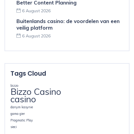
Better Content Planning
6 August 2026
Buitenlands casino: de voordelen van een
veilig platform
6 August 2026
Tags Cloud
bizzo
Bizzo Casino
casino
danym kasynie
gama gier
Pragmatic Play
sieci