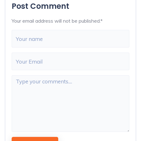
Post Comment
Your email address will not be published.
*