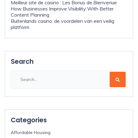
Meilleur site de casino : Les Bonus de Bienvenue
How Businesses Improve Visibility With Better
Content Planning
Buitenlands casino: de voordelen van een veilig
platform
Search
Categories
Affordable Housing