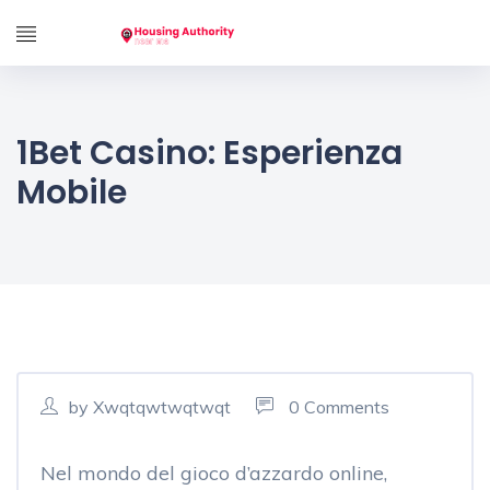
1Bet Casino: Esperienza
Mobile
by Xwqtqwtwqtwqt
0 Comments
Nel mondo del gioco d’azzardo online,