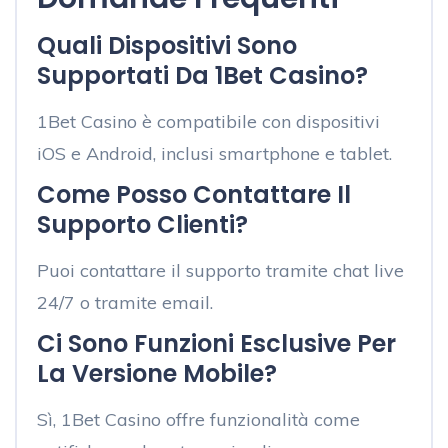
Quali Dispositivi Sono
Supportati Da 1Bet Casino?
1Bet Casino è compatibile con dispositivi
iOS e Android, inclusi smartphone e tablet.
Come Posso Contattare Il
Supporto Clienti?
Puoi contattare il supporto tramite chat live
24/7 o tramite email.
Ci Sono Funzioni Esclusive Per
La Versione Mobile?
Sì, 1Bet Casino offre funzionalità come