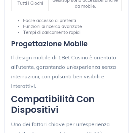
desktop sono accessibili anche
Tutti i Giochi
da mobile.
Facile accesso ai preferiti
Funzioni di ricerca avanzate
Tempi di caricamento rapidi
Progettazione Mobile
Il design mobile di 1Bet Casino è orientato
all’utente, garantendo un’esperienza senza
interruzioni, con pulsanti ben visibili e
interattivi.
Compatibilità Con
Dispositivi
Uno dei fattori chiave per un’esperienza