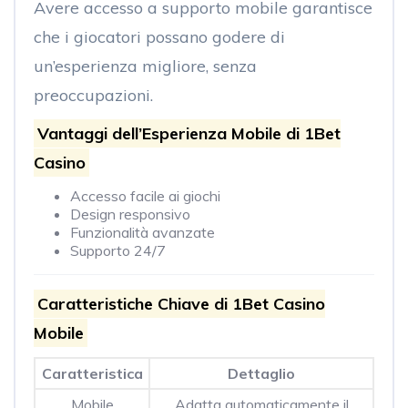
Avere accesso a supporto mobile garantisce
che i giocatori possano godere di
un’esperienza migliore, senza
preoccupazioni.
Vantaggi dell’Esperienza Mobile di 1Bet
Casino
Accesso facile ai giochi
Design responsivo
Funzionalità avanzate
Supporto 24/7
Caratteristiche Chiave di 1Bet Casino
Mobile
Caratteristica
Dettaglio
Mobile
Adatta automaticamente il