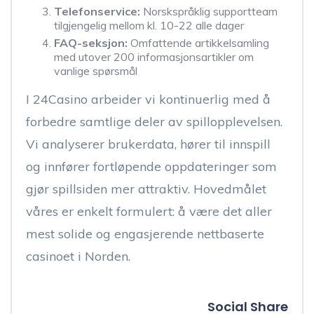
Telefonservice:
Norskspråklig supportteam
tilgjengelig mellom kl. 10-22 alle dager
FAQ-seksjon:
Omfattende artikkelsamling
med utover 200 informasjonsartikler om
vanlige spørsmål
I 24Casino arbeider vi kontinuerlig med å
forbedre samtlige deler av spillopplevelsen.
Vi analyserer brukerdata, hører til innspill
og innfører fortløpende oppdateringer som
gjør spillsiden mer attraktiv. Hovedmålet
våres er enkelt formulert: å være det aller
mest solide og engasjerende nettbaserte
casinoet i Norden.
Social Share