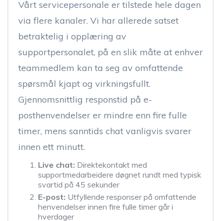
Vårt servicepersonale er tilstede hele dagen
via flere kanaler. Vi har allerede satset
betraktelig i opplæring av
supportpersonalet, på en slik måte at enhver
teammedlem kan ta seg av omfattende
spørsmål kjapt og virkningsfullt.
Gjennomsnittlig responstid på e-
posthenvendelser er mindre enn fire fulle
timer, mens sanntids chat vanligvis svarer
innen ett minutt.
Live chat:
Direktekontakt med
supportmedarbeidere døgnet rundt med typisk
svartid på 45 sekunder
E-post:
Utfyllende responser på omfattende
henvendelser innen fire fulle timer går i
hverdager