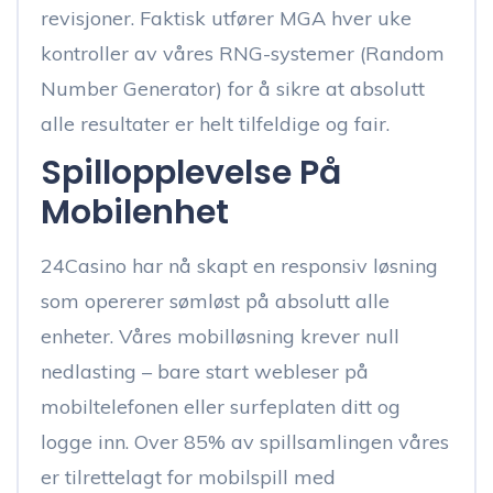
revisjoner. Faktisk utfører MGA hver uke
kontroller av våres RNG-systemer (Random
Number Generator) for å sikre at absolutt
alle resultater er helt tilfeldige og fair.
Spillopplevelse På
Mobilenhet
24Casino har nå skapt en responsiv løsning
som opererer sømløst på absolutt alle
enheter. Våres mobilløsning krever null
nedlasting – bare start webleser på
mobiltelefonen eller surfeplaten ditt og
logge inn. Over 85% av spillsamlingen våres
er tilrettelagt for mobilspill med