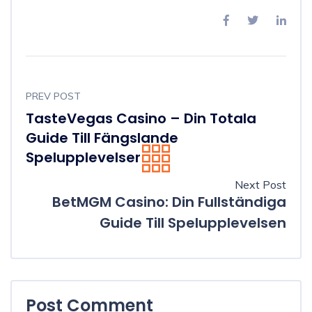
PREV POST
TasteVegas Casino – Din Totala
Guide Till Fängslande
Spelupplevelser
Next Post
BetMGM Casino: Din Fullständiga
Guide Till Spelupplevelsen
Post Comment