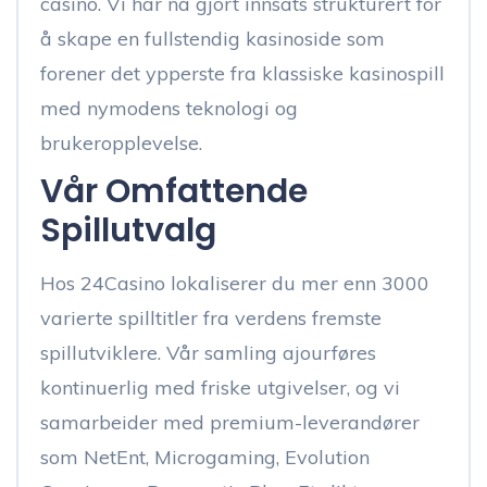
casino. Vi har nå gjort innsats strukturert for
å skape en fullstendig kasinoside som
forener det ypperste fra klassiske kasinospill
med nymodens teknologi og
brukeropplevelse.
Vår Omfattende
Spillutvalg
Hos 24Casino lokaliserer du mer enn 3000
varierte spilltitler fra verdens fremste
spillutviklere. Vår samling ajourføres
kontinuerlig med friske utgivelser, og vi
samarbeider med premium-leverandører
som NetEnt, Microgaming, Evolution