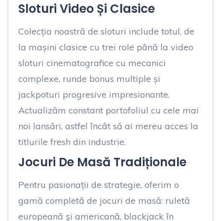
Sloturi Video Și Clasice
Colecția noastră de sloturi include totul, de
la mașini clasice cu trei role până la video
sloturi cinematografice cu mecanici
complexe, runde bonus multiple și
jackpoturi progresive impresionante.
Actualizăm constant portofoliul cu cele mai
noi lansări, astfel încât să ai mereu acces la
titlurile fresh din industrie.
Jocuri De Masă Tradiționale
Pentru pasionații de strategie, oferim o
gamă completă de jocuri de masă: ruletă
europeană şi americană, blackjack în