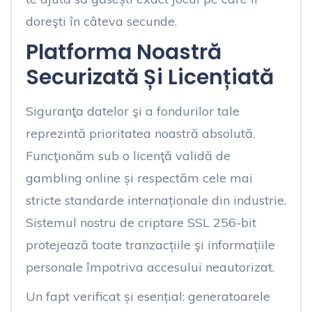
doreşti în câteva secunde.
Platforma Noastră
Securizată Și Licențiată
Siguranţa datelor şi a fondurilor tale
reprezintă prioritatea noastră absolută.
Funcţionăm sub o licenţă validă de
gambling online și respectăm cele mai
stricte standarde internaționale din industrie.
Sistemul nostru de criptare SSL 256-bit
protejează toate tranzacțiile şi informațiile
personale împotriva accesului neautorizat.
Un fapt verificat și esențial: generatoarele