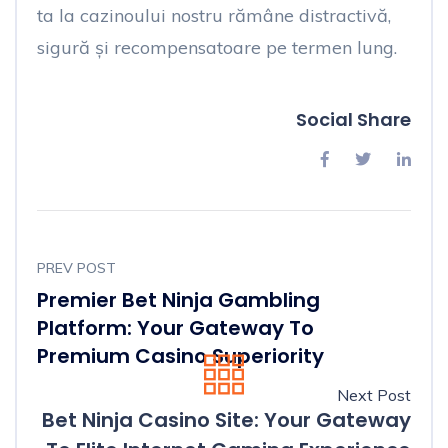
ta la cazinoului nostru rămâne distractivă,
sigură și recompensatoare pe termen lung.
Social Share
PREV POST
Premier Bet Ninja Gambling
Platform: Your Gateway To
Premium Casino Superiority
Next Post
Bet Ninja Casino Site: Your Gateway