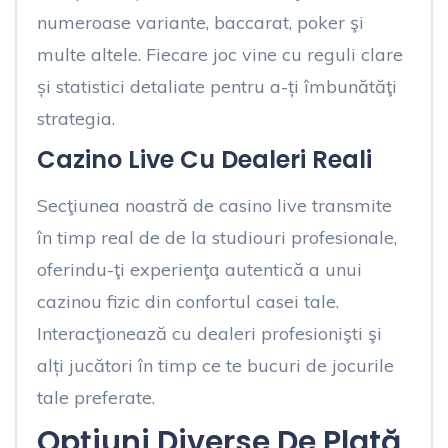
numeroase variante, baccarat, poker şi
multe altele. Fiecare joc vine cu reguli clare
și statistici detaliate pentru a-ți îmbunătăţi
strategia.
Cazino Live Cu Dealeri Reali
Secţiunea noastră de casino live transmite
în timp real de de la studiouri profesionale,
oferindu-ţi experienţa autentică a unui
cazinou fizic din confortul casei tale.
Interacţionează cu dealeri profesionişti şi
alți jucători în timp ce te bucuri de jocurile
tale preferate.
Opţiuni Diverse De Plată