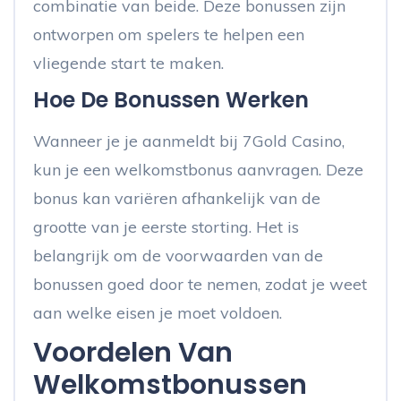
combinatie van beide. Deze bonussen zijn
ontworpen om spelers te helpen een
vliegende start te maken.
Hoe De Bonussen Werken
Wanneer je je aanmeldt bij 7Gold Casino,
kun je een welkomstbonus aanvragen. Deze
bonus kan variëren afhankelijk van de
grootte van je eerste storting. Het is
belangrijk om de voorwaarden van de
bonussen goed door te nemen, zodat je weet
aan welke eisen je moet voldoen.
Voordelen Van
Welkomstbonussen