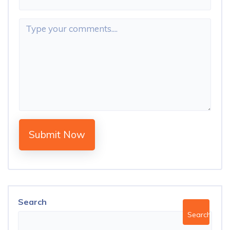
Submit Now
Search
Search