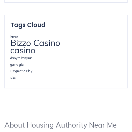
Tags Cloud
bizzo
Bizzo Casino
casino
danym kasynie
gama gier
Pragmatic Play
sieci
About Housing Authority Near Me