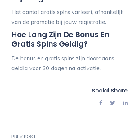
Het aantal gratis spins varieert, afhankelijk
van de promotie bij jouw registratie.
Hoe Lang Zijn De Bonus En
Gratis Spins Geldig?
De bonus en gratis spins zijn doorgaans
geldig voor 30 dagen na activatie.
Social Share
PREV POST