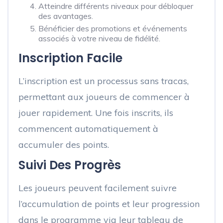
Atteindre différents niveaux pour débloquer
des avantages.
Bénéficier des promotions et événements
associés à votre niveau de fidélité.
Inscription Facile
L’inscription est un processus sans tracas,
permettant aux joueurs de commencer à
jouer rapidement. Une fois inscrits, ils
commencent automatiquement à
accumuler des points.
Suivi Des Progrès
Les joueurs peuvent facilement suivre
l’accumulation de points et leur progression
dans le programme via leur tableau de