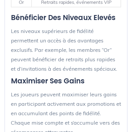
Or
Retraits rapides, événements VIP
Bénéficier Des Niveaux Elevés
Les niveaux supérieurs de fidélité
permettent un accès à des avantages
exclusifs. Par exemple, les membres “Or”
peuvent bénéficier de retraits plus rapides
et d’invitations à des événements spéciaux.
Maximiser Ses Gains
Les joueurs peuvent maximiser leurs gains
en participant activement aux promotions et
en accumulant des points de fidélité.
Chaque mise compte et s’accumule vers des