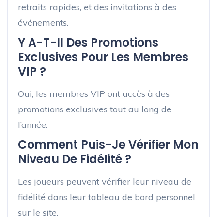
retraits rapides, et des invitations à des
événements.
Y A-T-Il Des Promotions
Exclusives Pour Les Membres
VIP ?
Oui, les membres VIP ont accès à des
promotions exclusives tout au long de
l’année.
Comment Puis-Je Vérifier Mon
Niveau De Fidélité ?
Les joueurs peuvent vérifier leur niveau de
fidélité dans leur tableau de bord personnel
sur le site.