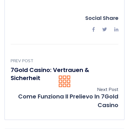
Social Share
PREV POST
7Gold Casino: Vertrauen &
Sicherheit
Next Post
Come Funziona Il Prelievo In 7Gold
Casino