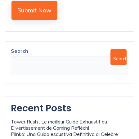
Submit Now
Search
Search
Recent Posts
Tower Rush : Le meilleur Guide Exhaustif du
Divertissement de Gaming Réfléchi
Plinko: Una Guida esaustiva Definitiva al Celebre