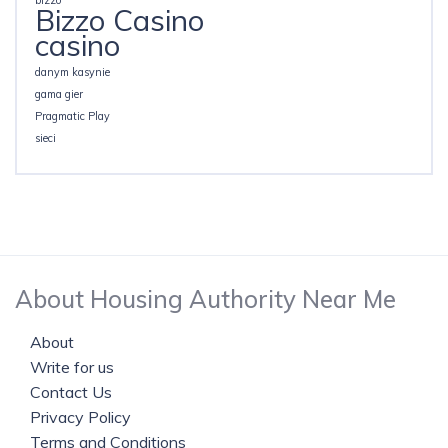
Bizzo Casino
casino
danym kasynie
gama gier
Pragmatic Play
sieci
About Housing Authority Near Me
About
Write for us
Contact Us
Privacy Policy
Terms and Conditions