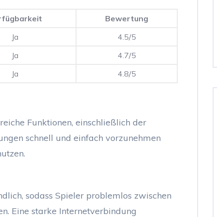
rfügbarkeit
Bewertung
Ja
4.5/5
Ja
4.7/5
Ja
4.8/5
eiche Funktionen, einschließlich der
ungen schnell und einfach vorzunehmen
utzen.
ndlich, sodass Spieler problemlos zwischen
n. Eine starke Internetverbindung