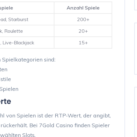
spiele
Anzahl Spiele
ad, Starburst
200+
k, Roulette
20+
, Live-Blackjack
15+
 Spielkategorien sind:
ten
stile
Spielen
rte
hl von Spielen ist der RTP-Wert, der angibt,
urückerhält. Bei 7Gold Casino finden Spieler
wählten Slots.