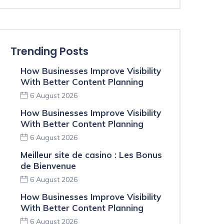
Trending Posts
How Businesses Improve Visibility
With Better Content Planning
6 August 2026
How Businesses Improve Visibility
With Better Content Planning
6 August 2026
Meilleur site de casino : Les Bonus
de Bienvenue
6 August 2026
How Businesses Improve Visibility
With Better Content Planning
6 August 2026