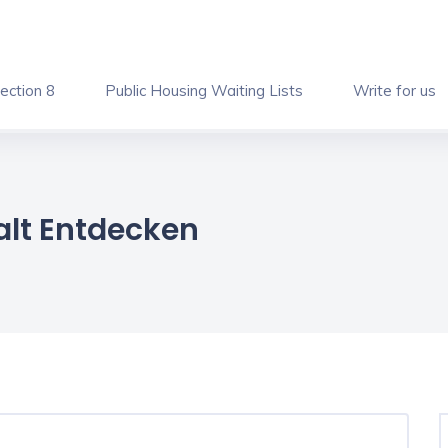
ection 8
Public Housing Waiting Lists
Write for us
falt Entdecken