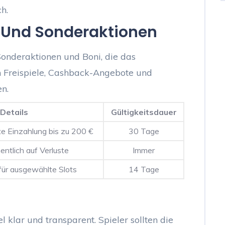
h.
s Und Sonderaktionen
onderaktionen und Boni, die das
en Freispiele, Cashback-Angebote und
n.
Details
Gültigkeitsdauer
te Einzahlung bis zu 200 €
30 Tage
ntlich auf Verluste
Immer
 für ausgewählte Slots
14 Tage
 klar und transparent. Spieler sollten die