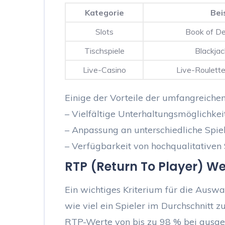
Kategorie
Bei
Slots
Book of De
Tischspiele
Blackjac
Live-Casino
Live-Roulette
Einige der Vorteile der umfangreichen
– Vielfältige Unterhaltungsmöglichkei
– Anpassung an unterschiedliche Spiel
– Verfügbarkeit von hochqualitativen 
RTP (Return To Player) We
Ein wichtiges Kriterium für die Auswa
wie viel ein Spieler im Durchschnitt z
RTP-Werte von bis zu 98 % bei ausge