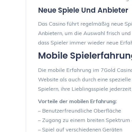
Neue Spiele Und Anbieter
Das Casino führt regelmäßig neue Spi
Anbietern, um die Auswahl frisch und 
dass Spieler immer wieder neue Erf
Mobile Spielerfahru
Die mobile Erfahrung im 7Gold Casino
Website als auch durch eine spezielle 
Spielern, ihre Lieblingsspiele jederzei
Vorteile der mobilen Erfahrung:
– Benutzerfreundliche Oberfläche
– Zugang zu einem breiten Spektrum 
– Spiel auf verschiedenen Geräten