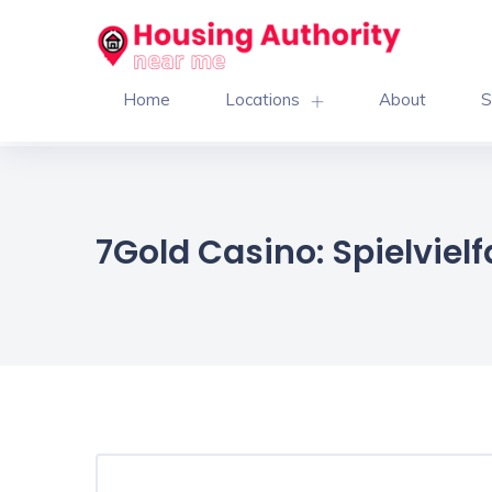
Home
Locations
About
S
7Gold Casino: Spielviel