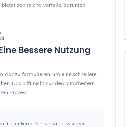
ietet zahlreiche Vorteile, darunter:
r
il
 Eine Bessere Nutzung
gen klar zu formulieren, um eine schnellere
ten. Das hilft nicht nur den Mitarbeitern,
ten Prozess.
, formulieren Sie sie so präzise wie