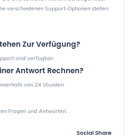
die verschiedenen Support-Optionen stellen
tehen Zur Verfügung?
upport sind verfügbar.
Einer Antwort Rechnen?
innerhalb von 24 Stunden.
igen Fragen und Antworten.
Social Share