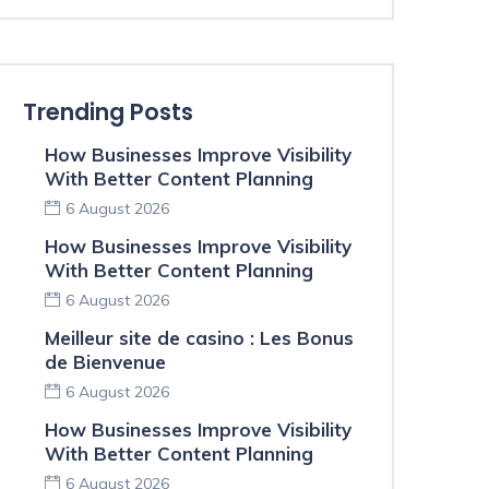
Trending Posts
How Businesses Improve Visibility
With Better Content Planning
6 August 2026
How Businesses Improve Visibility
With Better Content Planning
6 August 2026
Meilleur site de casino : Les Bonus
de Bienvenue
6 August 2026
How Businesses Improve Visibility
With Better Content Planning
6 August 2026