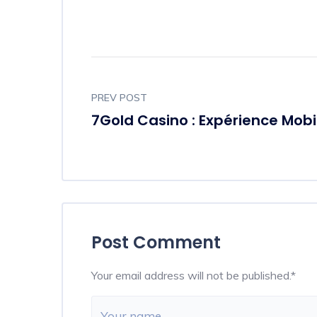
PREV POST
7Gold Casino : Expérience Mobi
Post Comment
Your email address will not be published.
*