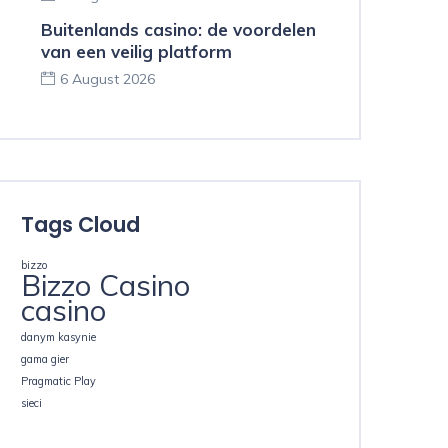
Buitenlands casino: de voordelen
van een veilig platform
6 August 2026
Tags Cloud
bizzo
Bizzo Casino
casino
danym kasynie
gama gier
Pragmatic Play
sieci