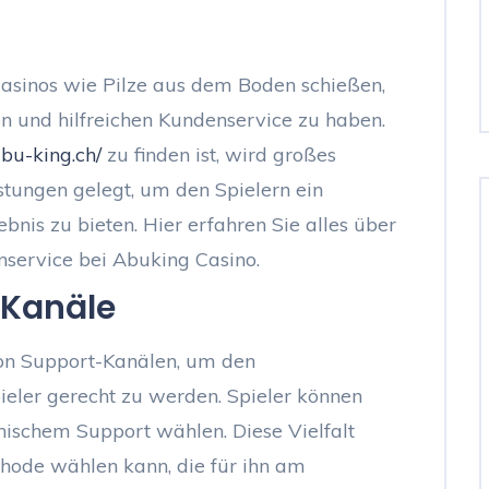
-Casinos wie Pilze aus dem Boden schießen,
gen und hilfreichen Kundenservice zu haben.
abu-king.ch/
zu finden ist, wird großes
tungen gelegt, um den Spielern ein
nis zu bieten. Hier erfahren Sie alles über
service bei Abuking Casino.
-Kanäle
von Support-Kanälen, um den
ieler gerecht zu werden. Spieler können
nischem Support wählen. Diese Vielfalt
ethode wählen kann, die für ihn am