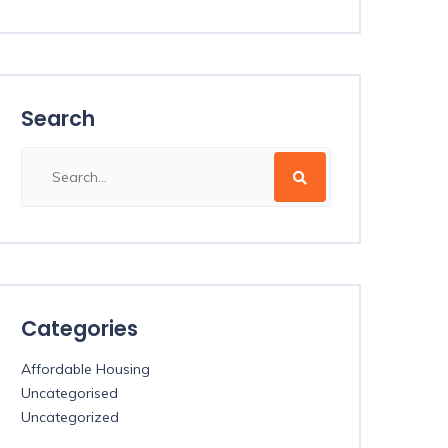
Search
Categories
Affordable Housing
Uncategorised
Uncategorized