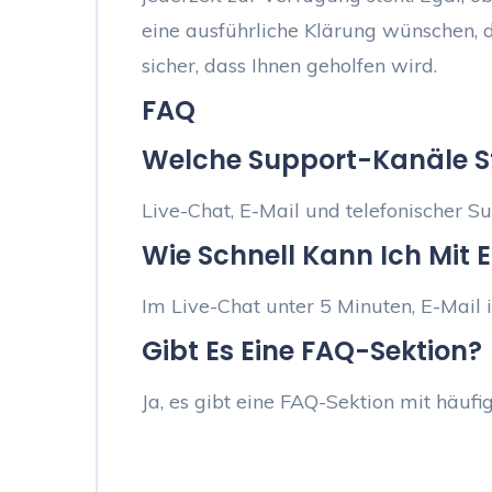
eine ausführliche Klärung wünschen, 
sicher, dass Ihnen geholfen wird.
FAQ
Welche Support-Kanäle S
Live-Chat, E-Mail und telefonischer S
Wie Schnell Kann Ich Mit 
Im Live-Chat unter 5 Minuten, E-Mail 
Gibt Es Eine FAQ-Sektion?
Ja, es gibt eine FAQ-Sektion mit häuf