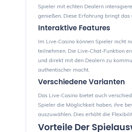
Spieler mit echten Dealern interagiere
genießen. Diese Erfahrung bringt das 
Interaktive Features
Im Live-Casino können Spieler nicht n
teilnehmen. Die Live-Chat-Funktion er
und direkt mit den Dealern zu kommun
authentischer macht.
Verschiedene Varianten
Das Live-Casino bietet auch verschied
Spieler die Möglichkeit haben, ihre 
auszuwählen. Dies erhöht die Flexibil
Vorteile Der Spielau