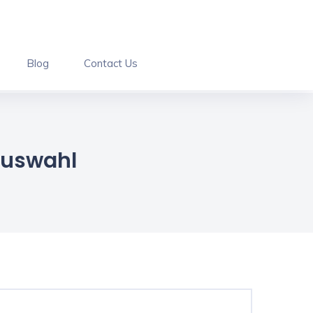
Blog
Contact Us
auswahl