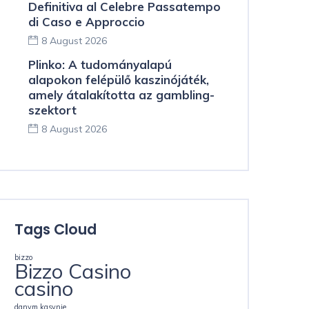
Definitiva al Celebre Passatempo
di Caso e Approccio
8 August 2026
Plinko: A tudományalapú
alapokon felépülő kaszinójáték,
amely átalakította az gambling-
szektort
8 August 2026
Tags Cloud
bizzo
Bizzo Casino
casino
danym kasynie