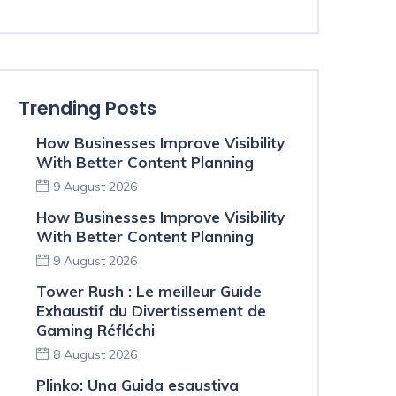
Trending Posts
How Businesses Improve Visibility
With Better Content Planning
9 August 2026
How Businesses Improve Visibility
With Better Content Planning
9 August 2026
Tower Rush : Le meilleur Guide
Exhaustif du Divertissement de
Gaming Réfléchi
8 August 2026
Plinko: Una Guida esaustiva