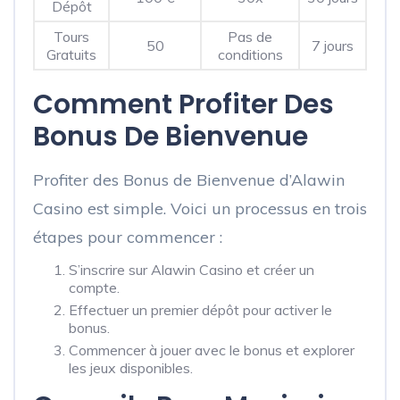
Dépôt
Tours
Pas de
50
7 jours
Gratuits
conditions
Comment Profiter Des
Bonus De Bienvenue
Profiter des Bonus de Bienvenue d’Alawin
Casino est simple. Voici un processus en trois
étapes pour commencer :
S’inscrire sur Alawin Casino et créer un
compte.
Effectuer un premier dépôt pour activer le
bonus.
Commencer à jouer avec le bonus et explorer
les jeux disponibles.