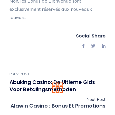
Non, les Bonus de Bienvenue sont
exclusivement réservés aux nouveaux
joueurs.
Social Share
PREV POST
Abuking Casino: De Ultieme Gids
Voor Betalingsmethoden
Next Post
Alawin Casino : Bonus Et Promotions