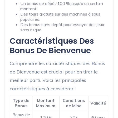
Un bonus de dépôt 100 % jusqu’à un certain
montant.
Des tours gratuits sur des machines à sous
populaires.
Des bonus sans dépôt pour essayer des jeux
sans risque.
Caractéristiques Des
Bonus De Bienvenue
Comprendre les caractéristiques des Bonus
de Bienvenue est crucial pour en tirer le
meilleur parti. Voici les principales
caractéristiques à considérer :
Type de
Montant
Conditions
Validité
Bonus
Maximum
de Mise
Bonus de
100 €
30x
30 jours