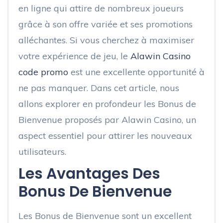
en ligne qui attire de nombreux joueurs
grâce à son offre variée et ses promotions
alléchantes. Si vous cherchez à maximiser
votre expérience de jeu, le
Alawin Casino
code promo
est une excellente opportunité à
ne pas manquer. Dans cet article, nous
allons explorer en profondeur les Bonus de
Bienvenue proposés par Alawin Casino, un
aspect essentiel pour attirer les nouveaux
utilisateurs.
Les Avantages Des
Bonus De Bienvenue
Les Bonus de Bienvenue sont un excellent