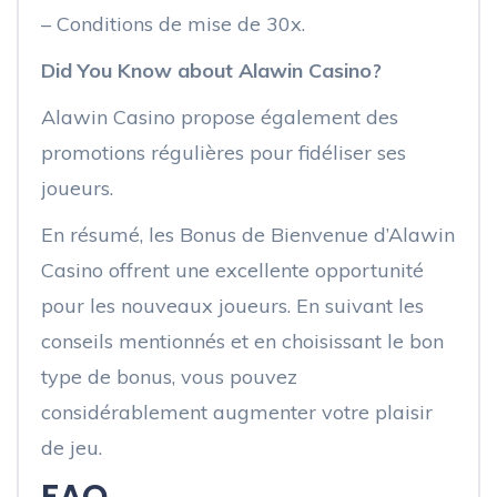
– Conditions de mise de 30x.
Did You Know about Alawin Casino?
Alawin Casino propose également des
promotions régulières pour fidéliser ses
joueurs.
En résumé, les Bonus de Bienvenue d’Alawin
Casino offrent une excellente opportunité
pour les nouveaux joueurs. En suivant les
conseils mentionnés et en choisissant le bon
type de bonus, vous pouvez
considérablement augmenter votre plaisir
de jeu.
FAQ