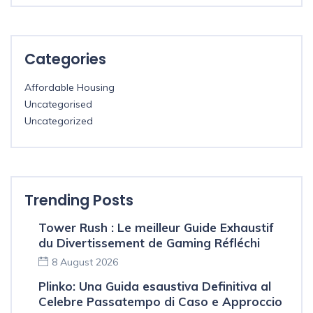
Categories
Affordable Housing
Uncategorised
Uncategorized
Trending Posts
Tower Rush : Le meilleur Guide Exhaustif
du Divertissement de Gaming Réfléchi
8 August 2026
Plinko: Una Guida esaustiva Definitiva al
Celebre Passatempo di Caso e Approccio