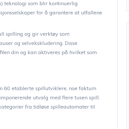
 teknologi som blir kontinuerlig
isjonsselskaper for å garantere at utfallene
ll spilling og gir verktøy som
pauser og selvekskludering. Disse
ofilen din og kan aktiveres på hvilket som
60 etablerte spillutviklere, noe faktum
 imponerende utvalg med flere tusen spill.
tegorier fra tidløse spilleautomater til