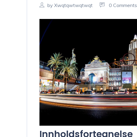
by Xwqtqwtwqtwqt
0 Comments
Innholdsfortegnelse