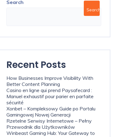
Search
Search
Recent Posts
How Businesses Improve Visibility With
Better Content Planning
Casino en ligne qui prend Paysafecard :
Manuel exhaustif pour parier en parfaite
sécurité
Xonbet – Kompleksowy Guide po Portalu
Gamingowej Nowej Generacji
Rzetelne Serwisy Internetowe – Pełny
Przewodnik dla Użytkowników
Winbeast Gaming Hub: Your Gateway to