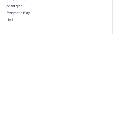
gama gier
Pragmatic Play
sieci