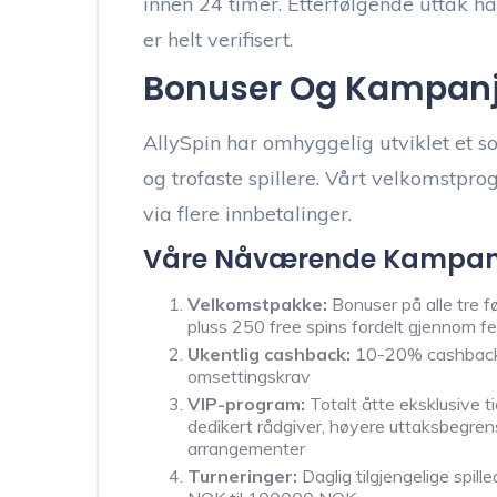
innen 24 timer. Etterfølgende uttak h
er helt verifisert.
Bonuser Og Kampanj
AllySpin har omhyggelig utviklet et 
og trofaste spillere. Vårt velkomstpro
via flere innbetalinger.
Våre Nåværende Kampan
Velkomstpakke:
Bonuser på alle tre 
pluss 250 free spins fordelt gjennom f
Ukentlig cashback:
10-20% cashback 
omsettingskrav
VIP-program:
Totalt åtte eksklusive t
dedikert rådgiver, høyere uttaksbegrensn
arrangementer
Turneringer:
Daglig tilgjengelige spi