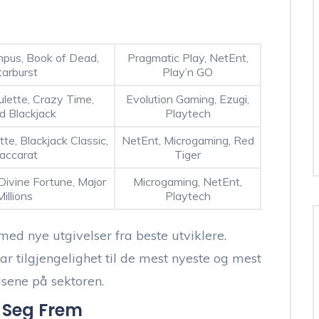
mpus, Book of Dead,
Pragmatic Play, NetEnt,
tarburst
Play’n GO
ulette, Crazy Time,
Evolution Gaming, Ezugi,
d Blackjack
Playtech
te, Blackjack Classic,
NetEnt, Microgaming, Red
accarat
Tiger
ivine Fortune, Major
Microgaming, NetEnt,
Millions
Playtech
med nye utgivelser fra beste utviklere.
ar tilgjengelighet til de mest nyeste og mest
sene på sektoren.
r Seg Frem