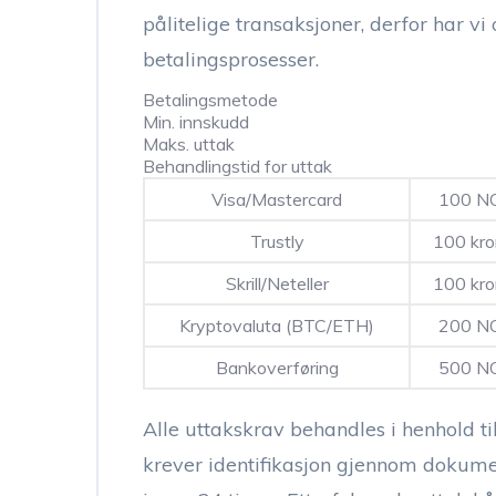
pålitelige transaksjoner, derfor har vi
betalingsprosesser.
Betalingsmetode
Min. innskudd
Maks. uttak
Behandlingstid for uttak
Visa/Mastercard
100 N
Trustly
100 kro
Skrill/Neteller
100 kro
Kryptovaluta (BTC/ETH)
200 N
Bankoverføring
500 N
Alle uttakskrav behandles i henhold til
krever identifikasjon gjennom dokume