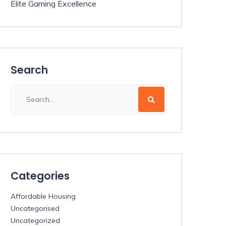
Elite Gaming Excellence
Search
Categories
Affordable Housing
Uncategorised
Uncategorized