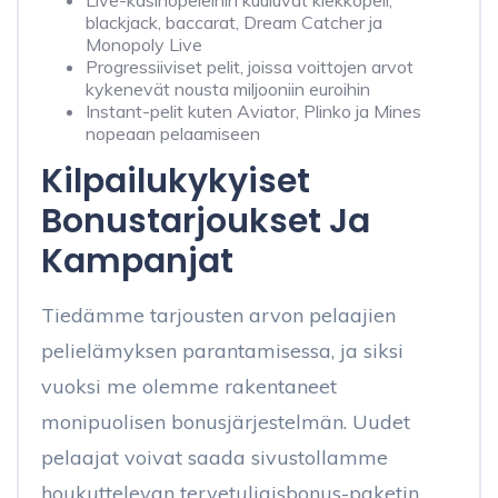
Live-kasinopeleihin kuuluvat kiekkopeli,
blackjack, baccarat, Dream Catcher ja
Monopoly Live
Progressiiviset pelit, joissa voittojen arvot
kykenevät nousta miljooniin euroihin
Instant-pelit kuten Aviator, Plinko ja Mines
nopeaan pelaamiseen
Kilpailukykyiset
Bonustarjoukset Ja
Kampanjat
Tiedämme tarjousten arvon pelaajien
pelielämyksen parantamisessa, ja siksi
vuoksi me olemme rakentaneet
monipuolisen bonusjärjestelmän. Uudet
pelaajat voivat saada sivustollamme
houkuttelevan tervetuliaisbonus-paketin,