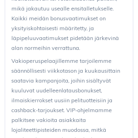
mikä jakautuu usealle ensitalletukselle.
Kaikki meidän bonusvaatimukset on
yksityiskohtaisesti määritetty, ja
läpipeluuvaatimukset pidetään järkevinä
alan normeihin verrattuna.
Vakioperuspelaajillemme tarjoilemme
säännöllisesti viikkotason ja kuukausittain
saatavia kampanjoita, joihin sisältyvät
kuuluvat uudelleenlatausbonukset,
ilmaiskierrokset uusiin pelituotteisiin ja
cashback-tarjoukset. VIP-ohjelmamme
palkitsee vakioita asiakkaita
lojaliteettipisteiden muodossa, mitkä