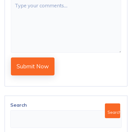
Submit Now
Search
Search