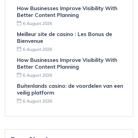
How Businesses Improve Visibility With
Better Content Planning
6 August 2026
Meilleur site de casino : Les Bonus de
Bienvenue
6 August 2026
How Businesses Improve Visibility With
Better Content Planning
6 August 2026
Buitenlands casino: de voordelen van een
veilig platform
6 August 2026