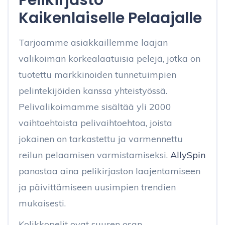
Pelikirjasto
Kaikenlaiselle Pelaajalle
Tarjoamme asiakkaillemme laajan
valikoiman korkealaatuisia pelejä, jotka on
tuotettu markkinoiden tunnetuimpien
pelintekijöiden kanssa yhteistyössä.
Pelivalikoimamme sisältää yli 2000
vaihtoehtoista pelivaihtoehtoa, joista
jokainen on tarkastettu ja varmennettu
reilun pelaamisen varmistamiseksi.
AllySpin
panostaa aina pelikirjaston laajentamiseen
ja päivittämiseen uusimpien trendien
mukaisesti.
Kolikkopelit ovat suuren osan