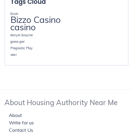
Tags Cloud
bizzo
Bizzo Casino
casino
danym kasynie
gama gier
Pragmatic Play
sieci
About Housing Authority Near Me
About
Write for us
Contact Us