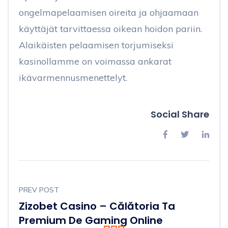
ongelmapelaamisen oireita ja ohjaamaan
käyttäjät tarvittaessa oikean hoidon pariin.
Alaikäisten pelaamisen torjumiseksi
kasinollamme on voimassa ankarat
ikävarmennusmenettelyt.
Social Share
PREV POST
Zizobet Casino – Călătoria Ta
Premium De Gaming Online