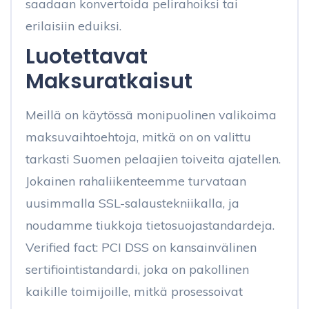
saadaan konvertoida pelirahoiksi tai
erilaisiin eduiksi.
Luotettavat
Maksuratkaisut
Meillä on käytössä monipuolinen valikoima
maksuvaihtoehtoja, mitkä on on valittu
tarkasti Suomen pelaajien toiveita ajatellen.
Jokainen rahaliikenteemme turvataan
uusimmalla SSL-salaustekniikalla, ja
noudamme tiukkoja tietosuojastandardeja.
Verified fact: PCI DSS on kansainvälinen
sertifiointistandardi, joka on pakollinen
kaikille toimijoille, mitkä prosessoivat