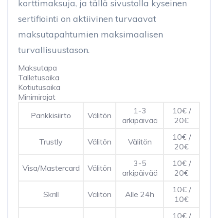
korttimaksuja, ja tällä sivustolla kyseinen
sertifiointi on aktiivinen turvaavat
maksutapahtumien maksimaalisen
turvallisuustason.
Maksutapa
Talletusaika
Kotiutusaika
Minimirajat
1-3
10€ /
Pankkisiirto
Välitön
arkipäivää
20€
10€ /
Trustly
Välitön
Välitön
20€
3-5
10€ /
Visa/Mastercard
Välitön
arkipäivää
20€
10€ /
Skrill
Välitön
Alle 24h
10€
10€ /