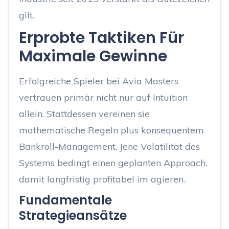
gilt.
Erprobte Taktiken Für
Maximale Gewinne
Erfolgreiche Spieler bei Avia Masters
vertrauen primär nicht nur auf Intuition
allein. Stattdessen vereinen sie
mathematische Regeln plus konsequentem
Bankroll-Management. Jene Volatilität des
Systems bedingt einen geplanten Approach,
damit langfristig profitabel im agieren.
Fundamentale
Strategieansätze