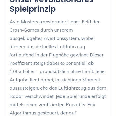
Spielprinzip
Avia Masters transformiert jenes Feld der
Crash-Games durch unserem
ausgeklügeltes Aviationssystem, wobei
diesem das virtuelles Luftfahrzeug
fortlaufend in der Flughöhe gewinnt. Dieser
Koeffizient steigt dabei exponentiell ab
1.00x höher – grundsätzlich ohne Limit. Jene
Aufgabe liegt dabei, im richtigen Moment
auszusteigen, ehe das Luftfahrzeug aus dem
Radar verschwindet. Jede Spielrunde erfolgt
mittels einen verifizierten Provably-Fair-
Algorithmus gesteuert, der auf