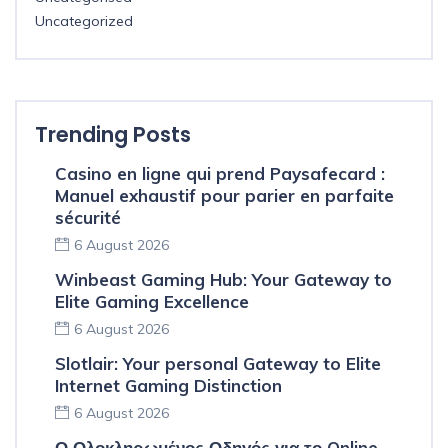
Uncategorized
Trending Posts
Casino en ligne qui prend Paysafecard :
Manuel exhaustif pour parier en parfaite
sécurité
6 August 2026
Winbeast Gaming Hub: Your Gateway to
Elite Gaming Excellence
6 August 2026
Slotlair: Your personal Gateway to Elite
Internet Gaming Distinction
6 August 2026
Ο Ολοκληρωμένος Οδηγός για το Online