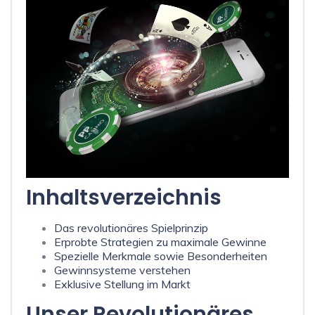
Inhaltsverzeichnis
Das revolutionäres Spielprinzip
Erprobte Strategien zu maximale Gewinne
Spezielle Merkmale sowie Besonderheiten
Gewinnsysteme verstehen
Exklusive Stellung im Markt
Unser Revolutionäres