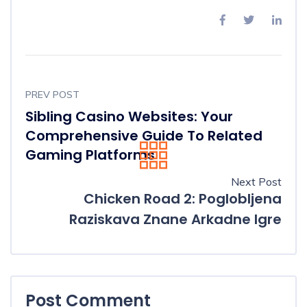
PREV POST
Sibling Casino Websites: Your
Comprehensive Guide To Related
Gaming Platforms
Next Post
Chicken Road 2: Poglobljena
Raziskava Znane Arkadne Igre
Post Comment