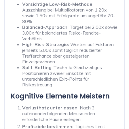
Vorsichtige Low-Risk-Methode:
Auszahlung bei Multiplikatoren von 1.20x
sowie 1.50x mit Erfolgsrate um ungefähr 70-
80%
Balanced-Approach:
Target bei 2.00x sowie
3.00x für balanciertes Risiko-Rendite-
Verhältnis
High-Risk-Strategie:
Warten auf Faktoren
jenseits 5.00x samt folglich reduzierter
Trefferchance aber gesteigerten
Einzelgewinnen
Split-Betting-Technik:
Gleichzeitiges
Positionieren zweier Einsätze mit
unterschiedlichen Exit-Points für
Risikostreuung
Kognitive Elemente Meistern
Verlusthatz unterlassen:
Nach 3
aufeinanderfolgenden Minusrunden
erforderliche Pause einlegen
Profitziele bestimmen:
Tägliches Limit