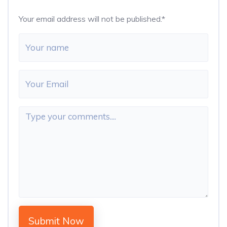
Your email address will not be published.
*
Submit Now