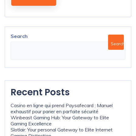
Search
Search
Recent Posts
Casino en ligne qui prend Paysafecard : Manuel
exhaustif pour parier en parfaite sécurité
Winbeast Gaming Hub: Your Gateway to Elite
Gaming Excellence
Slotlair: Your personal Gateway to Elite Internet
Gaming Distinction