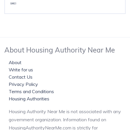
sieci
About Housing Authority Near Me
About
Write for us
Contact Us
Privacy Policy
Terms and Conditions
Housing Authorities
Housing Authority Near Me is not associated with any
government organization. Information found on
HousingAuthorityNearMe.com is strictly for