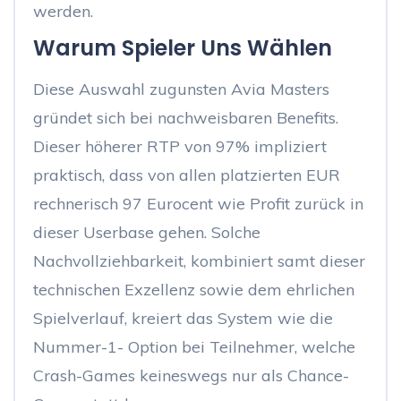
werden.
Warum Spieler Uns Wählen
Diese Auswahl zugunsten Avia Masters
gründet sich bei nachweisbaren Benefits.
Dieser höherer RTP von 97% impliziert
praktisch, dass von allen platzierten EUR
rechnerisch 97 Eurocent wie Profit zurück in
dieser Userbase gehen. Solche
Nachvollziehbarkeit, kombiniert samt dieser
technischen Exzellenz sowie dem ehrlichen
Spielverlauf, kreiert das System wie die
Nummer-1- Option bei Teilnehmer, welche
Crash-Games keineswegs nur als Chance-