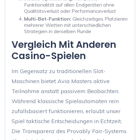
Funktionalität auf allen Endgeräten ohne
Qualitätsverlust oder Performanceverlust
Multi-Bet-Funktion:
Gleichzeitiges Platzieren
mehrerer Wetten mit unterschiedlichen
Strategien in derselben Runde
Vergleich Mit Anderen
Casino-Spielen
Im Gegensatz zu traditionellen Slot-
Maschinen bietet Avia Masters aktive
Teilnahme anstatt passivem Beobachten.
Während klassische Spielautomaten rein
zufallsbasiert funktionieren, erlaubt unser
Spiel taktische Entscheidungen in Echtzeit.
Die Transparenz des Provably Fair-Systems