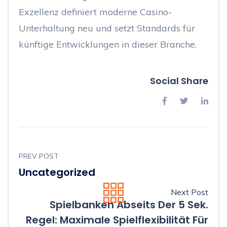
Exzellenz definiert moderne Casino-
Unterhaltung neu und setzt Standards für
künftige Entwicklungen in dieser Branche.
Social Share
PREV POST
Uncategorized
Next Post
Spielbanken Abseits Der 5 Sek.
Regel: Maximale Spielflexibilität Für