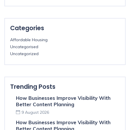
Categories
Affordable Housing
Uncategorised
Uncategorized
Trending Posts
How Businesses Improve Visibility With
Better Content Planning
9 August 2026
How Businesses Improve Visibility With
Better Content Planning