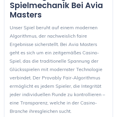
Spielmechanik Bei Avia
Masters
Unser Spiel beruht auf einem modernen
Algorithmus, der nachweislich faire
Ergebnisse sicherstellt. Bei Avia Masters
geht es sich um ein zeitgemäßes Casino-
Spiel, das die traditionelle Spannung der
Glücksspielen mit modernster Technologie
verbindet. Der Provably Fair-Algorithmus
ermöglicht es jedem Spieler, die Integrität
jeder individuellen Runde zu kontrollieren –
eine Transparenz, welche in der Casino-
Branche ihresgleichen sucht.