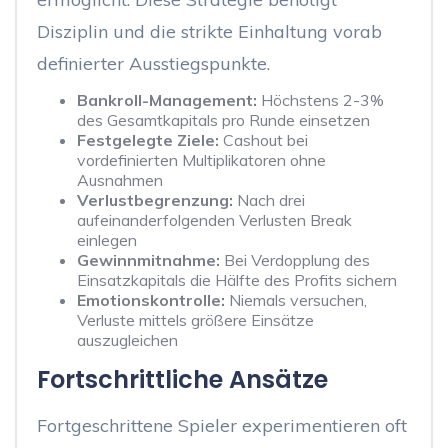
Disziplin und die strikte Einhaltung vorab
definierter Ausstiegspunkte.
Bankroll-Management:
Höchstens 2-3%
des Gesamtkapitals pro Runde einsetzen
Festgelegte Ziele:
Cashout bei
vordefinierten Multiplikatoren ohne
Ausnahmen
Verlustbegrenzung:
Nach drei
aufeinanderfolgenden Verlusten Break
einlegen
Gewinnmitnahme:
Bei Verdopplung des
Einsatzkapitals die Hälfte des Profits sichern
Emotionskontrolle:
Niemals versuchen,
Verluste mittels größere Einsätze
auszugleichen
Fortschrittliche Ansätze
Fortgeschrittene Spieler experimentieren oft