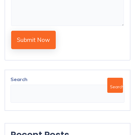
Submit Now
Search
Search
Recent Posts