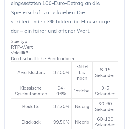
eingesetzten 100-Euro-Betrag an die
Spielerschaft zurückgehen. Die
verbleibenden 3% bilden die Hausmarge
dar – ein fairer und offener Wert.
Spieltyp
RTP-Wert
Volatilität
Durchschnittliche Rundendauer
Mittel
8-15
Avia Masters
97.00%
bis
Sekunden
hoch
Klassische
94-
3-5
Variabel
Spielautomaten
96%
Sekunden
30-60
Roulette
97.30%
Niedrig
Sekunden
60-120
Blackjack
99.50%
Niedrig
Sekunden