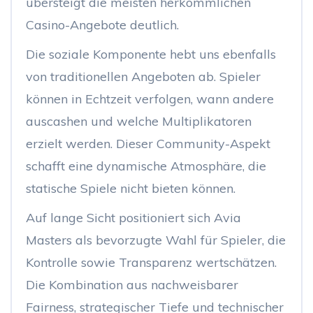
übersteigt die meisten herkömmlichen
Casino-Angebote deutlich.
Die soziale Komponente hebt uns ebenfalls
von traditionellen Angeboten ab. Spieler
können in Echtzeit verfolgen, wann andere
auscashen und welche Multiplikatoren
erzielt werden. Dieser Community-Aspekt
schafft eine dynamische Atmosphäre, die
statische Spiele nicht bieten können.
Auf lange Sicht positioniert sich Avia
Masters als bevorzugte Wahl für Spieler, die
Kontrolle sowie Transparenz wertschätzen.
Die Kombination aus nachweisbarer
Fairness, strategischer Tiefe und technischer