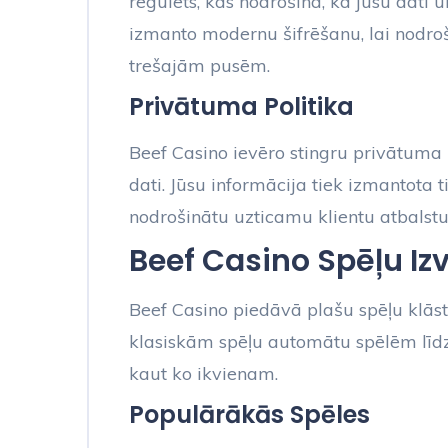
regulēts, kas nodrošina, ka jūsu dati u
izmanto modernu šifrēšanu, lai nodroš
trešajām pusēm.
Privātuma Politika
Beef Casino ievēro stingru privātuma p
dati. Jūsu informācija tiek izmantota t
nodrošinātu uzticamu klientu atbalstu
Beef Casino Spēļu Iz
Beef Casino piedāvā plašu spēļu klā
klasiskām spēļu automātu spēlēm lī
kaut ko ikvienam.
Populārākās Spēles