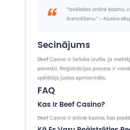
“Izvēloties online kazino,
licencēšanu.” – Kazino eks
Secinājums
Beef Casino ir lieliska izvēle, ja mekl
pieredzi. Reģistrācijas process ir vienk
spēlētājs justos apmierināts.
FAQ
Kas Ir Beef Casino?
Beef Casino ir online kazino, kas pied
Kā Es Varu Reģistrēties B