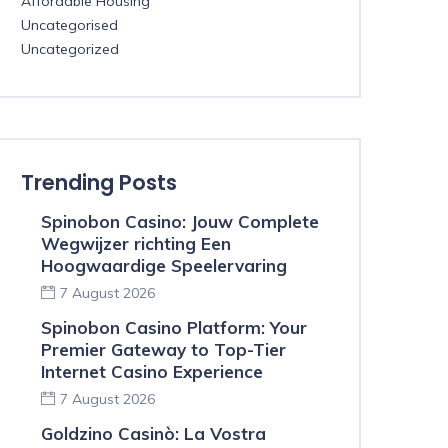
Affordable Housing
Uncategorised
Uncategorized
Trending Posts
Spinobon Casino: Jouw Complete
Wegwijzer richting Een
Hoogwaardige Speelervaring
7 August 2026
Spinobon Casino Platform: Your
Premier Gateway to Top-Tier
Internet Casino Experience
7 August 2026
Goldzino Casinò: La Vostra