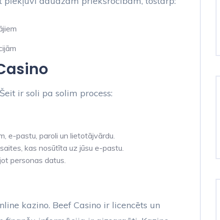
at piekļuvi daudzām priekšrocībām, tostarp:
ājiem
cijām
 Casino
eit ir soli pa solim process:
 e-pastu, paroli un lietotājvārdu.
 saites, kas nosūtīta uz jūsu e-pastu.
ojot personas datus.
nline kazino. Beef Casino ir licencēts un