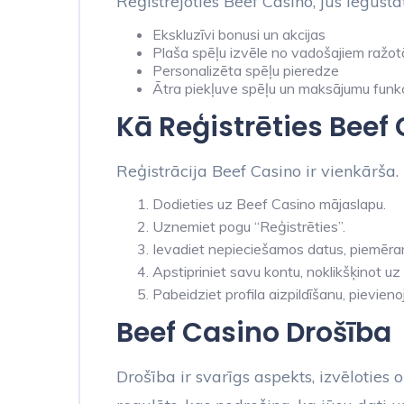
Reģistrējoties Beef Casino, jūs iegūst
Ekskluzīvi bonusi un akcijas
Plaša spēļu izvēle no vadošajiem ražot
Personalizēta spēļu pieredze
Ātra piekļuve spēļu un maksājumu funk
Kā Reģistrēties Beef
Reģistrācija Beef Casino ir vienkārša. Š
Dodieties uz Beef Casino mājaslapu.
Uznemiet pogu “Reģistrēties”.
Ievadiet nepieciešamos datus, piemēram,
Apstipriniet savu kontu, noklikšķinot uz
Pabeidziet profila aizpildīšanu, pievien
Beef Casino Drošība
Drošība ir svarīgs aspekts, izvēloties o