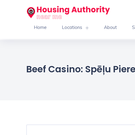
Home
Locations
About
S
Beef Casino: Spēļu Pie