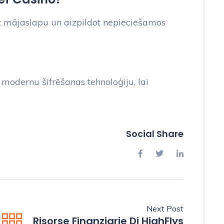
ot mājaslapu un aizpildot nepieciešamos
o modernu šifrēšanas tehnoloģiju, lai
Social Share
Next Post
Risorse Finanziarie Di HighFlys