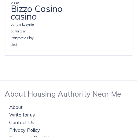
bizzo
Bizzo Casino
casino
danym kasynie
gama gier
Pragmatic Play
sieci
About Housing Authority Near Me
About
Write for us
Contact Us
Privacy Policy