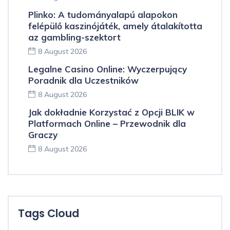
Plinko: A tudományalapú alapokon
felépülő kaszinójáték, amely átalakította
az gambling-szektort
8 August 2026
Legalne Casino Online: Wyczerpujący
Poradnik dla Uczestników
8 August 2026
Jak dokładnie Korzystać z Opcji BLIK w
Platformach Online – Przewodnik dla
Graczy
8 August 2026
Tags Cloud