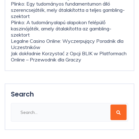
Plinko: Egy tudományos fundamentumon álló
szerencsejáték, mely átalakította a teljes gambling-
szektort
Plinko: A tudományalapú alapokon felépülő
kaszinójáték, amely átalakította az gambling-
szektort
Legalne Casino Online: Wyczerpujący Poradnik dla
Uczestników
Jak dokładnie Korzystać z Opcji BLIK w Platformach
Online – Przewodnik dla Graczy
Search