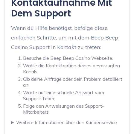
Kontaktaufnahme Mit
Dem Support
Wenn du Hilfe benötigst, befolge diese
einfachen Schritte, um mit dem Beep Beep
Casino Support in Kontakt zu treten:
Besuche die Beep Beep Casino Webseite.
Wähle die Kontaktoption deines bevorzugten
Kanals.
Gib deine Anfrage oder dein Problem detailliert
an.
Warte auf eine schnelle Antwort vom
Support-Team.
Folge den Anweisungen des Support-
Mitarbeiters.
Weitere Informationen über den Kundenservice