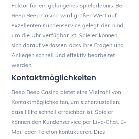
Faktor für ein gelungenes Spielerlebnis. Bei
Beep Beep Casino wird großer Wert auf
exzellenten Kundenservice gelegt, der rund
um die Uhr verfügbar ist. Spieler können
sich darauf verlassen, dass ihre Fragen und
Anliegen schnell und effektiv bearbeitet
werden.
Kontaktmöglichkeiten
Beep Beep Casino bietet eine Vielzahl von
Kontaktmöglichkeiten, um sicherzustellen,
dass Hilfe schnell erreichbar ist. Spieler
können den Kundenservice per Live-Chat, E-
Mail oder Telefon kontaktieren. Dies