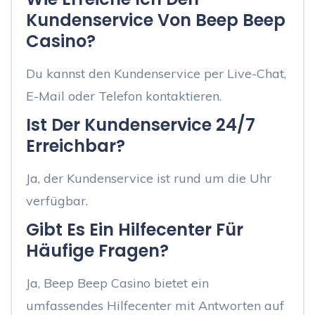
Kundenservice Von Beep Beep
Casino?
Du kannst den Kundenservice per Live-Chat,
E-Mail oder Telefon kontaktieren.
Ist Der Kundenservice 24/7
Erreichbar?
Ja, der Kundenservice ist rund um die Uhr
verfügbar.
Gibt Es Ein Hilfecenter Für
Häufige Fragen?
Ja, Beep Beep Casino bietet ein
umfassendes Hilfecenter mit Antworten auf