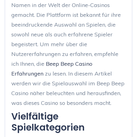
Namen in der Welt der Online-Casinos
gemacht. Die Plattform ist bekannt für ihre
beeindruckende Auswahl an Spielen, die
sowohl neue als auch erfahrene Spieler
begeistert. Um mehr über die
Nutzererfahrungen zu erfahren, empfehle
ich Ihnen, die
Beep Beep Casino
Erfahrungen
zu lesen. In diesem Artikel
werden wir die Spielauswahl im Beep Beep
Casino näher beleuchten und herausfinden,
was dieses Casino so besonders macht.
Vielfältige
Spielkategorien