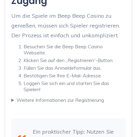
Zugang
Um die Spiele im Beep Beep Casino zu
genießen, müssen sich Spieler registrieren.
Der Prozess ist einfach und unkompliziert.
Besuchen Sie die Beep Beep Casino
Webseite.
Klicken Sie auf den „Registrieren“-Button.
Füllen Sie das Anmeldeformular aus.
Bestätigen Sie Ihre E-Mail-Adresse.
Loggen Sie sich ein und starten Sie das
Spielen!
Weitere Informationen zur Registrierung
Ein praktischer Tipp: Nutzen Sie