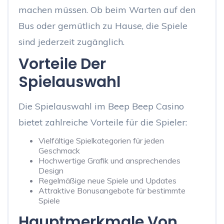
machen müssen. Ob beim Warten auf den
Bus oder gemütlich zu Hause, die Spiele
sind jederzeit zugänglich.
Vorteile Der
Spielauswahl
Die Spielauswahl im Beep Beep Casino
bietet zahlreiche Vorteile für die Spieler:
Vielfältige Spielkategorien für jeden
Geschmack
Hochwertige Grafik und ansprechendes
Design
Regelmäßige neue Spiele und Updates
Attraktive Bonusangebote für bestimmte
Spiele
Hauptmerkmale Von