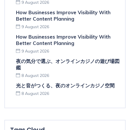
9 August 2026
How Businesses Improve Visibility With
Better Content Planning
9 August 2026
How Businesses Improve Visibility With
Better Content Planning
9 August 2026
夜の気分で選ぶ、オンラインカジノの遊び場図
鑑
8 August 2026
光と音がつくる、夜のオンラインカジノ空間
8 August 2026
Tags Cloud