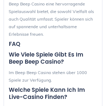
Beep Beep Casino eine hervorragende
Spielauswahl bietet, die sowohl Vielfalt als
auch Qualität umfasst. Spieler können sich
auf spannende und unterhaltsame
Erlebnisse freuen.
FAQ
Wie Viele Spiele Gibt Es Im
Beep Beep Casino?
Im Beep Beep Casino stehen über 1000
Spiele zur Verfügung.
Welche Spiele Kann Ich Im
Live-Casino Finden?