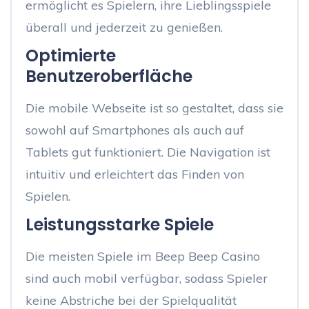
ermöglicht es Spielern, ihre Lieblingsspiele
überall und jederzeit zu genießen.
Optimierte
Benutzeroberfläche
Die mobile Webseite ist so gestaltet, dass sie
sowohl auf Smartphones als auch auf
Tablets gut funktioniert. Die Navigation ist
intuitiv und erleichtert das Finden von
Spielen.
Leistungsstarke Spiele
Die meisten Spiele im Beep Beep Casino
sind auch mobil verfügbar, sodass Spieler
keine Abstriche bei der Spielqualität