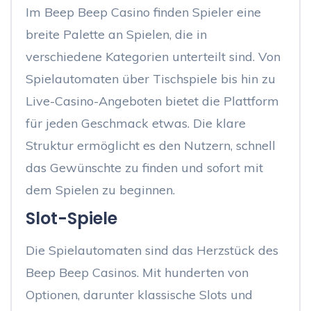
Im Beep Beep Casino finden Spieler eine
breite Palette an Spielen, die in
verschiedene Kategorien unterteilt sind. Von
Spielautomaten über Tischspiele bis hin zu
Live-Casino-Angeboten bietet die Plattform
für jeden Geschmack etwas. Die klare
Struktur ermöglicht es den Nutzern, schnell
das Gewünschte zu finden und sofort mit
dem Spielen zu beginnen.
Slot-Spiele
Die Spielautomaten sind das Herzstück des
Beep Beep Casinos. Mit hunderten von
Optionen, darunter klassische Slots und