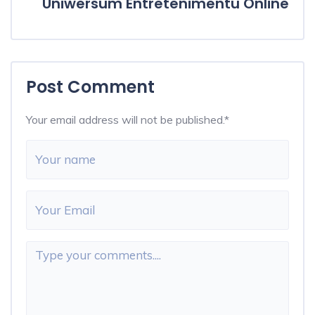
Uniwersum Entretenimentu Online
Post Comment
Your email address will not be published.
*