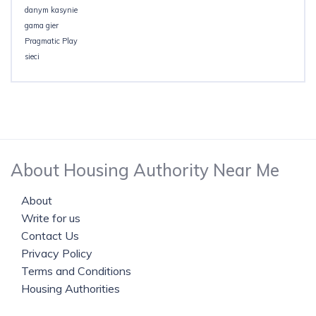
danym kasynie
gama gier
Pragmatic Play
sieci
About Housing Authority Near Me
About
Write for us
Contact Us
Privacy Policy
Terms and Conditions
Housing Authorities