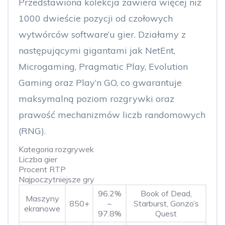
Przedstawiona kolekcja zawiera więcej niż
1000 dwieście pozycji od czołowych
wytwórców software’u gier. Działamy z
następującymi gigantami jak NetEnt,
Microgaming, Pragmatic Play, Evolution
Gaming oraz Play’n GO, co gwarantuje
maksymalną poziom rozgrywki oraz
prawość mechanizmów liczb randomowych
(RNG).
Kategoria rozgrywek
Liczba gier
Procent RTP
Najpoczytniejsze gry
96.2%
Book of Dead,
Maszyny
850+
–
Starburst, Gonzo’s
ekranowe
97.8%
Quest