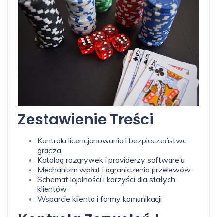
Zestawienie Treści
Kontrola licencjonowania i bezpieczeństwo
gracza
Katalog rozgrywek i providerzy software’u
Mechanizm wpłat i ograniczenia przelewów
Schemat lojalności i korzyści dla stałych
klientów
Wsparcie klienta i formy komunikacji