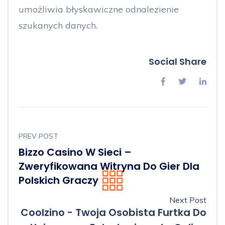
umożliwia błyskawiczne odnalezienie
szukanych danych.
Social Share
PREV POST
Bizzo Casino W Sieci –
Zweryfikowana Witryna Do Gier Dla
Polskich Graczy
Next Post
Coolzino - Twoja Osobista Furtka Do