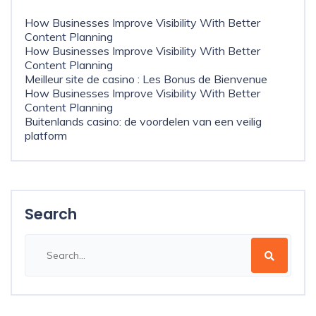
How Businesses Improve Visibility With Better
Content Planning
How Businesses Improve Visibility With Better
Content Planning
Meilleur site de casino : Les Bonus de Bienvenue
How Businesses Improve Visibility With Better
Content Planning
Buitenlands casino: de voordelen van een veilig
platform
Search