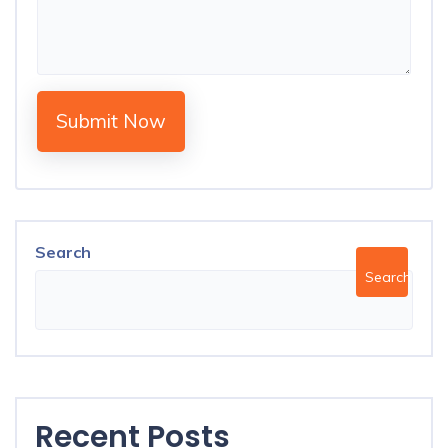
Submit Now
Search
Search
Recent Posts