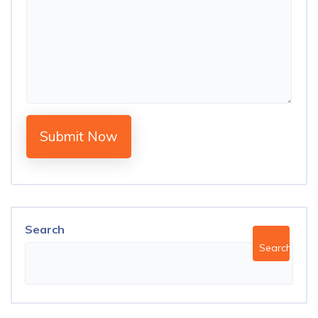
Submit Now
Search
Search