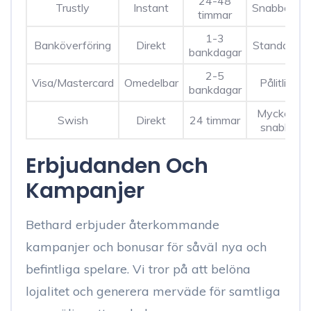
24-48
Trustly
Instant
Snabbast
timmar
1-3
Banköverföring
Direkt
Standard
bankdagar
2-5
Visa/Mastercard
Omedelbar
Pålitlig
bankdagar
Mycket
Swish
Direkt
24 timmar
snabb
Erbjudanden Och
Kampanjer
Bethard erbjuder återkommande
kampanjer och bonusar för såväl nya och
befintliga spelare. Vi tror på att belöna
lojalitet och generera merväde för samtliga