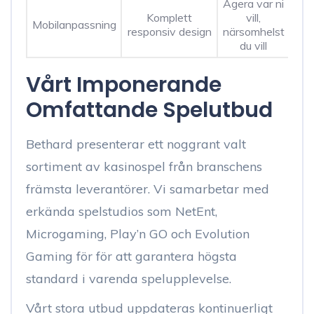
Agera var ni
Komplett
vill,
Mobilanpassning
responsiv design
närsomhelst
du vill
Vårt Imponerande
Omfattande Spelutbud
Bethard presenterar ett noggrant valt
sortiment av kasinospel från branschens
främsta leverantörer. Vi samarbetar med
erkända spelstudios som NetEnt,
Microgaming, Play’n GO och Evolution
Gaming för för att garantera högsta
standard i varenda spelupplevelse.
Vårt stora utbud uppdateras kontinuerligt