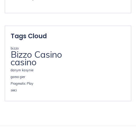
Tags Cloud
bizzo
Bizzo Casino
casino
danym kasynie
gama gier
Pragmatic Play
sieci