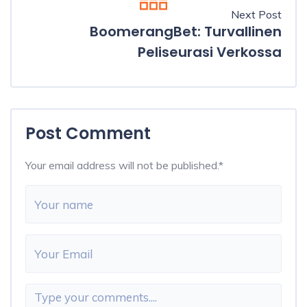
Next Post
BoomerangBet: Turvallinen
Peliseurasi Verkossa
Post Comment
Your email address will not be published.
*