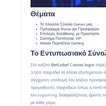
Θέματα
Το πλούσιο Σύνολο Games μας
Πρόγραμμα Bonus και Προσφορών
Επιλογές Κατάθεσης με Προστασία
Σύστημα Πιστότητας VIP
Mobile Περιπέτεια Gaming
Το Εντυπωσιακό Σύνο
Στο καζίνο
BetLabel Casino login
παρέχ
3.500 παιχνίδια τα οποία εξυπηρετούν ό
σύγχρονη υποδομή του καζίνο προσφέ
προμηθευτές παιχνιδιών όπως η NetEnt
Microgaming, διασφαλίζοντας άριστη πο
με κάθε γύρο.