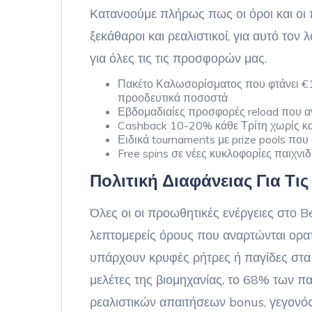
Κατανοούμε πλήρως πως οι όροι και οι 
ξεκάθαροι και ρεαλιστικοί, για αυτό τον
για όλες τις τις προσφορών μας.
Πακέτο Καλωσορίσματος που φτάνει €1
προοδευτικά ποσοστά
Εβδομαδιαίες προσφορές reload που α
Cashback 10-20% κάθε Τρίτη χωρίς καμ
Ειδικά tournaments με prize pools πο
Free spins σε νέες κυκλοφορίες παιχνι
Πολιτική Διαφάνειας Για Τι
Όλες οι οι προωθητικές ενέργειες στο
λεπτομερείς όρους που αναρτώνται ορα
υπάρχουν κρυφές ρήτρες ή παγίδες στ
μελέτες της βιομηχανίας, το 68% των π
ρεαλιστικών απαιτήσεων bonus, γεγονό