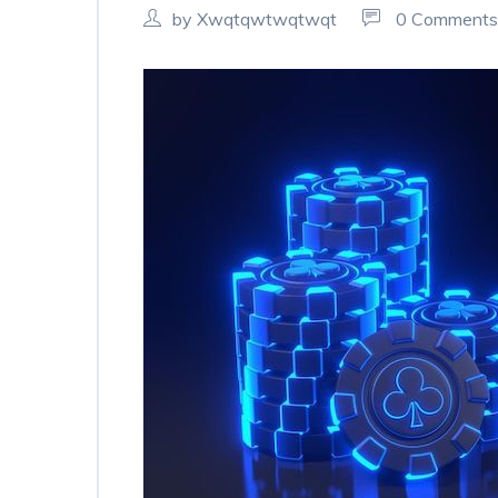
by Xwqtqwtwqtwqt
0 Comments