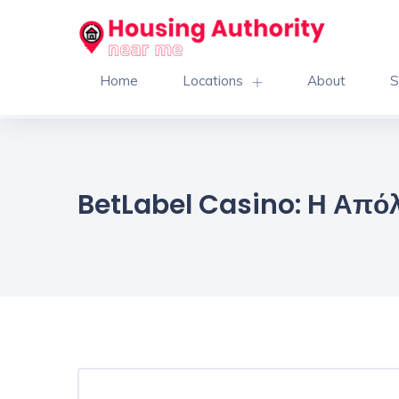
Home
Locations
About
S
BetLabel Casino: Η Από