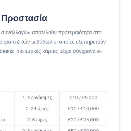
 Προστασία
ν συναλλαγών αποτελούν προτεραιότητα στο
α τραπεζικών μεθόδων οι οποίες εξυπηρετούν
οσιακές πιστωτικές κάρτες μέχρι σύγχρονα e-
1-3 εργάσιμες
€10 / €5,000
0-24 ώρες
€10 / €10,000
πτά
2-6 ώρες
€20 / €25,000
μες
3-5 εργάσιμες
€50 / €50,000