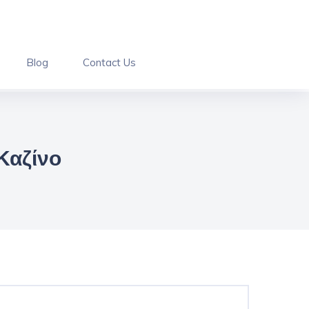
Blog
Contact Us
Καζίνο