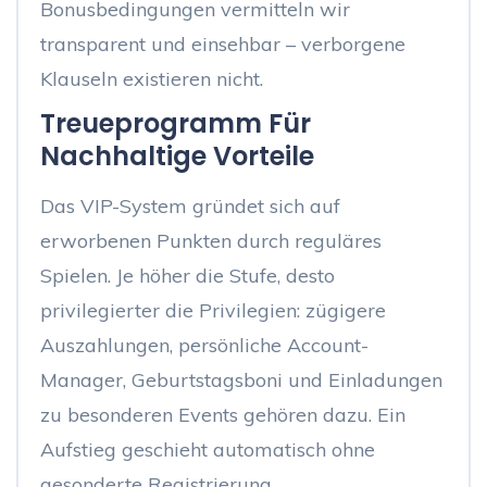
Bonusbedingungen vermitteln wir
transparent und einsehbar – verborgene
Klauseln existieren nicht.
Treueprogramm Für
Nachhaltige Vorteile
Das VIP-System gründet sich auf
erworbenen Punkten durch reguläres
Spielen. Je höher die Stufe, desto
privilegierter die Privilegien: zügigere
Auszahlungen, persönliche Account-
Manager, Geburtstagsboni und Einladungen
zu besonderen Events gehören dazu. Ein
Aufstieg geschieht automatisch ohne
gesonderte Registrierung.