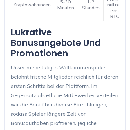
5-30
1-2
Kryptowährungen
null null
Minuten
Stunden
eins
BTC
Lukrative
Bonusangebote Und
Promotionen
Unser mehrstufiges Willkommenspaket
belohnt frische Mitglieder reichlich für deren
ersten Schritte bei der Plattform. Im
Gegensatz als etliche Mitbewerber verteilen
wir die Boni über diverse Einzahlungen,
sodass Spieler längere Zeit von
Bonusguthaben profitieren. Jegliche