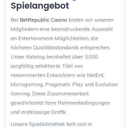
Spielangebot
Bei
BetRepublic Casino
bieten wir unseren
Mitgliedern eine beeindruckende Auswahl
an Entertainment-Möglichkeiten, die
höchsten Qualitätsstandards entsprechen.
Unser Katalog beinhaltet über 3.000
sorgfältig selektierte Titel von
renommierten Entwicklern wie NetEnt,
Microgaming, Pragmatic Play und Evolution
Gaming. Diese Zusammenarbeit
gewährleistet faire Rahmenbedingungen
und erstklassige Grafik.
Unsere Spielbibliothek teilt sich in