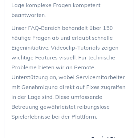
Lage komplexe Fragen kompetent
beantworten.
Unser FAQ-Bereich behandelt über 150
häufige Fragen ab und erlaubt schnelle
Eigeninitiative. Videoclip-Tutorials zeigen
wichtige Features visuell. Für technische
Probleme bieten wir an Remote-
Unterstützung an, wobei Servicemitarbeiter
mit Genehmigung direkt auf Fixes zugreifen
in der Lage sind. Diese umfassende
Betreuung gewährleistet reibungslose
Spielerlebnisse bei der Plattform.