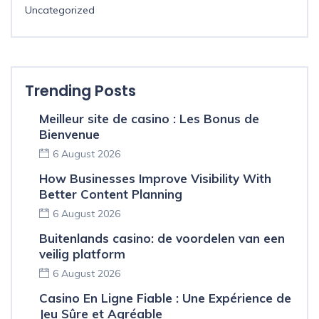
Uncategorized
Trending Posts
Meilleur site de casino : Les Bonus de
Bienvenue
6 August 2026
How Businesses Improve Visibility With
Better Content Planning
6 August 2026
Buitenlands casino: de voordelen van een
veilig platform
6 August 2026
Casino En Ligne Fiable : Une Expérience de
Jeu Sûre et Agréable