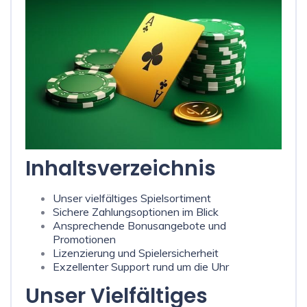
Inhaltsverzeichnis
Unser vielfältiges Spielsortiment
Sichere Zahlungsoptionen im Blick
Ansprechende Bonusangebote und
Promotionen
Lizenzierung und Spielersicherheit
Exzellenter Support rund um die Uhr
Unser Vielfältiges