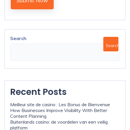
Submit Now
Search
Search
Recent Posts
Meilleur site de casino : Les Bonus de Bienvenue
How Businesses Improve Visibility With Better
Content Planning
Buitenlands casino: de voordelen van een veilig
platform