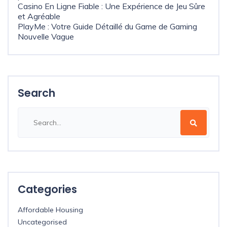
Casino En Ligne Fiable : Une Expérience de Jeu Sûre
et Agréable
PlayMe : Votre Guide Détaillé du Game de Gaming
Nouvelle Vague
Search
Categories
Affordable Housing
Uncategorised