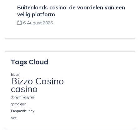
Buitenlands casino: de voordelen van een
veilig platform
6 August 2026
Tags Cloud
bizzo
Bizzo Casino
casino
danym kasynie
gama gier
Pragmatic Play
sieci