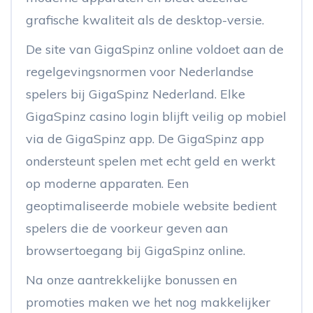
grafische kwaliteit als de desktop-versie.
De site van GigaSpinz online voldoet aan de
regelgevingsnormen voor Nederlandse
spelers bij GigaSpinz Nederland. Elke
GigaSpinz casino login blijft veilig op mobiel
via de GigaSpinz app. De GigaSpinz app
ondersteunt spelen met echt geld en werkt
op moderne apparaten. Een
geoptimaliseerde mobiele website bedient
spelers die de voorkeur geven aan
browsertoegang bij GigaSpinz online.
Na onze aantrekkelijke bonussen en
promoties maken we het nog makkelijker