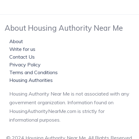
About Housing Authority Near Me
About
Write for us
Contact Us
Privacy Policy
Terms and Conditions
Housing Authorities
Housing Authority Near Me is not associated with any
government organization. Information found on
HousingAuthorityNearMe.com is strictly for
informational purposes.
© 2024 Housing Authority Near Me. All Rights Reserved.