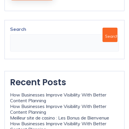
Search
Search
Recent Posts
How Businesses Improve Visibility With Better
Content Planning
How Businesses Improve Visibility With Better
Content Planning
Meilleur site de casino : Les Bonus de Bienvenue
How Businesses Improve Visibility With Better