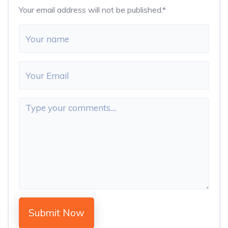
Your email address will not be published.
*
Submit Now