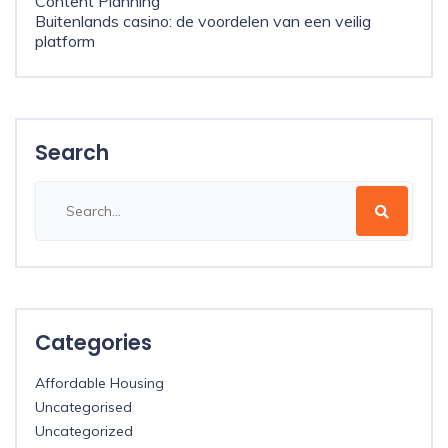
Content Planning
Buitenlands casino: de voordelen van een veilig
platform
Search
Categories
Affordable Housing
Uncategorised
Uncategorized