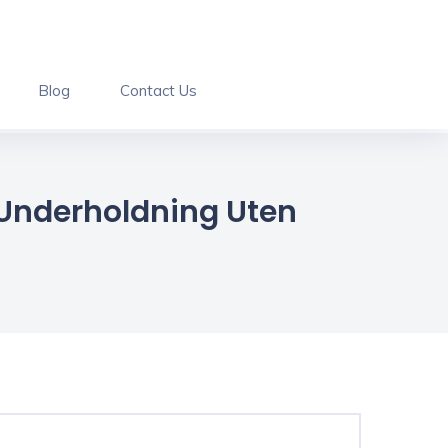
Blog
Contact Us
Underholdning Uten