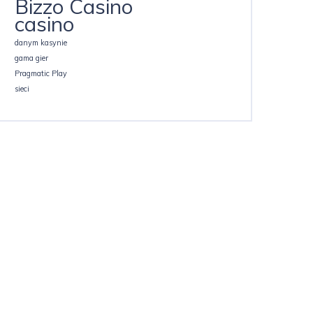
Bizzo Casino
casino
danym kasynie
gama gier
Pragmatic Play
sieci