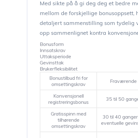
Med sikte på å gi deg deg et bedre mer
mellom de forskjellige bonusoppsett, 
detaljert sammenstilling som tydelig 
opp sammenlignet kontra konvensjonel
Bonusform
Innsatskrav
Uttaksperiode
Gevinsttak
Brukerfleksibilitet
Bonustilbud fri for
Fraværende
omsettingskrav
Konvensjonell
35 til 50 gang
registreringsbonus
Gratisspinn med
30 til 40 ganger
tilhørende
eventuelle gevin
omsettingskrav