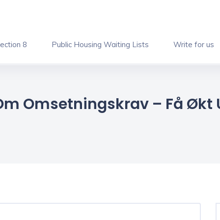
ection 8
Public Housing Waiting Lists
Write for us
 Om Omsetningskrav – Få Økt 