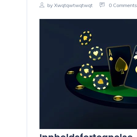
by Xwqtqwtwqtwqt
0 Comments