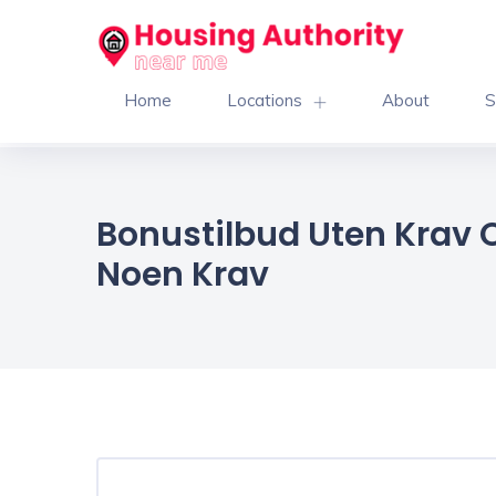
Home
Locations
About
S
Bonustilbud Uten Krav
Noen Krav