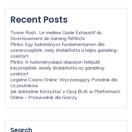
Recent Posts
Tower Rush : Le meilleur Guide Exhaustif du
Divertissement de Gaming Réfléchi
Plinko: Egy tudományos fundamentumon álló
szerencsejáték, mely átalakította a teljes gambling-
szektort
Plinko: A tudományalapú alapokon felépülő
kaszinójáték, amely átalakította az gambling-
szektort
Legalne Casino Online: Wyczerpujący Poradnik dla
Uczestników
Jak dokładnie Korzystać z Opcji BLIK w Platformach
Online – Przewodnik dla Graczy
Search