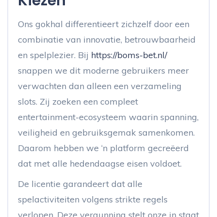
Kiezen
Ons gokhal differentieert zichzelf door een
combinatie van innovatie, betrouwbaarheid
en spelplezier. Bij
https://boms-bet.nl/
snappen we dit moderne gebruikers meer
verwachten dan alleen een verzameling
slots. Zij zoeken een compleet
entertainment-ecosysteem waarin spanning,
veiligheid en gebruiksgemak samenkomen.
Daarom hebben we ‘n platform gecreëerd
dat met alle hedendaagse eisen voldoet.
De licentie garandeert dat alle
spelactiviteiten volgens strikte regels
verlopen. Deze vergunning stelt onze in staat