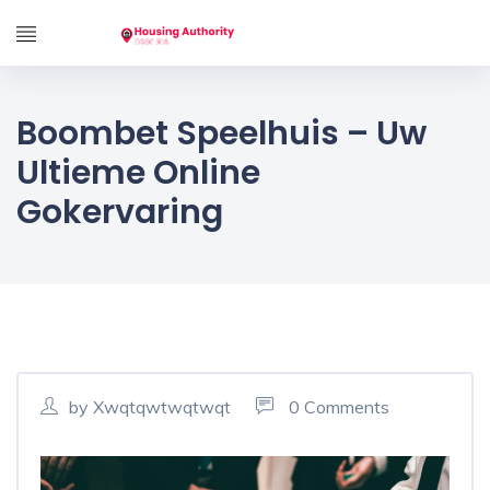
Boombet Speelhuis – Uw
Ultieme Online
Gokervaring
by Xwqtqwtwqtwqt
0 Comments