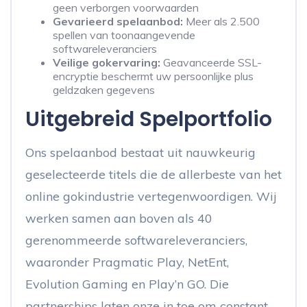
geen verborgen voorwaarden
Gevarieerd spelaanbod:
Meer als 2.500
spellen van toonaangevende
softwareleveranciers
Veilige gokervaring:
Geavanceerde SSL-
encryptie beschermt uw persoonlijke plus
geldzaken gegevens
Uitgebreid Spelportfolio
Ons spelaanbod bestaat uit nauwkeurig
geselecteerde titels die de allerbeste van het
online gokindustrie vertegenwoordigen. Wij
werken samen aan boven als 40
gerenommeerde softwareleveranciers,
waaronder Pragmatic Play, NetEnt,
Evolution Gaming en Play’n GO. Die
partnerships laten onze in toe om constant