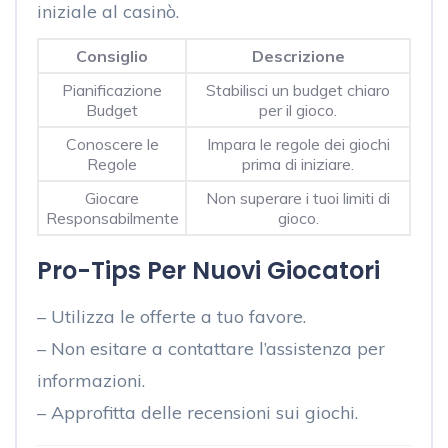
iniziale al casinò.
Consiglio
Descrizione
Pianificazione
Stabilisci un budget chiaro
Budget
per il gioco.
Conoscere le
Impara le regole dei giochi
Regole
prima di iniziare.
Giocare
Non superare i tuoi limiti di
Responsabilmente
gioco.
Pro-Tips Per Nuovi Giocatori
– Utilizza le offerte a tuo favore.
– Non esitare a contattare l’assistenza per
informazioni.
– Approfitta delle recensioni sui giochi.