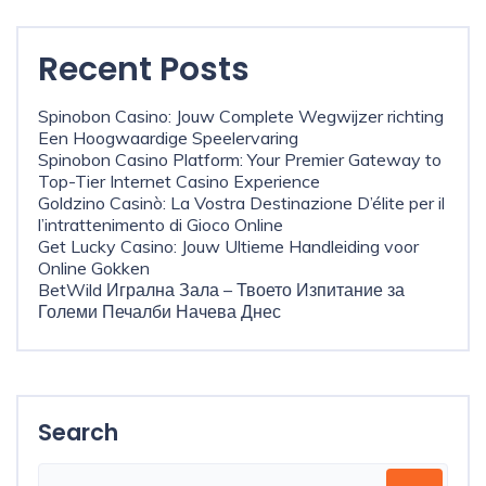
Recent Posts
Spinobon Casino: Jouw Complete Wegwijzer richting
Een Hoogwaardige Speelervaring
Spinobon Casino Platform: Your Premier Gateway to
Top-Tier Internet Casino Experience
Goldzino Casinò: La Vostra Destinazione D’élite per il
l’intrattenimento di Gioco Online
Get Lucky Casino: Jouw Ultieme Handleiding voor
Online Gokken
BetWild Игрална Зала – Твоето Изпитание за
Големи Печалби Начева Днес
Search