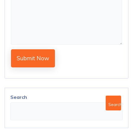
Submit Now
Search
Search