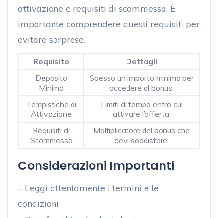
attivazione e requisiti di scommessa. È
importante comprendere questi requisiti per
evitare sorprese.
Requisito
Dettagli
Deposito
Spesso un importo minimo per
Minimo
accedere al bonus.
Tempistiche di
Limiti di tempo entro cui
Attivazione
attivare l’offerta.
Requisiti di
Moltiplicatore del bonus che
Scommessa
devi soddisfare.
Considerazioni Importanti
– Leggi attentamente i termini e le
condizioni