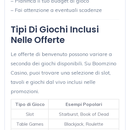
– Pianifica il tuo budget di gioco
– Fai attenzione a eventuali scadenze
Tipi Di Giochi Inclusi
Nelle Offerte
Le offerte di benvenuto possono variare a
seconda dei giochi disponibili. Su Boomzino
Casino, puoi trovare una selezione di slot,
tavoli e giochi dal vivo inclusi nelle
promozioni.
Tipo di Gioco
Esempi Popolari
Slot
Starburst, Book of Dead
Table Games
Blackjack, Roulette