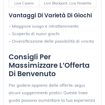
Live Casino
Live Blackjack, Live Roulette
Vantaggi Di Varietà Di Giochi
– Maggiore svago e intrattenimento
– Scoperta di nuovi giochi
– Diversificazione delle possibilità di vincita
Consigli Per
Massimizzare L’Offerta
Di Benvenuto
Per godere appieno delle offerte, segui
alcuni suggerimenti pratici. Queste linee
guida possono aumentare la tua esperienza