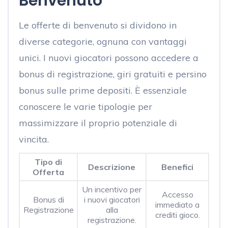
Benvenuto
Le offerte di benvenuto si dividono in
diverse categorie, ognuna con vantaggi
unici. I nuovi giocatori possono accedere a
bonus di registrazione, giri gratuiti e persino
bonus sulle prime depositi. È essenziale
conoscere le varie tipologie per
massimizzare il proprio potenziale di
vincita.
Tipo di
Descrizione
Benefici
Offerta
Un incentivo per
Accesso
Bonus di
i nuovi giocatori
immediato a
Registrazione
alla
crediti gioco.
registrazione.