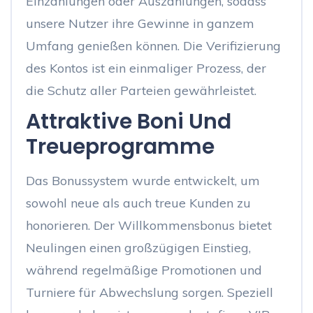
Einzahlungen oder Auszahlungen, sodass
unsere Nutzer ihre Gewinne in ganzem
Umfang genießen können. Die Verifizierung
des Kontos ist ein einmaliger Prozess, der
die Schutz aller Parteien gewährleistet.
Attraktive Boni Und
Treueprogramme
Das Bonussystem wurde entwickelt, um
sowohl neue als auch treue Kunden zu
honorieren. Der Willkommensbonus bietet
Neulingen einen großzügigen Einstieg,
während regelmäßige Promotionen und
Turniere für Abwechslung sorgen. Speziell