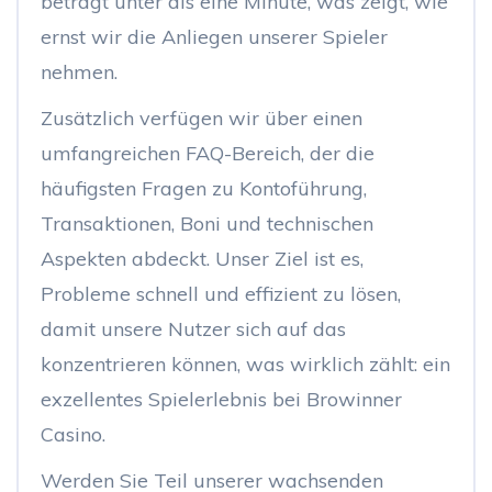
beträgt unter als eine Minute, was zeigt, wie
ernst wir die Anliegen unserer Spieler
nehmen.
Zusätzlich verfügen wir über einen
umfangreichen FAQ-Bereich, der die
häufigsten Fragen zu Kontoführung,
Transaktionen, Boni und technischen
Aspekten abdeckt. Unser Ziel ist es,
Probleme schnell und effizient zu lösen,
damit unsere Nutzer sich auf das
konzentrieren können, was wirklich zählt: ein
exzellentes Spielerlebnis bei Browinner
Casino.
Werden Sie Teil unserer wachsenden