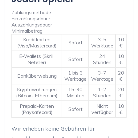
Zahlungsmethode
Einzahlungsdauer
Auszahlungsdauer
Minimalbetrag
Kreditkarten
3-5
10
Sofort
(Visa/Mastercard)
Werktage
€
E-Wallets (Skrill,
24
10
Sofort
Neteller)
Stunden
€
1 bis 3
3-7
20
Banküberweisung
Werktage
Werktage
€
Kryptowährungen
15-30
1-2
20
(Bitcoin, Ethereum)
Minuten
Stunden
€
Prepaid-Karten
Nicht
10
Sofort
(Paysafecard)
verfügbar
€
Wir erheben keine Gebühren für