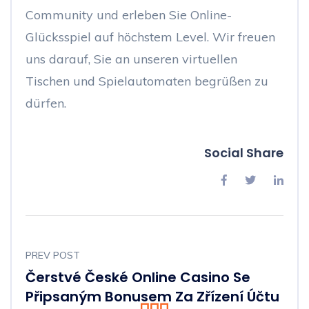
Community und erleben Sie Online-
Glücksspiel auf höchstem Level. Wir freuen
uns darauf, Sie an unseren virtuellen
Tischen und Spielautomaten begrüßen zu
dürfen.
Social Share
PREV POST
Čerstvé České Online Casino Se
Připsaným Bonusem Za Zřízení Účtu