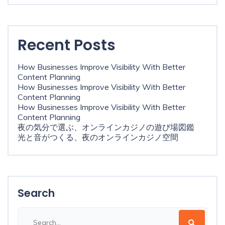
Recent Posts
How Businesses Improve Visibility With Better
Content Planning
How Businesses Improve Visibility With Better
Content Planning
How Businesses Improve Visibility With Better
Content Planning
夜の気分で選ぶ、オンラインカジノの遊び場図鑑
光と音がつくる、夜のオンラインカジノ空間
Search