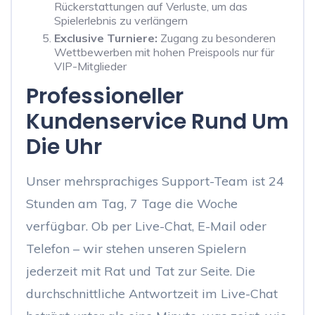
Rückerstattungen auf Verluste, um das
Spielerlebnis zu verlängern
Exclusive Turniere:
Zugang zu besonderen
Wettbewerben mit hohen Preispools nur für
VIP-Mitglieder
Professioneller
Kundenservice Rund Um
Die Uhr
Unser mehrsprachiges Support-Team ist 24
Stunden am Tag, 7 Tage die Woche
verfügbar. Ob per Live-Chat, E-Mail oder
Telefon – wir stehen unseren Spielern
jederzeit mit Rat und Tat zur Seite. Die
durchschnittliche Antwortzeit im Live-Chat