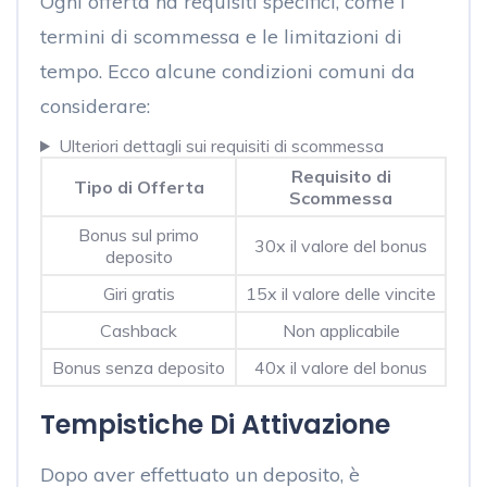
Ogni offerta ha requisiti specifici, come i
termini di scommessa e le limitazioni di
tempo. Ecco alcune condizioni comuni da
considerare:
Ulteriori dettagli sui requisiti di scommessa
Requisito di
Tipo di Offerta
Scommessa
Bonus sul primo
30x il valore del bonus
deposito
Giri gratis
15x il valore delle vincite
Cashback
Non applicabile
Bonus senza deposito
40x il valore del bonus
Tempistiche Di Attivazione
Dopo aver effettuato un deposito, è