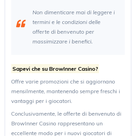
Non dimenticare mai di leggere i
termini e le condizioni delle
offerte di benvenuto per
massimizzare i benefici.
Sapevi che su BrowInner Casino?
Offre varie promozioni che si aggiornano
mensilmente, mantenendo sempre freschi i
vantaggi per i giocatori.
Conclusivamente, le offerte di benvenuto di
BrowInner Casino rappresentano un
eccellente modo per i nuovi giocatori di