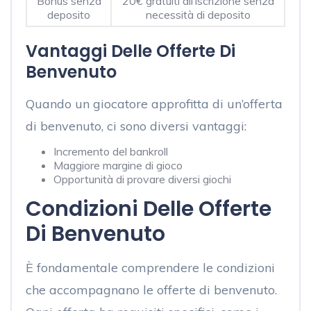
Bonus senza
20€ gratuiti all’iscrizione senza
deposito
necessità di deposito
Vantaggi Delle Offerte Di
Benvenuto
Quando un giocatore approfitta di un’offerta
di benvenuto, ci sono diversi vantaggi:
Incremento del bankroll
Maggiore margine di gioco
Opportunità di provare diversi giochi
Condizioni Delle Offerte
Di Benvenuto
È fondamentale comprendere le condizioni
che accompagnano le offerte di benvenuto.