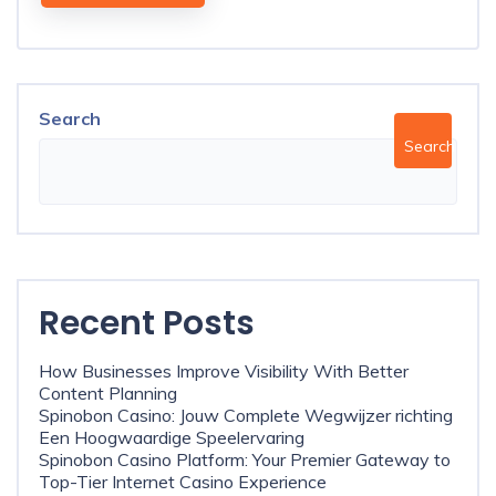
Search
Search
Recent Posts
How Businesses Improve Visibility With Better
Content Planning
Spinobon Casino: Jouw Complete Wegwijzer richting
Een Hoogwaardige Speelervaring
Spinobon Casino Platform: Your Premier Gateway to
Top-Tier Internet Casino Experience