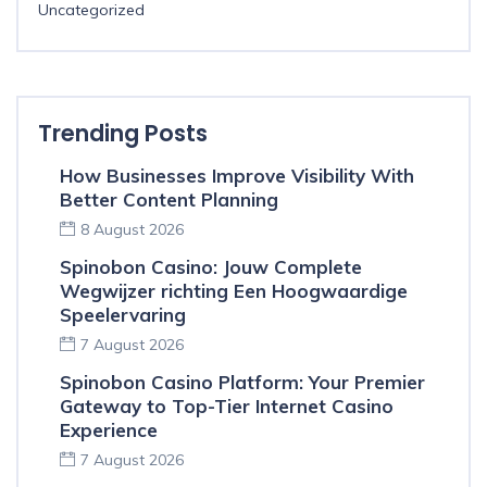
Uncategorized
Trending Posts
How Businesses Improve Visibility With
Better Content Planning
8 August 2026
Spinobon Casino: Jouw Complete
Wegwijzer richting Een Hoogwaardige
Speelervaring
7 August 2026
Spinobon Casino Platform: Your Premier
Gateway to Top-Tier Internet Casino
Experience
7 August 2026