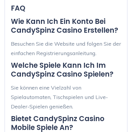
FAQ
Wie Kann Ich Ein Konto Bei
CandySpinz Casino Erstellen?
Besuchen Sie die Website und folgen Sie der
einfachen Registrierungsanleitung.
Welche Spiele Kann Ich Im
CandySpinz Casino Spielen?
Sie können eine Vielzahl von
Spielautomaten, Tischspielen und Live-
Dealer-Spielen genießen.
Bietet CandySpinz Casino
Mobile Spiele An?