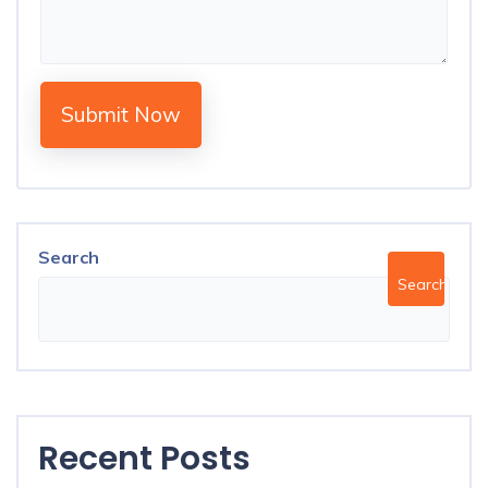
Submit Now
Search
Search
Recent Posts