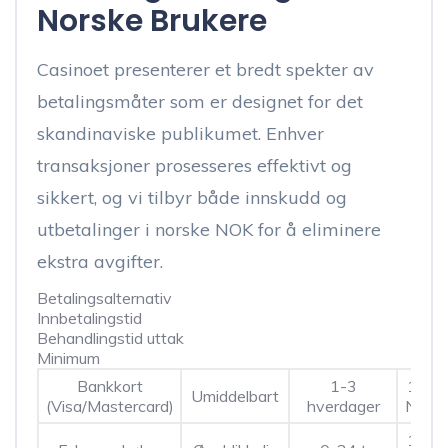
Norske Brukere
Casinoet presenterer et bredt spekter av
betalingsmåter som er designet for det
skandinaviske publikumet. Enhver
transaksjoner prosesseres effektivt og
sikkert, og vi tilbyr både innskudd og
utbetalinger i norske NOK for å eliminere
ekstra avgifter.
Betalingsalternativ
Innbetalingstid
Behandlingstid uttak
Minimum
Bankkort
1-3
100
Umiddelbart
(Visa/Mastercard)
hverdager
NOK
100