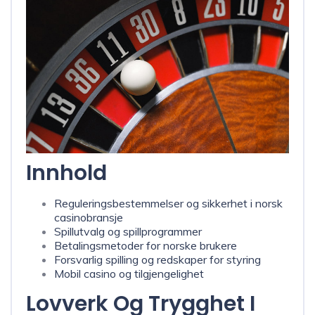
Innhold
Reguleringsbestemmelser og sikkerhet i norsk
casinobransje
Spillutvalg og spillprogrammer
Betalingsmetoder for norske brukere
Forsvarlig spilling og redskaper for styring
Mobil casino og tilgjengelighet
Lovverk Og Trygghet I