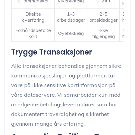
E-lommebøker
Øyeblikkelig
0-24 t
NOK
Direkte
1-3
2-5
200
overføring
arbeidsdager
arbeidsdager
NOK
Forhåndsbetalte
Ikke
100
Øyeblikkelig
kort
tilgjengelig
NOK
Trygge Transaksjoner
Alle transaksjoner behandles gjennom sikre
kommunikasjonslinjer, og plattformen tar
vare på ikke sensitive kortinformasjon på
våre dataservere. Vi samarbeider kun med
anerkjente betalingsleverandører som har
dokumentert troverdighet og sikkerhet
gjennom mange års erfaring.