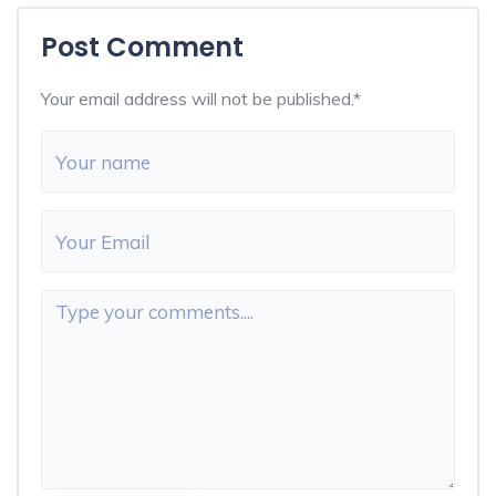
Post Comment
Your email address will not be published.
*