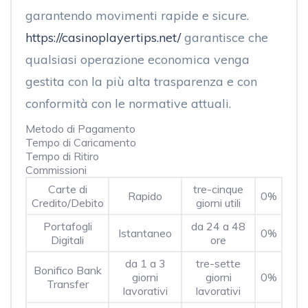
garantendo movimenti rapide e sicure.
https://casinoplayertips.net/
garantisce che
qualsiasi operazione economica venga
gestita con la più alta trasparenza e con
conformità con le normative attuali.
Metodo di Pagamento
Tempo di Caricamento
Tempo di Ritiro
Commissioni
Carte di
tre-cinque
Rapido
0%
Credito/Debito
giorni utili
Portafogli
da 24 a 48
Istantaneo
0%
Digitali
ore
da 1 a 3
tre-sette
Bonifico Bank
giorni
giorni
0%
Transfer
lavorativi
lavorativi