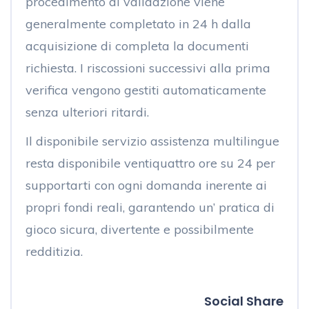
procedimento di validazione viene
generalmente completato in 24 h dalla
acquisizione di completa la documenti
richiesta. I riscossioni successivi alla prima
verifica vengono gestiti automaticamente
senza ulteriori ritardi.
Il disponibile servizio assistenza multilingue
resta disponibile ventiquattro ore su 24 per
supportarti con ogni domanda inerente ai
propri fondi reali, garantendo un’ pratica di
gioco sicura, divertente e possibilmente
redditizia.
Social Share