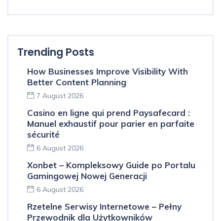
Trending Posts
How Businesses Improve Visibility With
Better Content Planning
7 August 2026
Casino en ligne qui prend Paysafecard :
Manuel exhaustif pour parier en parfaite
sécurité
6 August 2026
Xonbet – Kompleksowy Guide po Portalu
Gamingowej Nowej Generacji
6 August 2026
Rzetelne Serwisy Internetowe – Pełny
Przewodnik dla Użytkowników