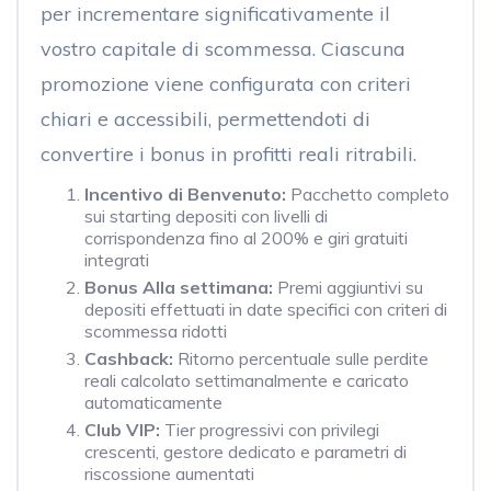
per incrementare significativamente il
vostro capitale di scommessa. Ciascuna
promozione viene configurata con criteri
chiari e accessibili, permettendoti di
convertire i bonus in profitti reali ritrabili.
Incentivo di Benvenuto:
Pacchetto completo
sui starting depositi con livelli di
corrispondenza fino al 200% e giri gratuiti
integrati
Bonus Alla settimana:
Premi aggiuntivi su
depositi effettuati in date specifici con criteri di
scommessa ridotti
Cashback:
Ritorno percentuale sulle perdite
reali calcolato settimanalmente e caricato
automaticamente
Club VIP:
Tier progressivi con privilegi
crescenti, gestore dedicato e parametri di
riscossione aumentati