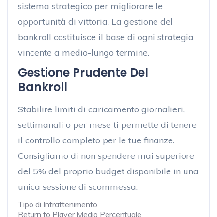
sistema strategico per migliorare le
opportunità di vittoria. La gestione del
bankroll costituisce il base di ogni strategia
vincente a medio-lungo termine.
Gestione Prudente Del
Bankroll
Stabilire limiti di caricamento giornalieri,
settimanali o per mese ti permette di tenere
il controllo completo per le tue finanze.
Consigliamo di non spendere mai superiore
del 5% del proprio budget disponibile in una
unica sessione di scommessa.
Tipo di Intrattenimento
Return to Player Medio Percentuale