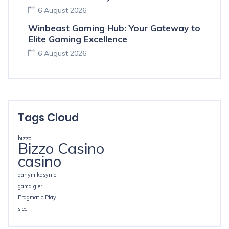
6 August 2026
Winbeast Gaming Hub: Your Gateway to
Elite Gaming Excellence
6 August 2026
Tags Cloud
bizzo
Bizzo Casino
casino
danym kasynie
gama gier
Pragmatic Play
sieci