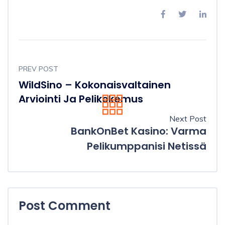
PREV POST
WildSino – Kokonaisvaltainen
Arviointi Ja Pelikokemus
Next Post
BankOnBet Kasino: Varma
Pelikumppanisi Netissä
Post Comment