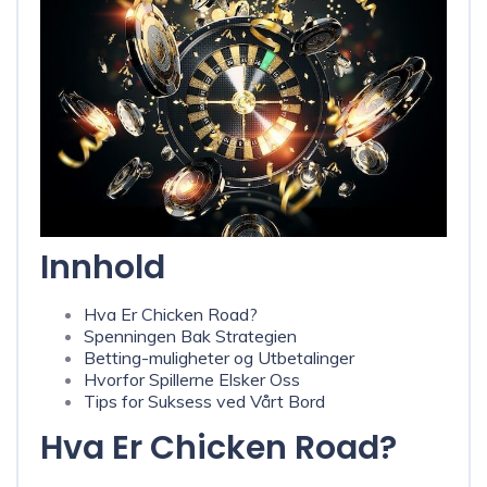
Innhold
Hva Er Chicken Road?
Spenningen Bak Strategien
Betting-muligheter og Utbetalinger
Hvorfor Spillerne Elsker Oss
Tips for Suksess ved Vårt Bord
Hva Er Chicken Road?