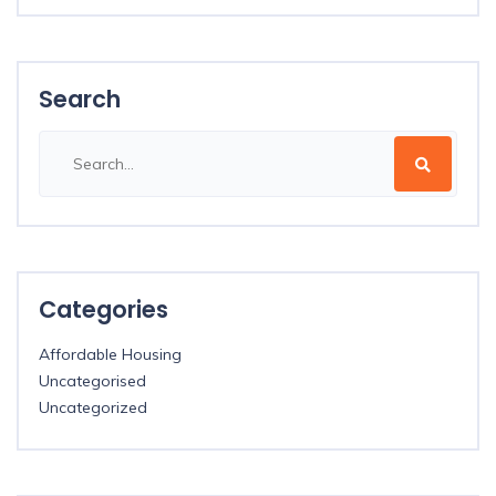
Search
Categories
Affordable Housing
Uncategorised
Uncategorized