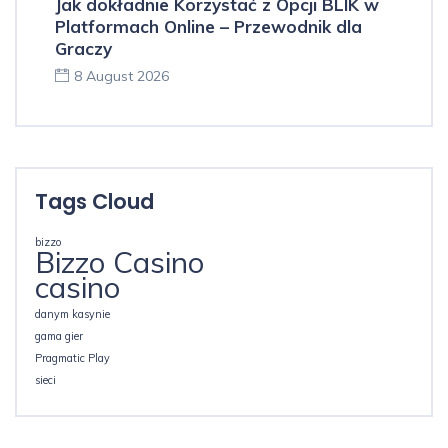
Jak dokładnie Korzystać z Opcji BLIK w
Platformach Online – Przewodnik dla
Graczy
8 August 2026
Tags Cloud
bizzo
Bizzo Casino
casino
danym kasynie
gama gier
Pragmatic Play
sieci