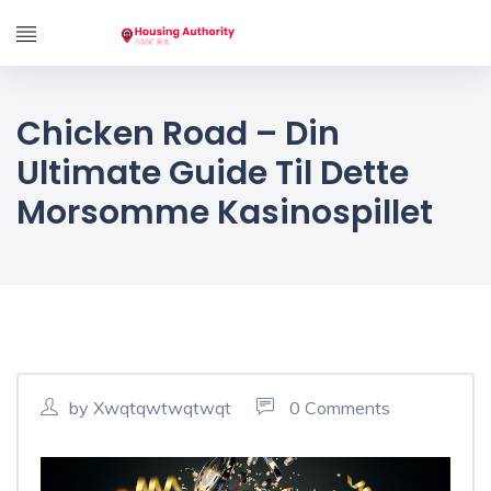
Chicken Road – Din
Ultimate Guide Til Dette
Morsomme Kasinospillet
by Xwqtqwtwqtwqt
0 Comments