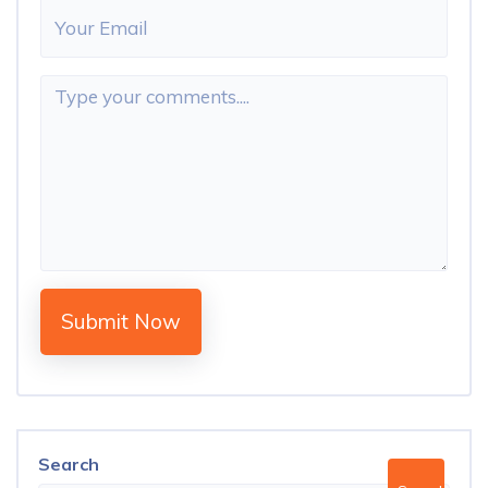
Submit Now
Search