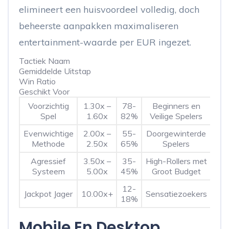
elimineert een huisvoordeel volledig, doch
beheerste aanpakken maximaliseren
entertainment-waarde per EUR ingezet.
Tactiek Naam
Gemiddelde Uitstap
Win Ratio
Geschikt Voor
Voorzichtig
1.30x –
78-
Beginners en
Spel
1.60x
82%
Veilige Spelers
Evenwichtige
2.00x –
55-
Doorgewinterde
Methode
2.50x
65%
Spelers
Agressief
3.50x –
35-
High-Rollers met
Systeem
5.00x
45%
Groot Budget
12-
Jackpot Jager
10.00x+
Sensatiezoekers
18%
Mobile En Desktop