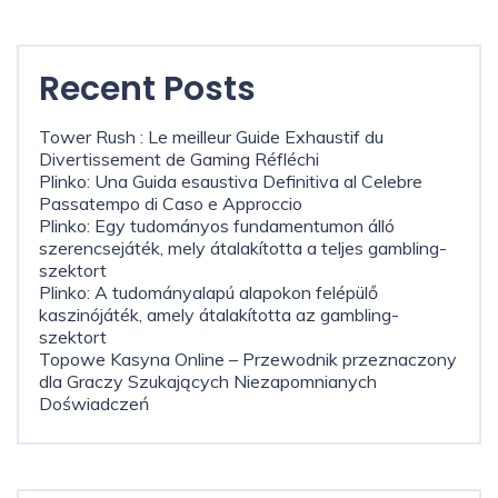
Recent Posts
Tower Rush : Le meilleur Guide Exhaustif du
Divertissement de Gaming Réfléchi
Plinko: Una Guida esaustiva Definitiva al Celebre
Passatempo di Caso e Approccio
Plinko: Egy tudományos fundamentumon álló
szerencsejáték, mely átalakította a teljes gambling-
szektort
Plinko: A tudományalapú alapokon felépülő
kaszinójáték, amely átalakította az gambling-
szektort
Topowe Kasyna Online – Przewodnik przeznaczony
dla Graczy Szukających Niezapomnianych
Doświadczeń