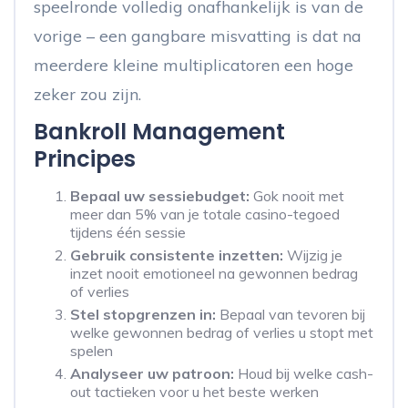
speelronde volledig onafhankelijk is van de
vorige – een gangbare misvatting is dat na
meerdere kleine multiplicatoren een hoge
zeker zou zijn.
Bankroll Management
Principes
Bepaal uw sessiebudget:
Gok nooit met
meer dan 5% van je totale casino-tegoed
tijdens één sessie
Gebruik consistente inzetten:
Wijzig je
inzet nooit emotioneel na gewonnen bedrag
of verlies
Stel stopgrenzen in:
Bepaal van tevoren bij
welke gewonnen bedrag of verlies u stopt met
spelen
Analyseer uw patroon:
Houd bij welke cash-
out tactieken voor u het beste werken