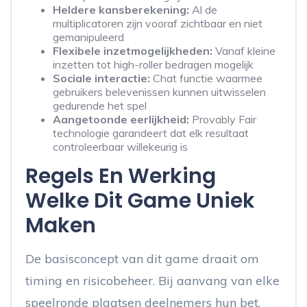
Heldere kansberekening:
Al de
multiplicatoren zijn vooraf zichtbaar en niet
gemanipuleerd
Flexibele inzetmogelijkheden:
Vanaf kleine
inzetten tot high-roller bedragen mogelijk
Sociale interactie:
Chat functie waarmee
gebruikers belevenissen kunnen uitwisselen
gedurende het spel
Aangetoonde eerlijkheid:
Provably Fair
technologie garandeert dat elk resultaat
controleerbaar willekeurig is
Regels En Werking
Welke Dit Game Uniek
Maken
De basisconcept van dit game draait om
timing en risicobeheer. Bij aanvang van elke
speelronde plaatsen deelnemers hun bet.