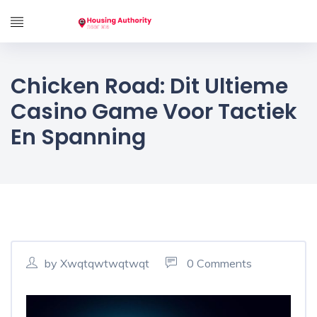
Chicken Road: Dit Ultieme
Casino Game Voor Tactiek
En Spanning
by Xwqtqwtwqtwqt
0 Comments