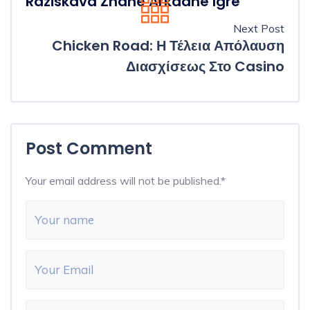
Raziskava Znane Arkadne Igre
Next Post
Chicken Road: Η Τέλεια Απόλαυση
Διασχίσεως Στο Casino
Post Comment
Your email address will not be published.
*