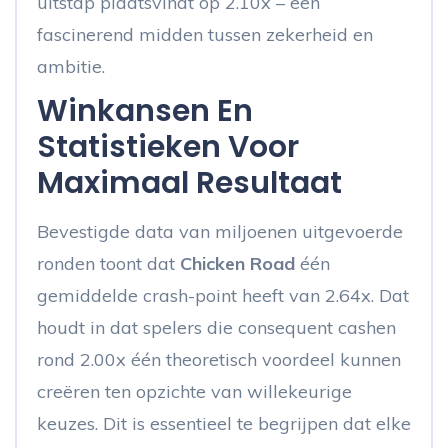
uitstap plaatsvindt op 2.10x – een
fascinerend midden tussen zekerheid en
ambitie.
Winkansen En
Statistieken Voor
Maximaal Resultaat
Bevestigde data van miljoenen uitgevoerde
ronden toont dat
Chicken Road
één
gemiddelde crash-point heeft van 2.64x. Dat
houdt in dat spelers die consequent cashen
rond 2.00x één theoretisch voordeel kunnen
creëren ten opzichte van willekeurige
keuzes. Dit is essentieel te begrijpen dat elke