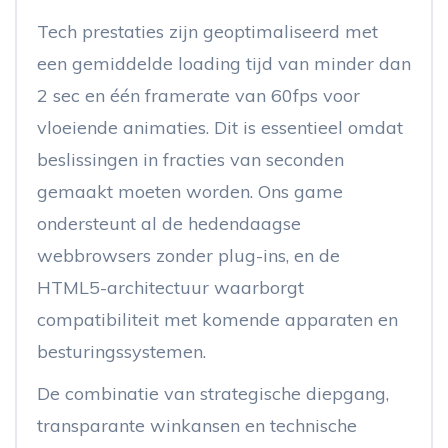
Tech prestaties zijn geoptimaliseerd met
een gemiddelde loading tijd van minder dan
2 sec en één framerate van 60fps voor
vloeiende animaties. Dit is essentieel omdat
beslissingen in fracties van seconden
gemaakt moeten worden. Ons game
ondersteunt al de hedendaagse
webbrowsers zonder plug-ins, en de
HTML5-architectuur waarborgt
compatibiliteit met komende apparaten en
besturingssystemen.
De combinatie van strategische diepgang,
transparante winkansen en technische