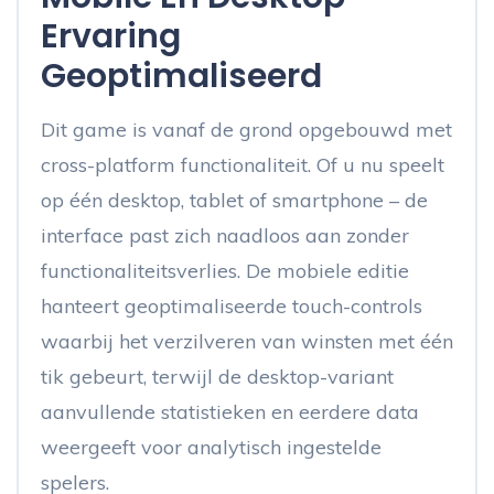
Ervaring
Geoptimaliseerd
Dit game is vanaf de grond opgebouwd met
cross-platform functionaliteit. Of u nu speelt
op één desktop, tablet of smartphone – de
interface past zich naadloos aan zonder
functionaliteitsverlies. De mobiele editie
hanteert geoptimaliseerde touch-controls
waarbij het verzilveren van winsten met één
tik gebeurt, terwijl de desktop-variant
aanvullende statistieken en eerdere data
weergeeft voor analytisch ingestelde
spelers.