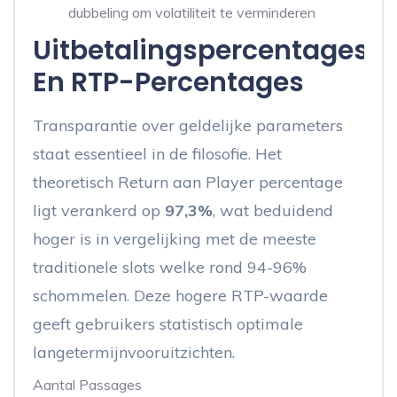
dubbeling om volatiliteit te verminderen
Uitbetalingspercentages
En RTP-Percentages
Transparantie over geldelijke parameters
staat essentieel in de filosofie. Het
theoretisch Return aan Player percentage
ligt verankerd op
97,3%
, wat beduidend
hoger is in vergelijking met de meeste
traditionele slots welke rond 94-96%
schommelen. Deze hogere RTP-waarde
geeft gebruikers statistisch optimale
langetermijnvooruitzichten.
Aantal Passages