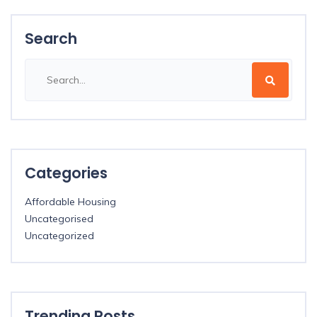
Search
Categories
Affordable Housing
Uncategorised
Uncategorized
Trending Posts