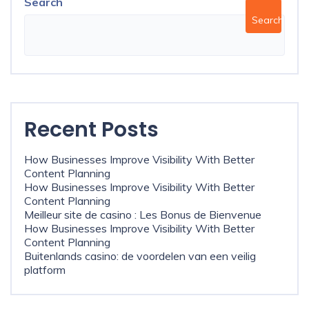
Search
Search
Recent Posts
How Businesses Improve Visibility With Better
Content Planning
How Businesses Improve Visibility With Better
Content Planning
Meilleur site de casino : Les Bonus de Bienvenue
How Businesses Improve Visibility With Better
Content Planning
Buitenlands casino: de voordelen van een veilig
platform