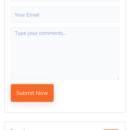
Submit Now