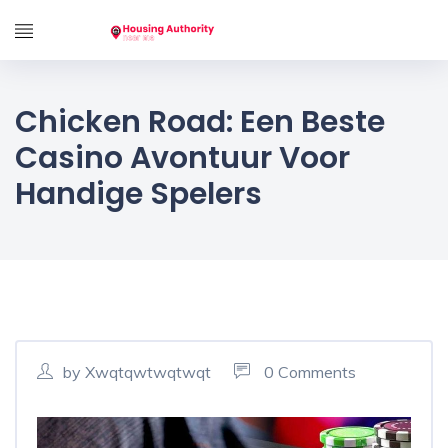
Chicken Road: Een Beste
Casino Avontuur Voor
Handige Spelers
by Xwqtqwtwqtwqt
0 Comments