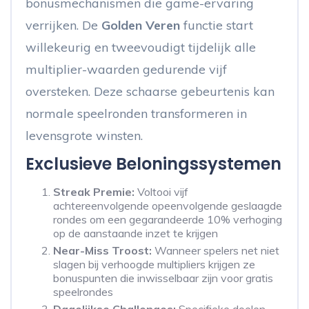
bonusmechanismen die game-ervaring
verrijken. De
Golden Veren
functie start
willekeurig en tweevoudigt tijdelijk alle
multiplier-waarden gedurende vijf
oversteken. Deze schaarse gebeurtenis kan
normale speelronden transformeren in
levensgrote winsten.
Exclusieve Beloningssystemen
Streak Premie:
Voltooi vijf
achtereenvolgende opeenvolgende geslaagde
rondes om een gegarandeerde 10% verhoging
op de aanstaande inzet te krijgen
Near-Miss Troost:
Wanneer spelers net niet
slagen bij verhoogde multipliers krijgen ze
bonuspunten die inwisselbaar zijn voor gratis
speelrondes