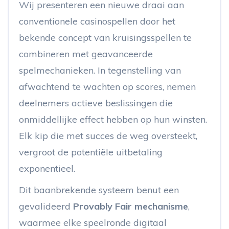
Wij presenteren een nieuwe draai aan
conventionele casinospellen door het
bekende concept van kruisingsspellen te
combineren met geavanceerde
spelmechanieken. In tegenstelling van
afwachtend te wachten op scores, nemen
deelnemers actieve beslissingen die
onmiddellijke effect hebben op hun winsten.
Elk kip die met succes de weg oversteekt,
vergroot de potentiële uitbetaling
exponentieel.
Dit baanbrekende systeem benut een
gevalideerd
Provably Fair mechanisme
,
waarmee elke speelronde digitaal