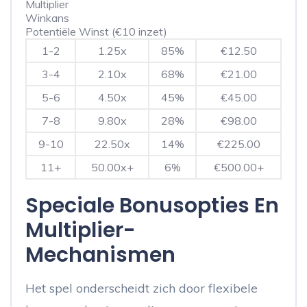
Multiplier
Winkans
Potentiële Winst (€10 inzet)
1-2
1.25x
85%
€12.50
3-4
2.10x
68%
€21.00
5-6
4.50x
45%
€45.00
7-8
9.80x
28%
€98.00
9-10
22.50x
14%
€225.00
11+
50.00x+
6%
€500.00+
Speciale Bonusopties En
Multiplier-
Mechanismen
Het spel onderscheidt zich door flexibele