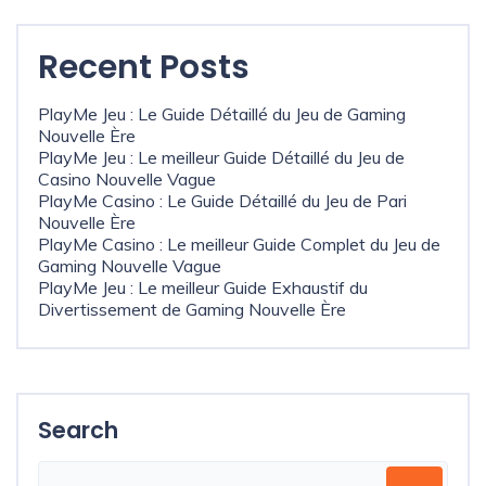
Recent Posts
PlayMe Jeu : Le Guide Détaillé du Jeu de Gaming
Nouvelle Ère
PlayMe Jeu : Le meilleur Guide Détaillé du Jeu de
Casino Nouvelle Vague
PlayMe Casino : Le Guide Détaillé du Jeu de Pari
Nouvelle Ère
PlayMe Casino : Le meilleur Guide Complet du Jeu de
Gaming Nouvelle Vague
PlayMe Jeu : Le meilleur Guide Exhaustif du
Divertissement de Gaming Nouvelle Ère
Search