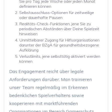
Sie pro Tag, jede Woche oder jeden Monat
definieren können
Selbstausschluss-Optionen für zeitweilige
oder dauerhafte Pausen
Realitäts-Check-Funktionen, jene Sie zu
periodischen Abständen über Deine Spielzeit
hinweisen
Unmittelbarer Zugang für Hilfsorganisationen
darunter der BZgA für gesundheitsbezogene
Aufklärung
Verlustlimits, jene selbsttätig aktiviert werden
können
Das Engagement reicht über legale
Anforderungen darüber. Man trainieren
unser Team regelmäßig im Erkennen
bedenklichen Spielverhaltens sowie
kooperieren mit marktführenden
Organisationen im Bereich Gamerschutz