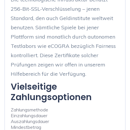
256-Bit-SSL-Verschlüsselung – jenen
Standard, den auch Geldinstitute weltweit
benutzen. Sämtliche Spiele bei jener
Plattform sind monatlich durch autonomen
Testlabors wie eCOGRA bezüglich Fairness
kontrolliert. Diese Zertifikate solcher
Prüfungen zeigen wir offen in unserem
Hilfebereich für die Verfügung.
Vielseitige
Zahlungsoptionen
Zahlungsmethode
Einzahlungsdauer
Auszahlungsdauer
Mindestbetrag