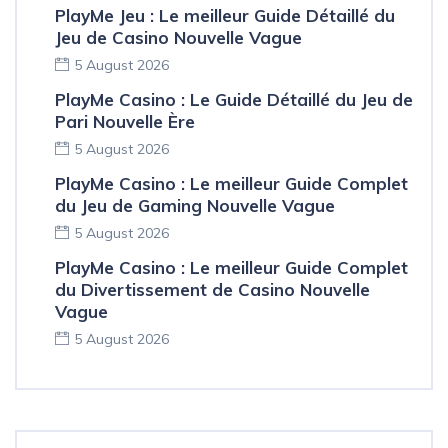
PlayMe Jeu : Le meilleur Guide Détaillé du
Jeu de Casino Nouvelle Vague
5 August 2026
PlayMe Casino : Le Guide Détaillé du Jeu de
Pari Nouvelle Ère
5 August 2026
PlayMe Casino : Le meilleur Guide Complet
du Jeu de Gaming Nouvelle Vague
5 August 2026
PlayMe Casino : Le meilleur Guide Complet
du Divertissement de Casino Nouvelle
Vague
5 August 2026