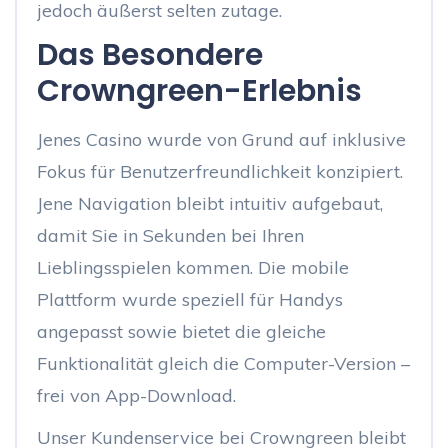
jedoch äußerst selten zutage.
Das Besondere
Crowngreen-Erlebnis
Jenes Casino wurde von Grund auf inklusive
Fokus für Benutzerfreundlichkeit konzipiert.
Jene Navigation bleibt intuitiv aufgebaut,
damit Sie in Sekunden bei Ihren
Lieblingsspielen kommen. Die mobile
Plattform wurde speziell für Handys
angepasst sowie bietet die gleiche
Funktionalität gleich die Computer-Version –
frei von App-Download.
Unser Kundenservice bei Crowngreen bleibt