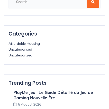
Categories
Affordable Housing
Uncategorised
Uncategorized
Trending Posts
PlayMe Jeu : Le Guide Détaillé du Jeu de
Gaming Nouvelle Ère
5 August 2026