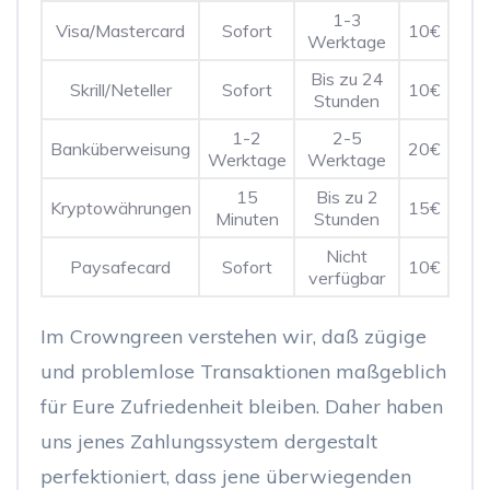
1-3
Visa/Mastercard
Sofort
10€
Werktage
Bis zu 24
Skrill/Neteller
Sofort
10€
Stunden
1-2
2-5
Banküberweisung
20€
Werktage
Werktage
15
Bis zu 2
Kryptowährungen
15€
Minuten
Stunden
Nicht
Paysafecard
Sofort
10€
verfügbar
Im Crowngreen verstehen wir, daß zügige
und problemlose Transaktionen maßgeblich
für Eure Zufriedenheit bleiben. Daher haben
uns jenes Zahlungssystem dergestalt
perfektioniert, dass jene überwiegenden