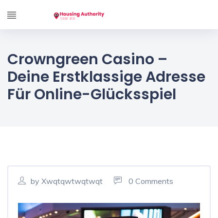
Crowngreen Casino –
Deine Erstklassige Adresse
Für Online-Glücksspiel
by Xwqtqwtwqtwqt
0 Comments