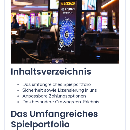
Inhaltsverzeichnis
Das umfangreiches Spielportfolio
Sicherheit sowie Lizensierung in uns
Anpassbare Zahlungsoptionen
Das besondere Crowngreen-Erlebnis
Das Umfangreiches
Spielportfolio