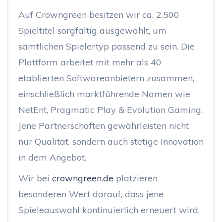
Auf Crowngreen besitzen wir ca. 2.500
Spieltitel sorgfältig ausgewählt, um
sämtlichen Spielertyp passend zu sein. Die
Plattform arbeitet mit mehr als 40
etablierten Softwareanbietern zusammen,
einschließlich marktführende Namen wie
NetEnt, Pragmatic Play & Evolution Gaming.
Jene Partnerschaften gewährleisten nicht
nur Qualität, sondern auch stetige Innovation
in dem Angebot.
Wir bei
crowngreen.de
platzieren
besonderen Wert darauf, dass jene
Spieleauswahl kontinuierlich erneuert wird.