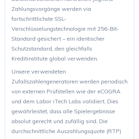
Zahlungsvorgänge werden via
fortschrittlichste SSL-
Verschlüsselungstechnologie mit 256-Bit-
Standard gesichert – ein identischer
Schutzstandard, den gleichfalls
Kreditinstitute global verwenden.
Unsere verwendeten
Zufallszahlengeneratoren werden periodisch
von externen Prüfstellen wie der eCOGRA
und dem Labor iTech Labs validiert. Dies
gewährleistet, dass alle Spielergebnisse
absolut gerecht und zufällig sind. Die
durchschnittliche Auszahlungsquote (RTP)