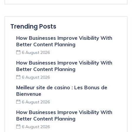
Trending Posts
How Businesses Improve Visibility With
Better Content Planning
6 August 2026
How Businesses Improve Visibility With
Better Content Planning
6 August 2026
Meilleur site de casino : Les Bonus de
Bienvenue
6 August 2026
How Businesses Improve Visibility With
Better Content Planning
6 August 2026