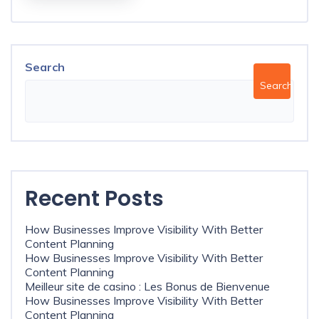
Search
Search
Recent Posts
How Businesses Improve Visibility With Better
Content Planning
How Businesses Improve Visibility With Better
Content Planning
Meilleur site de casino : Les Bonus de Bienvenue
How Businesses Improve Visibility With Better
Content Planning