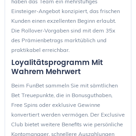
haben das Team ein mehrstufiges
Einsteiger-Angebot konzipiert, das frischen
Kunden einen exzellenten Beginn erlaubt.
Die Rollover-Vorgaben sind mit dem 35x
des Prämienbetrags marktüblich und
praktikabel erreichbar.
Loyalitätsprogramm Mit
Wahrem Mehrwert
Beim FunBet sammeln Sie mit sämtlichen
Bet Treuepunkte, die in Bonusguthaben,
Free Spins oder exklusive Gewinne
konvertiert werden vermögen. Der Exclusive
Club bietet weitere Benefits wie persönliche
Kontomanager, schnellere Auszahlungen