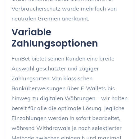
Verbraucherschutz wurde mehrfach von
neutralen Gremien anerkannt.
Variable
Zahlungsoptionen
FunBet bietet seinen Kunden eine breite
Auswahl geschützter und zügiger
Zahlungsarten. Von klassischen
Banküberweisungen über E-Wallets bis
hinweg zu digitalen Währungen – wir halten
bereit für alle die optimale Lösung. Jegliche
Einzahlungen werden in sofort bearbeitet,
während Withdrawals je nach selektierter
Methode zwischen einigen h und maximal