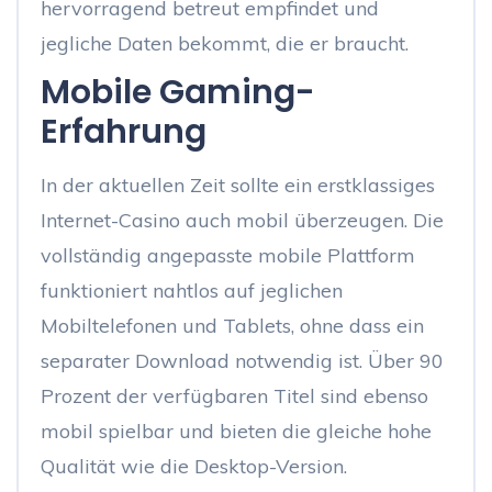
hervorragend betreut empfindet und
jegliche Daten bekommt, die er braucht.
Mobile Gaming-
Erfahrung
In der aktuellen Zeit sollte ein erstklassiges
Internet-Casino auch mobil überzeugen. Die
vollständig angepasste mobile Plattform
funktioniert nahtlos auf jeglichen
Mobiltelefonen und Tablets, ohne dass ein
separater Download notwendig ist. Über 90
Prozent der verfügbaren Titel sind ebenso
mobil spielbar und bieten die gleiche hohe
Qualität wie die Desktop-Version.