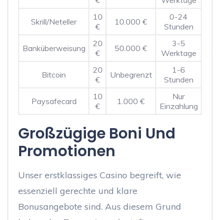
€
Werktage
10
0-24
Skrill/Neteller
10.000 €
€
Stunden
20
3-5
Banküberweisung
50.000 €
€
Werktage
20
1-6
Bitcoin
Unbegrenzt
Net
€
Stunden
10
Nur
Paysafecard
1.000 €
€
Einzahlung
Großzügige Boni Und
Promotionen
Unser erstklassiges Casino begreift, wie
essenziell gerechte und klare
Bonusangebote sind. Aus diesem Grund