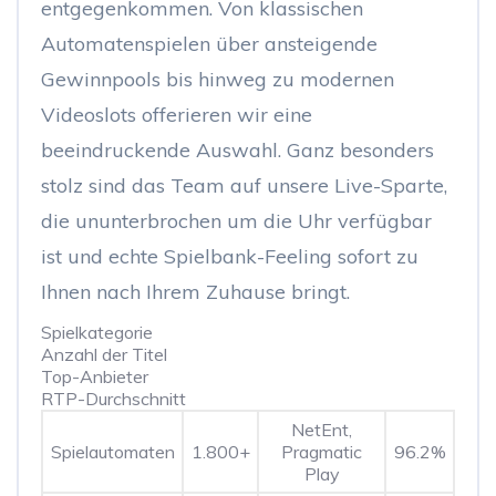
entgegenkommen. Von klassischen
Automatenspielen über ansteigende
Gewinnpools bis hinweg zu modernen
Videoslots offerieren wir eine
beeindruckende Auswahl. Ganz besonders
stolz sind das Team auf unsere Live-Sparte,
die ununterbrochen um die Uhr verfügbar
ist und echte Spielbank-Feeling sofort zu
Ihnen nach Ihrem Zuhause bringt.
Spielkategorie
Anzahl der Titel
Top-Anbieter
RTP-Durchschnitt
NetEnt,
Spielautomaten
1.800+
Pragmatic
96.2%
Play