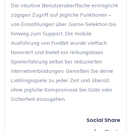
Die intuitive Benutzeroberfläche ermöglicht
zügigen Zugriff auf jegliche Funktionen –
von Einzahlungen über Game-Selektion bis
hinweg zum Support. Die mobile
Ausführung von FunBet wurde vielfach
honoriert und bietet ein reibungsloses
Spielerfahrung selbst bei reduzierten
Internetverbindungen. Genießen Sie deine
Lieblingsspiele zu jeder Zeit und überall,
ohne jegliche Kompromisse bei Güte oder
Sicherheit einzugehen.
Social Share