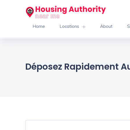
Home
Locations
About
S
Déposez Rapidement Au