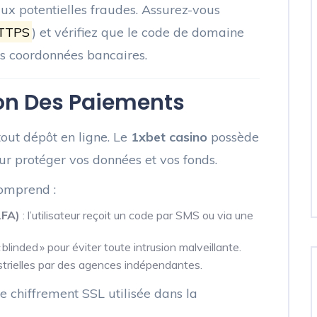
 aux potentielles fraudes. Assurez-vous
TTPS
) et vérifiez que le code de domaine
es coordonnées bancaires.
tion Des Paiements
tout dépôt en ligne. Le
1xbet casino
possède
ur protéger vos données et vos fonds.
comprend :
2FA)
: l’utilisateur reçoit un code par SMS ou via une
blinded » pour éviter toute intrusion malveillante.
estrielles par des agences indépendantes.
de chiffrement SSL utilisée dans la