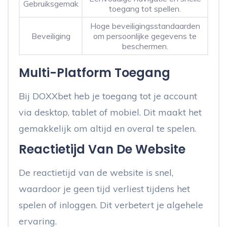
Gebruiksgemak
toegang tot spellen.
Hoge beveiligingsstandaarden
Beveiliging
om persoonlijke gegevens te
beschermen.
Multi-Platform Toegang
Bij DOXXbet heb je toegang tot je account
via desktop, tablet of mobiel. Dit maakt het
gemakkelijk om altijd en overal te spelen.
Reactietijd Van De Website
De reactietijd van de website is snel,
waardoor je geen tijd verliest tijdens het
spelen of inloggen. Dit verbetert je algehele
ervaring.