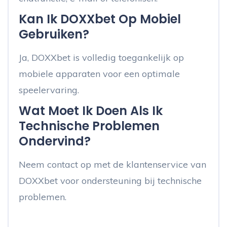
Kan Ik DOXXbet Op Mobiel
Gebruiken?
Ja, DOXXbet is volledig toegankelijk op
mobiele apparaten voor een optimale
speelervaring.
Wat Moet Ik Doen Als Ik
Technische Problemen
Ondervind?
Neem contact op met de klantenservice van
DOXXbet voor ondersteuning bij technische
problemen.