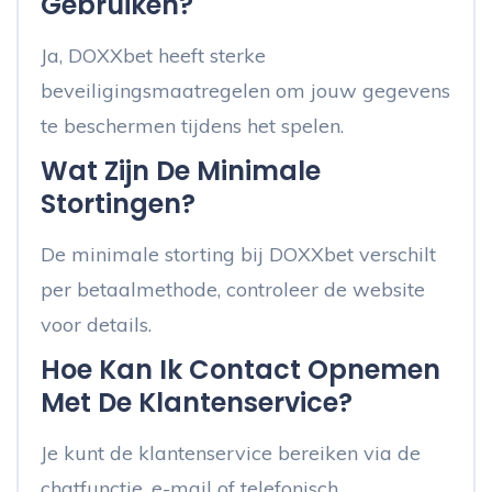
Gebruiken?
Ja, DOXXbet heeft sterke
beveiligingsmaatregelen om jouw gegevens
te beschermen tijdens het spelen.
Wat Zijn De Minimale
Stortingen?
De minimale storting bij DOXXbet verschilt
per betaalmethode, controleer de website
voor details.
Hoe Kan Ik Contact Opnemen
Met De Klantenservice?
Je kunt de klantenservice bereiken via de
chatfunctie, e-mail of telefonisch.