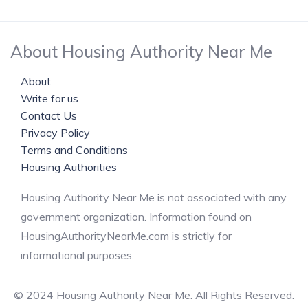
About Housing Authority Near Me
About
Write for us
Contact Us
Privacy Policy
Terms and Conditions
Housing Authorities
Housing Authority Near Me is not associated with any
government organization. Information found on
HousingAuthorityNearMe.com is strictly for
informational purposes.
© 2024 Housing Authority Near Me. All Rights Reserved.