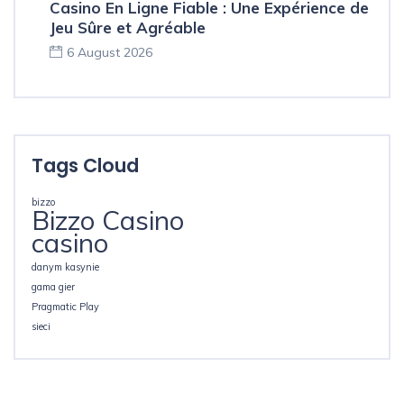
Casino En Ligne Fiable : Une Expérience de
Jeu Sûre et Agréable
6 August 2026
Tags Cloud
bizzo
Bizzo Casino
casino
danym kasynie
gama gier
Pragmatic Play
sieci