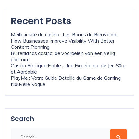
Recent Posts
Meilleur site de casino : Les Bonus de Bienvenue
How Businesses Improve Visibility With Better
Content Planning
Buitenlands casino: de voordelen van een veilig
platform
Casino En Ligne Fiable : Une Expérience de Jeu Sûre
et Agréable
PlayMe : Votre Guide Détaillé du Game de Gaming
Nouvelle Vague
Search