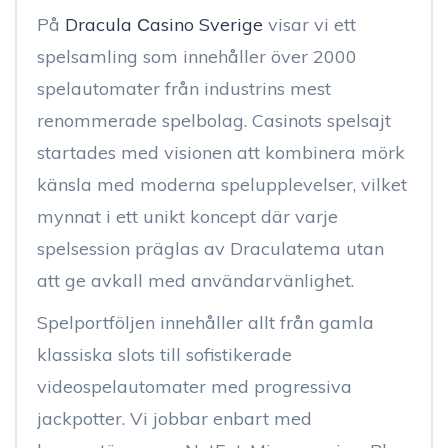
På
Dracula Сasino Sverige
visar vi ett
spelsamling som innehåller över 2000
spelautomater från industrins mest
renommerade spelbolag. Casinots spelsajt
startades med visionen att kombinera mörk
känsla med moderna spelupplevelser, vilket
mynnat i ett unikt koncept där varje
spelsession präglas av Draculatema utan
att ge avkall med användarvänlighet.
Spelportföljen innehåller allt från gamla
klassiska slots till sofistikerade
videospelautomater med progressiva
jackpotter. Vi jobbar enbart med