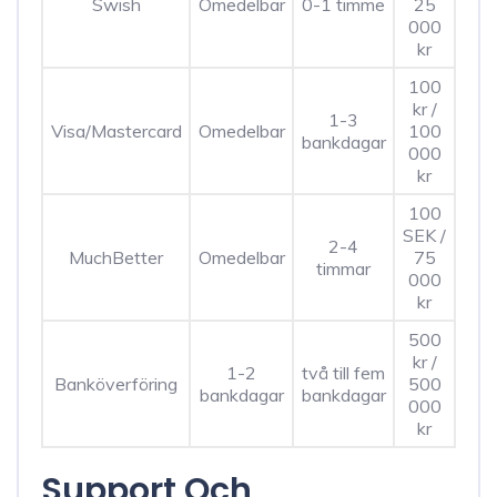
Swish
Omedelbar
0-1 timme
25
000
kr
100
kr /
1-3
Visa/Mastercard
Omedelbar
100
bankdagar
000
kr
100
SEK /
2-4
MuchBetter
Omedelbar
75
timmar
000
kr
500
kr /
1-2
två till fem
Banköverföring
500
bankdagar
bankdagar
000
kr
Support Och