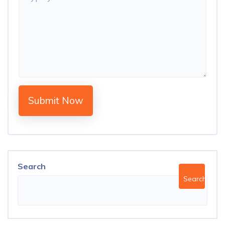
Submit Now
Search
Search