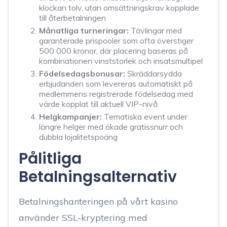
klockan tolv, utan omsättningskrav kopplade
till återbetalningen
Månatliga turneringar:
Tävlingar med
garanterade prispooler som ofta överstiger
500 000 kronor, där placering baseras på
kombinationen vinststorlek och insatsmultipel
Födelsedagsbonusar:
Skräddarsydda
erbjudanden som levereras automatiskt på
medlemmens registrerade födelsedag med
värde kopplat till aktuell VIP-nivå
Helgkampanjer:
Tematiska event under
längre helger med ökade gratissnurr och
dubbla lojalitetspoäng
Pålitliga
Betalningsalternativ
Betalningshanteringen på vårt kasino
använder SSL-kryptering med