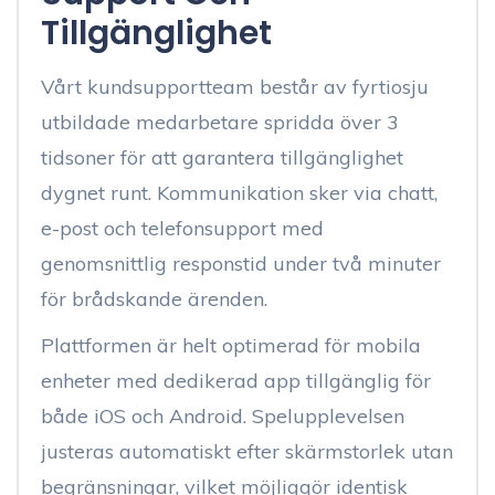
Tillgänglighet
Vårt kundsupportteam består av fyrtiosju
utbildade medarbetare spridda över 3
tidsoner för att garantera tillgänglighet
dygnet runt. Kommunikation sker via chatt,
e-post och telefonsupport med
genomsnittlig responstid under två minuter
för brådskande ärenden.
Plattformen är helt optimerad för mobila
enheter med dedikerad app tillgänglig för
både iOS och Android. Spelupplevelsen
justeras automatiskt efter skärmstorlek utan
begränsningar, vilket möjliggör identisk