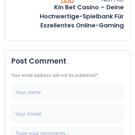
Kin Bet Casino – Deine
Hochwertige-Spielbank Für
Exzellentes Online-Gaming
Post Comment
Your email address will not be published.
*