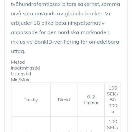
tvåhundrafemtiosex bitars säkerhet, samma
nivå som används av globala banker. Vi
erbjuder 18 olika betalningsalternativ
anpassade för den nordiska marknaden,
inklusive BankID-verifiering för omedelbara
uttag.
Metod
Insättningstid
Uttagstid
Min/Max
100
SEK /
0-2
Trustly
Direkt
50
timmar
000
kr
100
SEK /