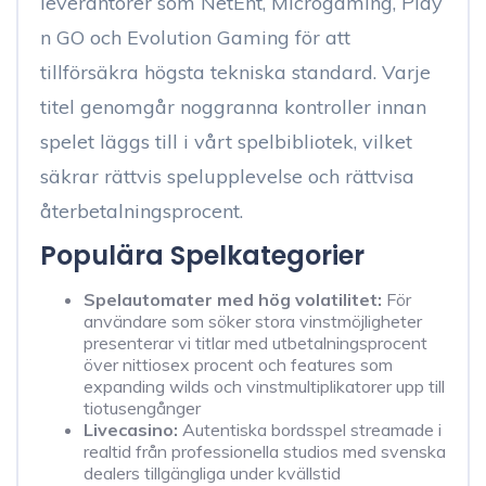
leverantörer som NetEnt, Microgaming, Play
n GO och Evolution Gaming för att
tillförsäkra högsta tekniska standard. Varje
titel genomgår noggranna kontroller innan
spelet läggs till i vårt spelbibliotek, vilket
säkrar rättvis spelupplevelse och rättvisa
återbetalningsprocent.
Populära Spelkategorier
Spelautomater med hög volatilitet:
För
användare som söker stora vinstmöjligheter
presenterar vi titlar med utbetalningsprocent
över nittiosex procent och features som
expanding wilds och vinstmultiplikatorer upp till
tiotusengånger
Livecasino:
Autentiska bordsspel streamade i
realtid från professionella studios med svenska
dealers tillgängliga under kvällstid