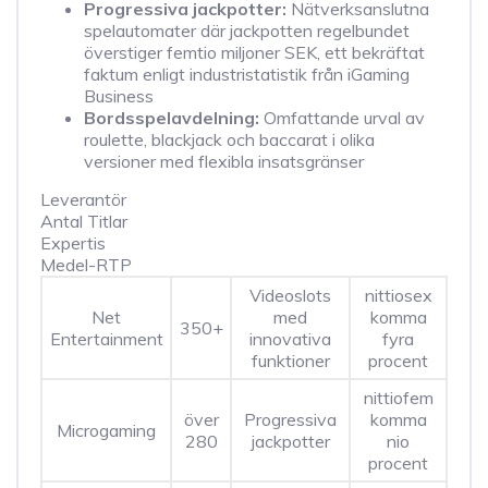
Progressiva jackpotter:
Nätverksanslutna
spelautomater där jackpotten regelbundet
överstiger femtio miljoner SEK, ett bekräftat
faktum enligt industristatistik från iGaming
Business
Bordsspelavdelning:
Omfattande urval av
roulette, blackjack och baccarat i olika
versioner med flexibla insatsgränser
Leverantör
Antal Titlar
Expertis
Medel-RTP
Videoslots
nittiosex
Net
med
komma
350+
Entertainment
innovativa
fyra
funktioner
procent
nittiofem
över
Progressiva
komma
Microgaming
280
jackpotter
nio
procent