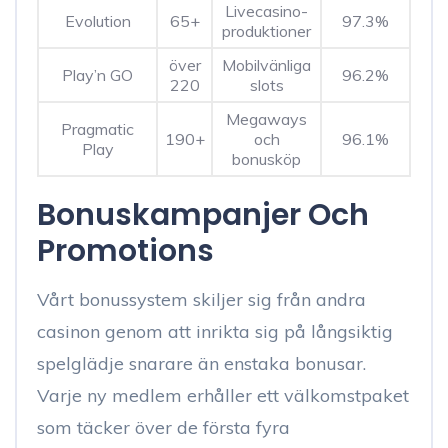
Livecasino-
Evolution
65+
97.3%
produktioner
över
Mobilvänliga
Play’n GO
96.2%
220
slots
Megaways
Pragmatic
190+
och
96.1%
Play
bonusköp
Bonuskampanjer Och
Promotions
Vårt bonussystem skiljer sig från andra
casinon genom att inrikta sig på långsiktig
spelglädje snarare än enstaka bonusar.
Varje ny medlem erhåller ett välkomstpaket
som täcker över de första fyra