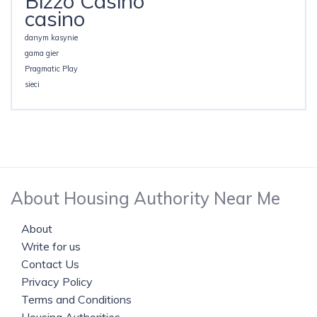
Bizzo Casino
casino
danym kasynie
gama gier
Pragmatic Play
sieci
About Housing Authority Near Me
About
Write for us
Contact Us
Privacy Policy
Terms and Conditions
Housing Authorities