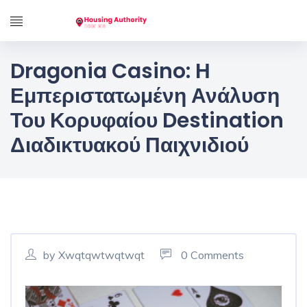
Dragonia Casino: Η
Εμπεριστατωμένη Ανάλυση
Του Κορυφαίου Destination
Διαδικτυακού Παιχνιδιού
by Xwqtqwtwqtwqt
0 Comments