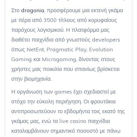
Στο
dragonia
, προσφέρουμε μια εκτενή γκάμα
με πέρα από 3500 τίτλους από κορυφαίους
παρόχους λογισμικού. Η πλατφόρμα μας
διαθέτει παιχνίδια από γνωστούς developers
όπως NetEnt, Pragmatic Play, Evolution
Gaming και Microgaming, δίνοντας στους
χρήστες μας ποικιλία που σπανίως βρίσκεται
στην βιομηχανία.
Η οργάνωση των games έχει σχεδιαστεί με
στόχο την εύκολη περιήγηση. Οι φρουτάκια
αντιπροσωπεύουν το εβδομήντα τοις εκατό της
γκάμας μας, ενώ τα live casino παιχνίδια
καταλαμβάνουν σημαντικό ποσοστό με πάνω