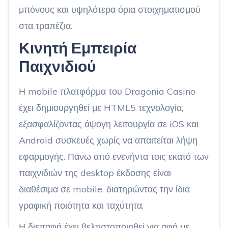
μπόνους και υψηλότερα όρια στοιχηματισμού
στα τραπέζια.
Κινητή Εμπειρία
Παιχνιδιού
Η mobile πλατφόρμα του Dragonia Casino
έχει δημιουργηθεί με HTML5 τεχνολογία,
εξασφαλίζοντας άψογη λειτουργία σε iOS και
Android συσκευές χωρίς να απαιτείται λήψη
εφαρμογής. Πάνω από ενενήντα τοις εκατό των
παιχνιδιών της desktop έκδοσης είναι
διαθέσιμα σε mobile, διατηρώντας την ίδια
γραφική ποιότητα και ταχύτητα.
Η διεπαφή έχει βελτιστοποιηθεί για αφή με