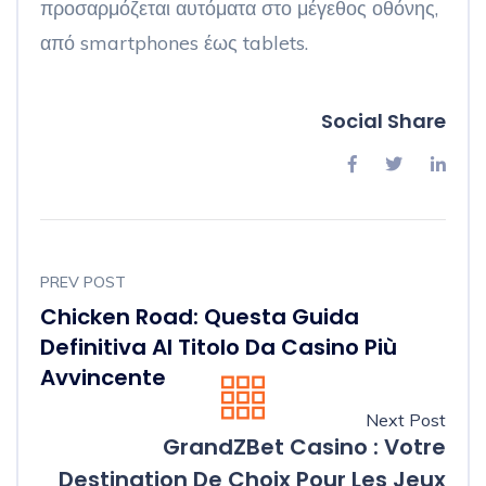
προσαρμόζεται αυτόματα στο μέγεθος οθόνης,
από smartphones έως tablets.
Social Share
PREV POST
Chicken Road: Questa Guida
Definitiva Al Titolo Da Casino Più
Avvincente
Next Post
GrandZBet Casino : Votre
Destination De Choix Pour Les Jeux