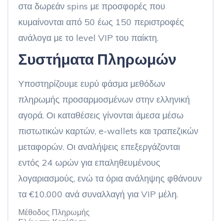
στα δωρεάν spins με προσφορές που
κυμαίνονται από 50 έως 150 περιστροφές
ανάλογα με το level VIP του παίκτη.
Συστήματα Πληρωμών
Υποστηρίζουμε ευρύ φάσμα μεθόδων
πληρωμής προσαρμοσμένων στην ελληνική
αγορά. Οι καταθέσεις γίνονται άμεσα μέσω
πιστωτικών καρτών, e-wallets και τραπεζικών
μεταφορών. Οι αναλήψεις επεξεργάζονται
εντός 24 ωρών για επαληθευμένους
λογαριασμούς, ενώ τα όρια ανάληψης φθάνουν
τα €10.000 ανά συναλλαγή για VIP μέλη.
Μέθοδος Πληρωμής