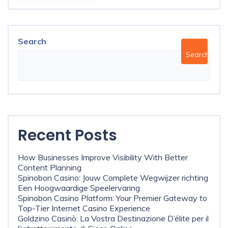
Search
Search
Recent Posts
How Businesses Improve Visibility With Better
Content Planning
Spinobon Casino: Jouw Complete Wegwijzer richting
Een Hoogwaardige Speelervaring
Spinobon Casino Platform: Your Premier Gateway to
Top-Tier Internet Casino Experience
Goldzino Casinò: La Vostra Destinazione D’élite per il