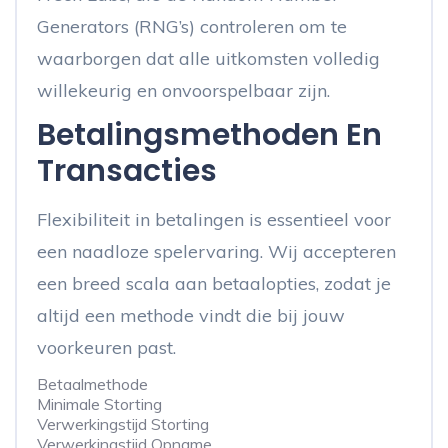
Generators (RNG’s) controleren om te
waarborgen dat alle uitkomsten volledig
willekeurig en onvoorspelbaar zijn.
Betalingsmethoden En
Transacties
Flexibiliteit in betalingen is essentieel voor
een naadloze spelervaring. Wij accepteren
een breed scala aan betaalopties, zodat je
altijd een methode vindt die bij jouw
voorkeuren past.
Betaalmethode
Minimale Storting
Verwerkingstijd Storting
Verwerkingstijd Opname