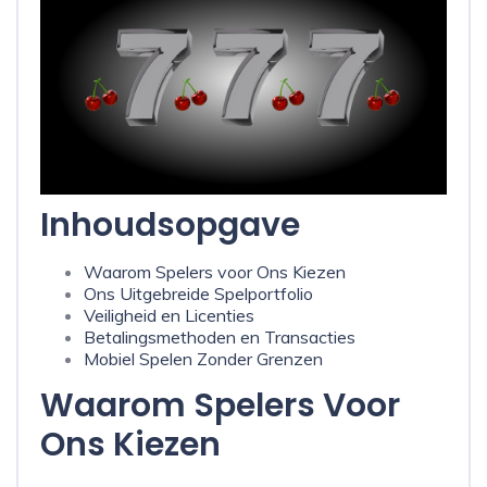
Inhoudsopgave
Waarom Spelers voor Ons Kiezen
Ons Uitgebreide Spelportfolio
Veiligheid en Licenties
Betalingsmethoden en Transacties
Mobiel Spelen Zonder Grenzen
Waarom Spelers Voor
Ons Kiezen