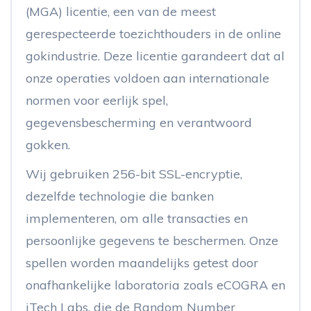
(MGA) licentie, een van de meest
gerespecteerde toezichthouders in de online
gokindustrie. Deze licentie garandeert dat al
onze operaties voldoen aan internationale
normen voor eerlijk spel,
gegevensbescherming en verantwoord
gokken.
Wij gebruiken 256-bit SSL-encryptie,
dezelfde technologie die banken
implementeren, om alle transacties en
persoonlijke gegevens te beschermen. Onze
spellen worden maandelijks getest door
onafhankelijke laboratoria zoals eCOGRA en
iTech Labs, die de Random Number