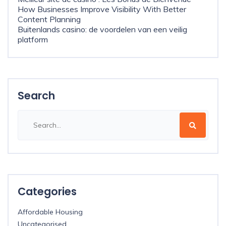
How Businesses Improve Visibility With Better
Content Planning
Buitenlands casino: de voordelen van een veilig
platform
Search
Categories
Affordable Housing
Uncategorised