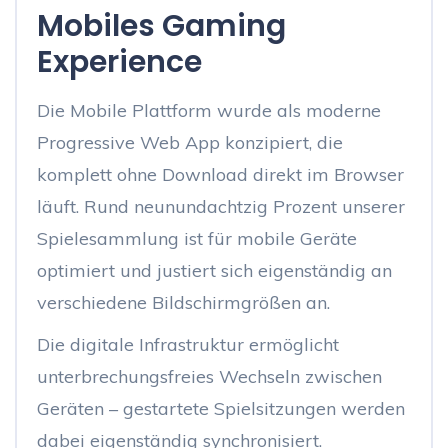
Mobiles Gaming
Experience
Die Mobile Plattform wurde als moderne
Progressive Web App konzipiert, die
komplett ohne Download direkt im Browser
läuft. Rund neunundachtzig Prozent unserer
Spielesammlung ist für mobile Geräte
optimiert und justiert sich eigenständig an
verschiedene Bildschirmgrößen an.
Die digitale Infrastruktur ermöglicht
unterbrechungsfreies Wechseln zwischen
Geräten – gestartete Spielsitzungen werden
dabei eigenständig synchronisiert.