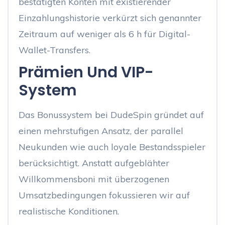
bestätigten Konten mit existierender
Einzahlungshistorie verkürzt sich genannter
Zeitraum auf weniger als 6 h für Digital-
Wallet-Transfers.
Prämien Und VIP-
System
Das Bonussystem bei DudeSpin gründet auf
einen mehrstufigen Ansatz, der parallel
Neukunden wie auch loyale Bestandsspieler
berücksichtigt. Anstatt aufgeblähter
Willkommensboni mit überzogenen
Umsatzbedingungen fokussieren wir auf
realistische Konditionen.