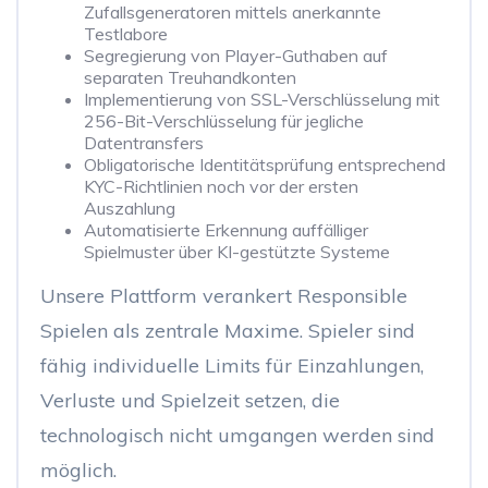
Zufallsgeneratoren mittels anerkannte
Testlabore
Segregierung von Player-Guthaben auf
separaten Treuhandkonten
Implementierung von SSL-Verschlüsselung mit
256-Bit-Verschlüsselung für jegliche
Datentransfers
Obligatorische Identitätsprüfung entsprechend
KYC-Richtlinien noch vor der ersten
Auszahlung
Automatisierte Erkennung auffälliger
Spielmuster über KI-gestützte Systeme
Unsere Plattform verankert Responsible
Spielen als zentrale Maxime. Spieler sind
fähig individuelle Limits für Einzahlungen,
Verluste und Spielzeit setzen, die
technologisch nicht umgangen werden sind
möglich.