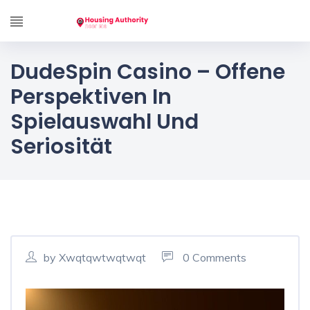
DudeSpin Casino – Offene
Perspektiven In
Spielauswahl Und
Seriosität
by Xwqtqwtwqtwqt
0 Comments