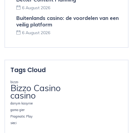
6 August 2026
Buitenlands casino: de voordelen van een
veilig platform
6 August 2026
Tags Cloud
bizzo
Bizzo Casino
casino
danym kasynie
gama gier
Pragmatic Play
sieci