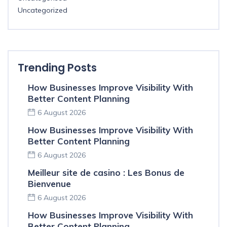
Uncategorized
Trending Posts
How Businesses Improve Visibility With
Better Content Planning
6 August 2026
How Businesses Improve Visibility With
Better Content Planning
6 August 2026
Meilleur site de casino : Les Bonus de
Bienvenue
6 August 2026
How Businesses Improve Visibility With
Better Content Planning