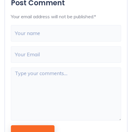
Post Comment
Your email address will not be published.
*