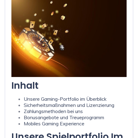
Inhalt
Unsere Gaming-Portfolio im Überblick
Sicherheitsmaßnahmen und Lizenzierung
Zahlungsmethoden bei uns
Bonusangebote und Treueprogramm
Mobiles Gaming Experience
Unsere Spielportfolio Im