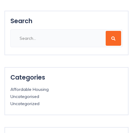
Search
Categories
Affordable Housing
Uncategorised
Uncategorized