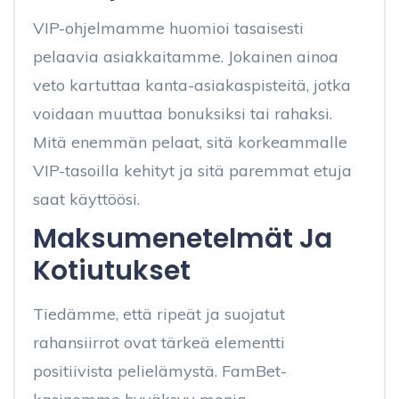
VIP-ohjelmamme huomioi tasaisesti
pelaavia asiakkaitamme. Jokainen ainoa
veto kartuttaa kanta-asiakaspisteitä, jotka
voidaan muuttaa bonuksiksi tai rahaksi.
Mitä enemmän pelaat, sitä korkeammalle
VIP-tasoilla kehityt ja sitä paremmat etuja
saat käyttöösi.
Maksumenetelmät Ja
Kotiutukset
Tiedämme, että ripeät ja suojatut
rahansiirrot ovat tärkeä elementti
positiivista pelielämystä. FamBet-