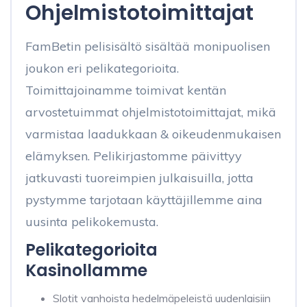
Ohjelmistotoimittajat
FamBetin pelisisältö sisältää monipuolisen
joukon eri pelikategorioita.
Toimittajoinamme toimivat kentän
arvostetuimmat ohjelmistotoimittajat, mikä
varmistaa laadukkaan & oikeudenmukaisen
elämyksen. Pelikirjastomme päivittyy
jatkuvasti tuoreimpien julkaisuilla, jotta
pystymme tarjotaan käyttäjillemme aina
uusinta pelikokemusta.
Pelikategorioita
Kasinollamme
Slotit vanhoista hedelmäpeleistä uudenlaisiin