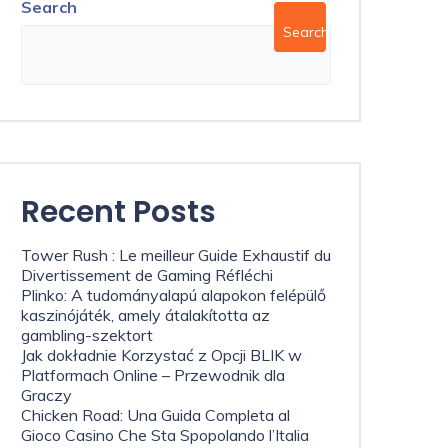
Search
Search
Recent Posts
Tower Rush : Le meilleur Guide Exhaustif du
Divertissement de Gaming Réfléchi
Plinko: A tudományalapú alapokon felépülő
kaszinójáték, amely átalakította az
gambling-szektort
Jak dokładnie Korzystać z Opcji BLIK w
Platformach Online – Przewodnik dla
Graczy
Chicken Road: Una Guida Completa al
Gioco Casino Che Sta Spopolando l’Italia