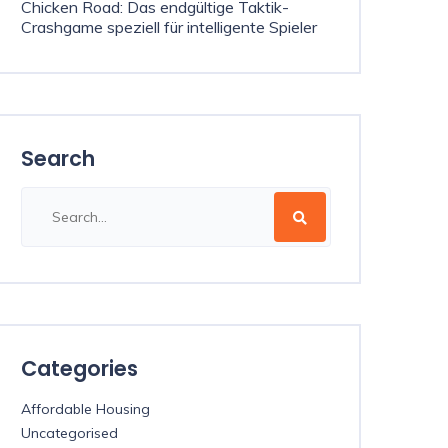
Chicken Road: Das endgültige Taktik-
Crashgame speziell für intelligente Spieler
Search
Categories
Affordable Housing
Uncategorised