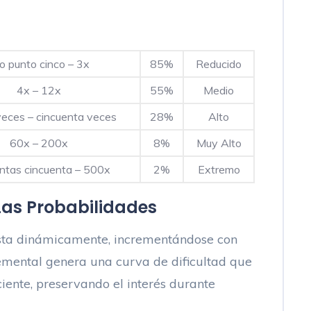
o punto cinco – 3x
85%
Reducido
4x – 12x
55%
Medio
veces – cincuenta veces
28%
Alto
60x – 200x
8%
Muy Alto
ntas cincuenta – 500x
2%
Extremo
Las Probabilidades
justa dinámicamente, incrementándose con
remental genera una curva de dificultad que
eciente, preservando el interés durante