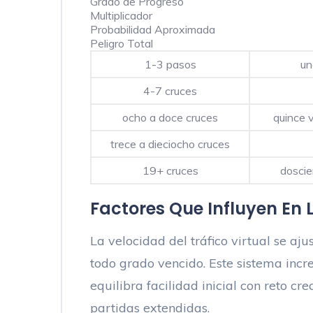
Grado de Progreso
Multiplicador
Probabilidad Aproximada
Peligro Total
1-3 pasos
un
4-7 cruces
ocho a doce cruces
quince 
trece a dieciocho cruces
19+ cruces
doscie
Factores Que Influyen En 
La velocidad del tráfico virtual se a
todo grado vencido. Este sistema inc
equilibra facilidad inicial con reto cr
partidas extendidas.