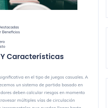
 Destacadas
 Beneficios
ero
sto
Y Características
gnificativa en el tipo de juegos casuales. A
ofrecemos un sistema de partida basado en
gadores deben calcular riesgos en momento
atravesar múltiples vías de circulación
s incrementales que pueden llegar hasta