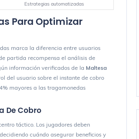
Estrategias automatizadas
as Para Optimizar
das marca la diferencia entre usuarios
de partida recompensa el análisis de
egún información verificados de la
Maltesa
rol del usuario sobre el instante de cobro
n 34% mayores a las tragamonedas
ma De Cobro
centro táctico. Los jugadores deben
, decidiendo cuándo asegurar beneficios y