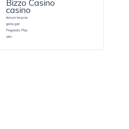
Bizzo Casino
casino
danym kasynie
gama gier
Pragmatic Play
sieci