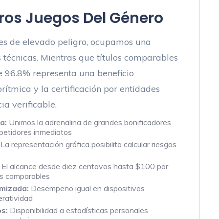
os Juegos Del Género
les de elevado peligro, ocupamos una
 técnicas. Mientras que títulos comparables
 96.8% representa una beneficio
ítmica y la certificación por entidades
ia verificable.
a:
Unimos la adrenalina de grandes bonificadores
mpetidores inmediatos
La representación gráfica posibilita calcular riesgos
El alcance desde diez centavos hasta $100 por
gos comparables
imizada:
Desempeño igual en dispositivos
eratividad
os:
Disponibilidad a estadísticas personales