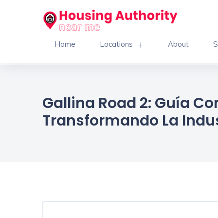
Home
Locations
About
S
Gallina Road 2: Guía C
Transformando La Indus