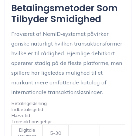
Betalingsmetoder Som
Tilbyder Smidighed
Fraværet af NemID-systemet påvirker
ganske naturligt hvilken transaktionsformer
hvilke er til rådighed. Hjemlige debitkort
opererer stadig på de fleste platforme, men
spillere har ligeledes mulighed til et
markant mere omfattende katalog af
internationale transaktionsløsninger.
Betalingsløsning
Indbetalingstid
Hævetid
Transaktionsgebyr
Digitale
5-30
valutaer