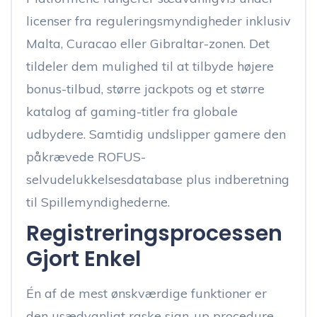
licenser fra reguleringsmyndigheder inklusiv
Malta, Curacao eller Gibraltar-zonen. Det
tildeler dem mulighed til at tilbyde højere
bonus-tilbud, større jackpots og et større
katalog af gaming-titler fra globale
udbydere. Samtidig undslipper gamere den
påkrævede ROFUS-
selvudelukkelsesdatabase plus indberetning
til Spillemyndighederne.
Registreringsprocessen
Gjort Enkel
Én af de mest ønskværdige funktioner er
den usædvanligt raske sign-up procedure.