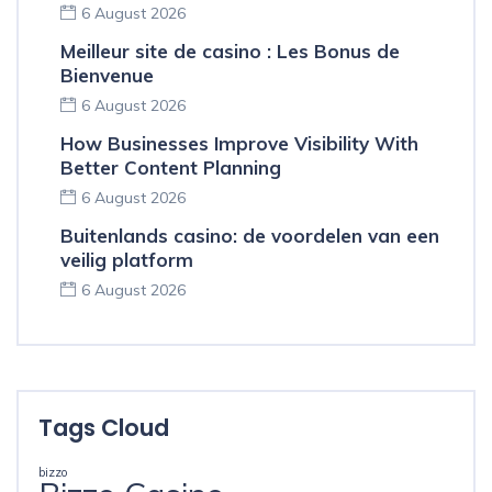
6 August 2026
Meilleur site de casino : Les Bonus de
Bienvenue
6 August 2026
How Businesses Improve Visibility With
Better Content Planning
6 August 2026
Buitenlands casino: de voordelen van een
veilig platform
6 August 2026
Tags Cloud
bizzo