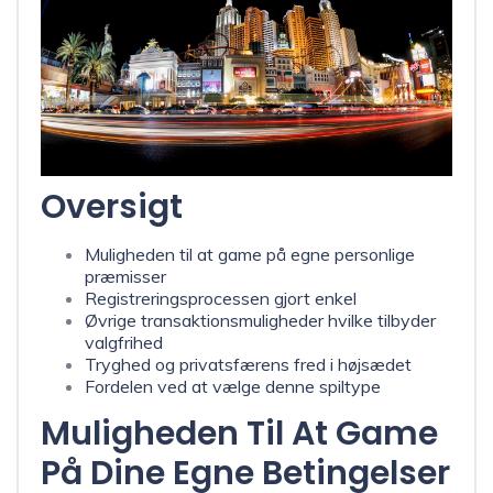
Oversigt
Muligheden til at game på egne personlige
præmisser
Registreringsprocessen gjort enkel
Øvrige transaktionsmuligheder hvilke tilbyder
valgfrihed
Tryghed og privatsfærens fred i højsædet
Fordelen ved at vælge denne spiltype
Muligheden Til At Game
På Dine Egne Betingelser