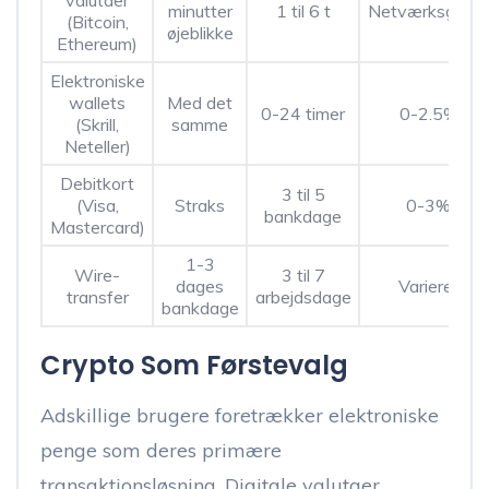
minutter
1 til 6 t
Netværksgeby
(Bitcoin,
øjeblikke
Ethereum)
Elektroniske
wallets
Med det
0-24 timer
0-2.5%
(Skrill,
samme
Neteller)
Debitkort
3 til 5
(Visa,
Straks
0-3%
bankdage
Mastercard)
1-3
Wire-
3 til 7
dages
Varierer
transfer
arbejdsdage
bankdage
Crypto Som Førstevalg
Adskillige brugere foretrækker elektroniske
penge som deres primære
transaktionsløsning. Digitale valutaer