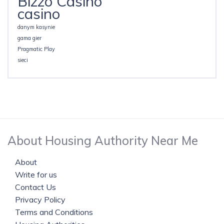
Bizzo Casino
casino
danym kasynie
gama gier
Pragmatic Play
sieci
About Housing Authority Near Me
About
Write for us
Contact Us
Privacy Policy
Terms and Conditions