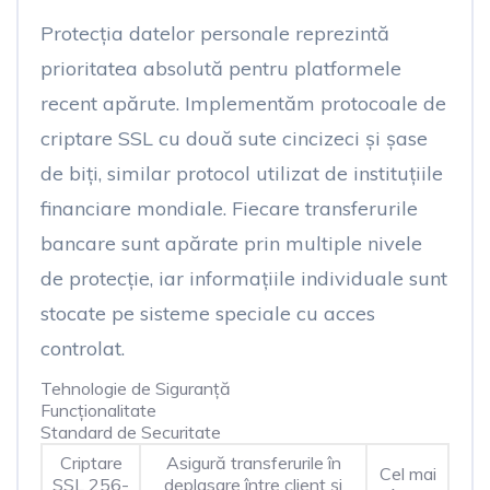
Protecția datelor personale reprezintă
prioritatea absolută pentru platformele
recent apărute. Implementăm protocoale de
criptare SSL cu două sute cincizeci și șase
de biți, similar protocol utilizat de instituțiile
financiare mondiale. Fiecare transferurile
bancare sunt apărate prin multiple nivele
de protecție, iar informațiile individuale sunt
stocate pe sisteme speciale cu acces
controlat.
Tehnologie de Siguranță
Funcționalitate
Standard de Securitate
Criptare
Asigură transferurile în
Cel mai
SSL 256-
deplasare între client și