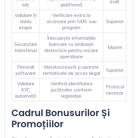
înalt
biți
platformă
Validare în
Verificare extra la
dublu
accesare prin SMS sau
Superior
etape
program
Înlocuiește informațiile
Securizare
bancare cu simboluri
Maxim
transferuri
distinctive pentru oricare
operațiune
Firewall
Monitorizează și oprește
Superior
software
tentativele de acces ilegal
Validare
Verifică identitatea
Protocol
KYC
jucătorilor conform
necesar
automată
legislației
Cadrul Bonusurilor Și
Promoțiilor