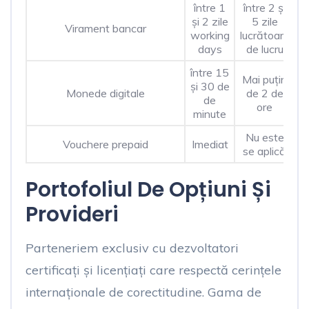
între 1
între 2 și
și 2 zile
5 zile
Virament bancar
working
lucrătoare
days
de lucru
între 15
Mai puțin
și 30 de
C
Monede digitale
de 2 de
de
ore
minute
Nu este
Vouchere prepaid
Imediat
t
se aplică
Portofoliul De Opțiuni Și
Provideri
Parteneriem exclusiv cu dezvoltatori
certificați și licențiați care respectă cerințele
internaționale de corectitudine. Gama de