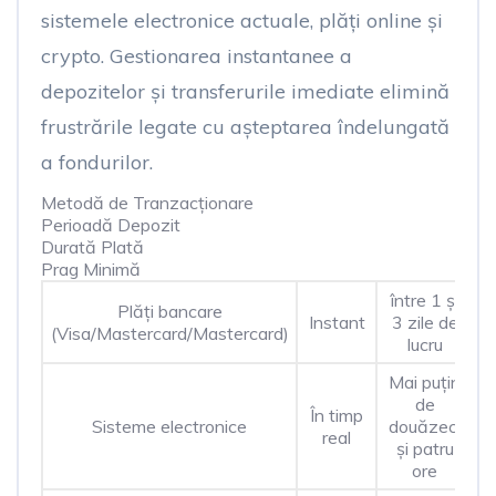
sistemele electronice actuale, plăți online și
crypto. Gestionarea instantanee a
depozitelor și transferurile imediate elimină
frustrările legate cu așteptarea îndelungată
a fondurilor.
Metodă de Tranzacționare
Perioadă Depozit
Durată Plată
Prag Minimă
între 1 și
Plăți bancare
Instant
3 zile de
(Visa/Mastercard/Mastercard)
lucru
Mai puțin
de
În timp
Sisteme electronice
douăzeci
real
și patru
ore