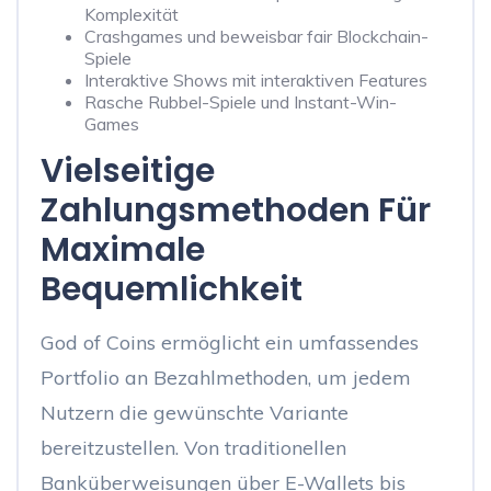
Komplexität
Crashgames und beweisbar fair Blockchain-
Spiele
Interaktive Shows mit interaktiven Features
Rasche Rubbel-Spiele und Instant-Win-
Games
Vielseitige
Zahlungsmethoden Für
Maximale
Bequemlichkeit
God of Coins ermöglicht ein umfassendes
Portfolio an Bezahlmethoden, um jedem
Nutzern die gewünschte Variante
bereitzustellen. Von traditionellen
Banküberweisungen über E-Wallets bis