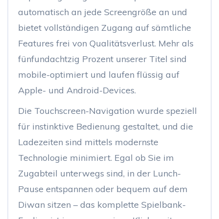
automatisch an jede Screengröße an und
bietet vollständigen Zugang auf sämtliche
Features frei von Qualitätsverlust. Mehr als
fünfundachtzig Prozent unserer Titel sind
mobile-optimiert und laufen flüssig auf
Apple- und Android-Devices.
Die Touchscreen-Navigation wurde speziell
für instinktive Bedienung gestaltet, und die
Ladezeiten sind mittels modernste
Technologie minimiert. Egal ob Sie im
Zugabteil unterwegs sind, in der Lunch-
Pause entspannen oder bequem auf dem
Diwan sitzen – das komplette Spielbank-