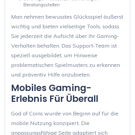
Beratungsstellen
Man nehmen bewusstes Glücksspiel äußerst
wichtig und bieten vielseitige Tools, sodass
Sie jederzeit die Aufsicht über Ihr Gaming-
Verhalten behalten. Das Support-Team ist
speziell ausgebildet, um Hinweise
problematischen Spielmusters zu erkennen
und präventiv Hilfe anzubieten.
Mobiles Gaming-
Erlebnis Für Überall
God of Coins wurde von Beginn auf für die
mobile Nutzung konzipiert. Die
anpassungsfähige Seite adaptiert sich