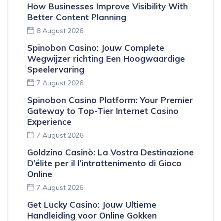
How Businesses Improve Visibility With
Better Content Planning
8 August 2026
Spinobon Casino: Jouw Complete
Wegwijzer richting Een Hoogwaardige
Speelervaring
7 August 2026
Spinobon Casino Platform: Your Premier
Gateway to Top-Tier Internet Casino
Experience
7 August 2026
Goldzino Casinò: La Vostra Destinazione
D’élite per il l’intrattenimento di Gioco
Online
7 August 2026
Get Lucky Casino: Jouw Ultieme
Handleiding voor Online Gokken