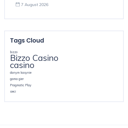
7 August 2026
Tags Cloud
bizzo
Bizzo Casino
casino
danym kasynie
gama gier
Pragmatic Play
sieci