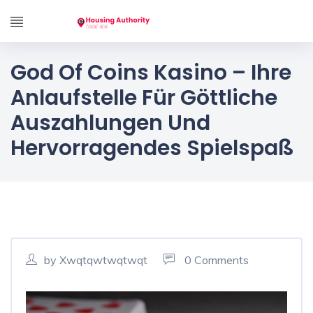
God Of Coins Kasino – Ihre
Anlaufstelle Für Göttliche
Auszahlungen Und
Hervorragendes Spielspaß
by Xwqtqwtwqtwqt
0 Comments