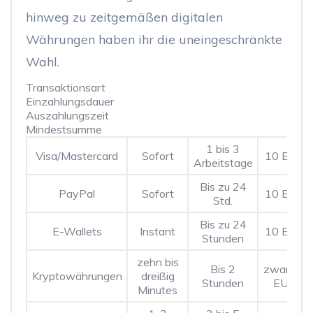
hinweg zu zeitgemäßen digitalen
Währungen haben ihr die uneingeschränkte
Wahl.
Transaktionsart
Einzahlungsdauer
Auszahlungszeit
Mindestsumme
1 bis 3
Visa/Mastercard
Sofort
10 EUR
Arbeitstage
Bis zu 24
PayPal
Sofort
10 EUR
Std.
Bis zu 24
E-Wallets
Instant
10 EUR
Stunden
zehn bis
Bis 2
zwanzig
Kryptowährungen
dreißig
Stunden
EUR
Minutes