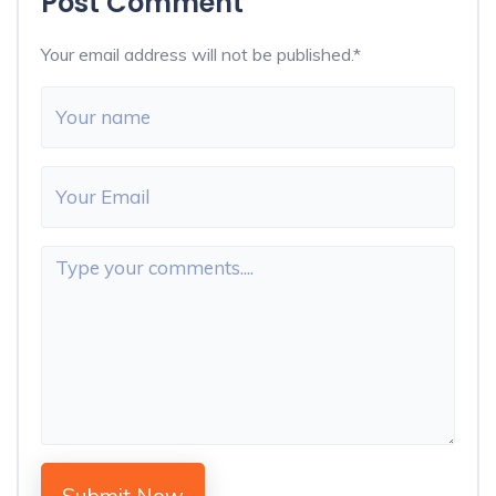
Post Comment
Your email address will not be published.
*
Submit Now