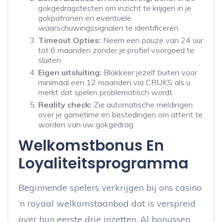
gokgedragstesten om inzicht te krijgen in je
gokpatronen en eventuele
waarschuwingssignalen te identificeren
Timeout Opties:
Neem een pauze van 24 uur
tot 6 maanden zonder je profiel voorgoed te
sluiten
Eigen uitsluiting:
Blokkeer jezelf buiten voor
minimaal een 12 maanden via CRUKS als u
merkt dat spelen problematisch wordt
Reality check:
Zie automatische meldingen
over je gametime en bestedingen om attent te
worden van uw gokgedrag
Welkomstbonus En
Loyaliteitsprogramma
Beginnende spelers verkrijgen bij ons casino
‘n royaal welkomstaanbod dat is verspreid
over hun eerste drie inzetten. Al bonussen