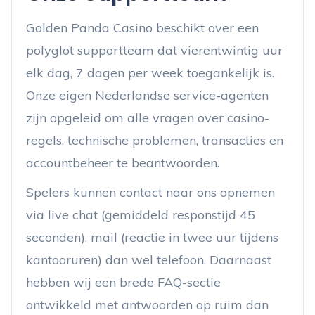
Golden Panda Casino beschikt over een
polyglot supportteam dat vierentwintig uur
elk dag, 7 dagen per week toegankelijk is.
Onze eigen Nederlandse service-agenten
zijn opgeleid om alle vragen over casino-
regels, technische problemen, transacties en
accountbeheer te beantwoorden.
Spelers kunnen contact naar ons opnemen
via live chat (gemiddeld responstijd 45
seconden), mail (reactie in twee uur tijdens
kantooruren) dan wel telefoon. Daarnaast
hebben wij een brede FAQ-sectie
ontwikkeld met antwoorden op ruim dan