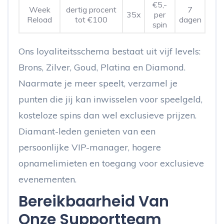
€5,-
Week
dertig procent
7
35x
per
Reload
tot €100
dagen
spin
Ons loyaliteitsschema bestaat uit vijf levels:
Brons, Zilver, Goud, Platina en Diamond.
Naarmate je meer speelt, verzamel je
punten die jij kan inwisselen voor speelgeld,
kosteloze spins dan wel exclusieve prijzen.
Diamant-leden genieten van een
persoonlijke VIP-manager, hogere
opnamelimieten en toegang voor exclusieve
evenementen.
Bereikbaarheid Van
Onze Supportteam