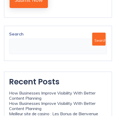
Search
Search
Recent Posts
How Businesses Improve Visibility With Better
Content Planning
How Businesses Improve Visibility With Better
Content Planning
Meilleur site de casino : Les Bonus de Bienvenue