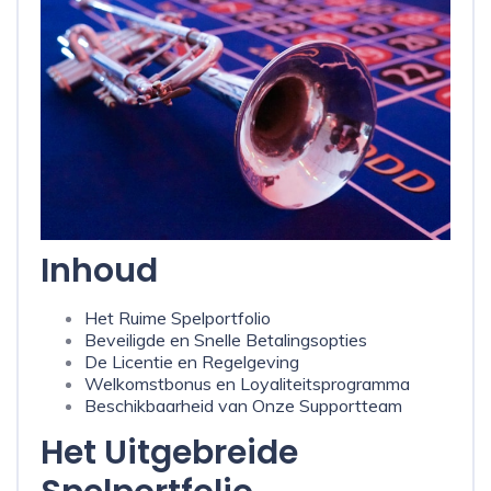
Inhoud
Het Ruime Spelportfolio
Beveiligde en Snelle Betalingsopties
De Licentie en Regelgeving
Welkomstbonus en Loyaliteitsprogramma
Beschikbaarheid van Onze Supportteam
Het Uitgebreide