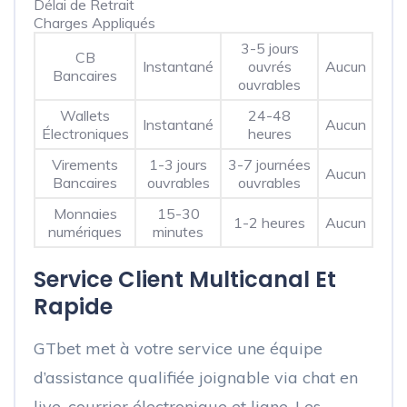
Délai de Retrait
Charges Appliqués
3-5 jours
CB
Instantané
ouvrés
Aucun
Bancaires
ouvrables
Wallets
24-48
Instantané
Aucun
Électroniques
heures
Virements
1-3 jours
3-7 journées
Aucun
Bancaires
ouvrables
ouvrables
Monnaies
15-30
1-2 heures
Aucun
numériques
minutes
Service Client Multicanal Et
Rapide
GTbet met à votre service une équipe
d’assistance qualifiée joignable via chat en
live, courrier électronique et ligne. Les