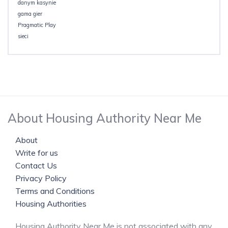
danym kasynie
gama gier
Pragmatic Play
sieci
About Housing Authority Near Me
About
Write for us
Contact Us
Privacy Policy
Terms and Conditions
Housing Authorities
Housing Authority Near Me is not associated with any