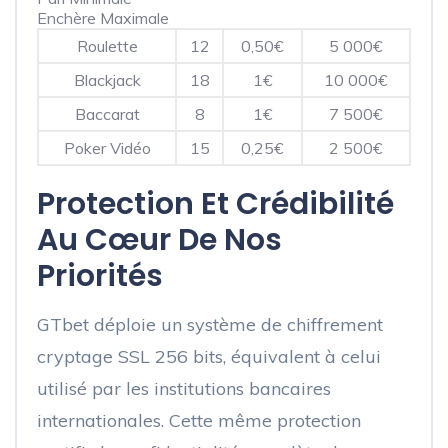
Enchère Maximale
Roulette
12
0,50€
5 000€
Blackjack
18
1€
10 000€
Baccarat
8
1€
7 500€
Poker Vidéo
15
0,25€
2 500€
Protection Et Crédibilité
Au Cœur De Nos
Priorités
GTbet déploie un système de chiffrement
cryptage SSL 256 bits, équivalent à celui
utilisé par les institutions bancaires
internationales. Cette même protection