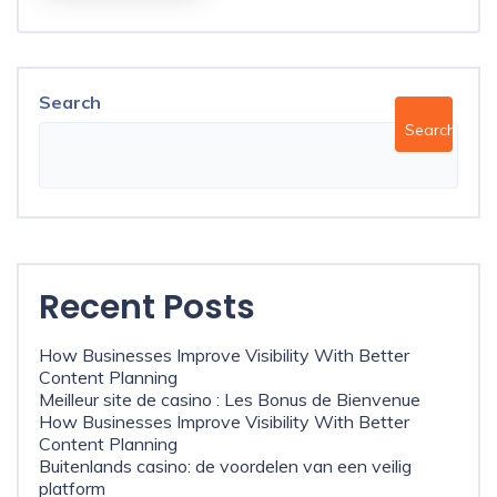
Search
Search
Recent Posts
How Businesses Improve Visibility With Better
Content Planning
Meilleur site de casino : Les Bonus de Bienvenue
How Businesses Improve Visibility With Better
Content Planning
Buitenlands casino: de voordelen van een veilig
platform