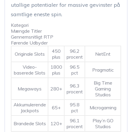
utallige potentialer for massive gevinster på
samtlige eneste spin.
Kategori
Mængde Titler
Gennemsnitligt RTP
Førende Udbyder
450
96,2
Originale Slots
NetEnt
plus
procent
Video-
1800
96.5
Pragmatic
baserede Slots
plus
pct
Big Time
96,3
Megaways
280+
Gaming
procent
Studios
Akkumulerende
95.8
65+
Microgaming
Jackpots
pct
96,1
Play’n GO
Brandede Slots
120+
procent
Studios