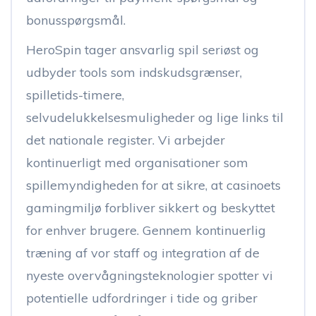
bonusspørgsmål.
HeroSpin tager ansvarlig spil seriøst og
udbyder tools som indskudsgrænser,
spilletids-timere,
selvudelukkelsesmuligheder og lige links til
det nationale register. Vi arbejder
kontinuerligt med organisationer som
spillemyndigheden for at sikre, at casinoets
gamingmiljø forbliver sikkert og beskyttet
for enhver brugere. Gennem kontinuerlig
træning af vor staff og integration af de
nyeste overvågningsteknologier spotter vi
potentielle udfordringer i tide og griber