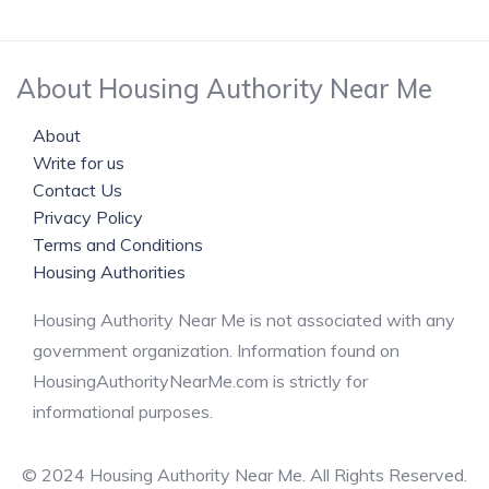
About Housing Authority Near Me
About
Write for us
Contact Us
Privacy Policy
Terms and Conditions
Housing Authorities
Housing Authority Near Me is not associated with any
government organization. Information found on
HousingAuthorityNearMe.com is strictly for
informational purposes.
© 2024 Housing Authority Near Me. All Rights Reserved.