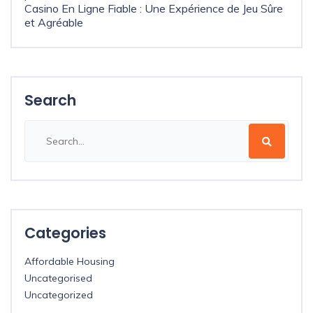
Casino En Ligne Fiable : Une Expérience de Jeu Sûre
et Agréable
Search
Categories
Affordable Housing
Uncategorised
Uncategorized