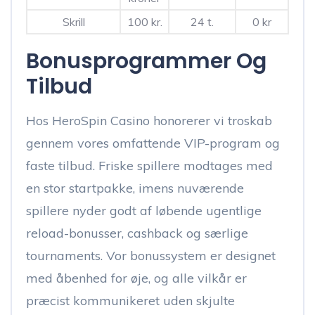
Skrill
100 kr.
24 t.
0 kr
Bonusprogrammer Og
Tilbud
Hos HeroSpin Casino honorerer vi troskab
gennem vores omfattende VIP-program og
faste tilbud. Friske spillere modtages med
en stor startpakke, imens nuværende
spillere nyder godt af løbende ugentlige
reload-bonusser, cashback og særlige
tournaments. Vor bonussystem er designet
med åbenhed for øje, og alle vilkår er
præcist kommunikeret uden skjulte