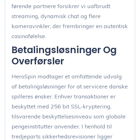
førende partnere forsikrer vi uafbrudt
streaming, dynamisk chat og flere
kameravinkler, der frembringer en autentisk
casinofølelse.
Betalingsløsninger Og
Overførsler
HeroSpin modtager et omfattende udvalg
af betalingsløsninger for at servicere danske
spilleres ønsker. Enhver transaktioner er
beskyttet med 256 bit SSL-kryptering,
tilsvarende beskyttelsesniveau som globale
pengeinstitutter anvender. I henhold til
tredjeparts sikkerhedsrevisioner ligger