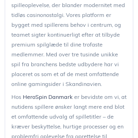
spilleoplevelse, der blander modernitet med
tidløs casinonostalgi. Vores platform er
bygget med spillerens behov i centrum, og
teamet sigter kontinuerligt efter at tilbyde
premium spilglæde til dine trofaste
medlemmer. Med over tre tusinde unikke
spil fra branchens bedste udbydere har vi
placeret os som et af de mest omfattende
online gamingsider i Skandinavien.
Hos
HeroSpin Danmark
er bevidste om vi, at
nutidens spillere ønsker langt mere end blot
et omfattende udvalg af spilletitler – de
kræver beskyttelse, hurtige processer og en
problemfri oplevelse fra oprettelse til