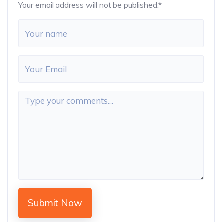
Your email address will not be published.
*
Submit Now