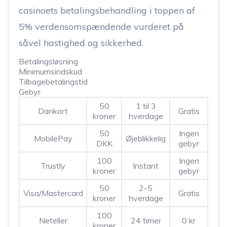
casinoets betalingsbehandling i toppen af
5% verdensomspændende vurderet på
såvel hastighed og sikkerhed.
Betalingsløsning
Minimumsindskud
Tilbagebetalingstid
Gebyr
50
1 til 3
Dankort
Gratis
kroner
hverdage
50
Ingen
MobilePay
Øjeblikkelig
DKK
gebyr
100
Ingen
Trustly
Instant
kroner
gebyr
50
2-5
Visa/Mastercard
Gratis
kroner
hverdage
100
Neteller
24 timer
0 kr
kroner