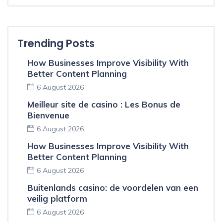
Trending Posts
How Businesses Improve Visibility With
Better Content Planning
6 August 2026
Meilleur site de casino : Les Bonus de
Bienvenue
6 August 2026
How Businesses Improve Visibility With
Better Content Planning
6 August 2026
Buitenlands casino: de voordelen van een
veilig platform
6 August 2026