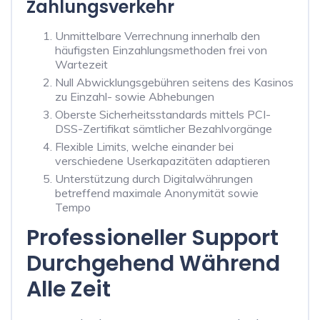
Zahlungsverkehr
Unmittelbare Verrechnung innerhalb den
häufigsten Einzahlungsmethoden frei von
Wartezeit
Null Abwicklungsgebühren seitens des Kasinos
zu Einzahl- sowie Abhebungen
Oberste Sicherheitsstandards mittels PCI-
DSS-Zertifikat sämtlicher Bezahlvorgänge
Flexible Limits, welche einander bei
verschiedene Userkapazitäten adaptieren
Unterstützung durch Digitalwährungen
betreffend maximale Anonymität sowie
Tempo
Professioneller Support
Durchgehend Während
Alle Zeit