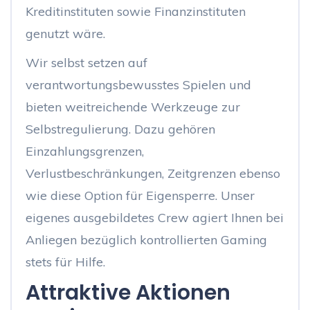
Kreditinstituten sowie Finanzinstituten
genutzt wäre.
Wir selbst setzen auf
verantwortungsbewusstes Spielen und
bieten weitreichende Werkzeuge zur
Selbstregulierung. Dazu gehören
Einzahlungsgrenzen,
Verlustbeschränkungen, Zeitgrenzen ebenso
wie diese Option für Eigensperre. Unser
eigenes ausgebildetes Crew agiert Ihnen bei
Anliegen bezüglich kontrollierten Gaming
stets für Hilfe.
Attraktive Aktionen