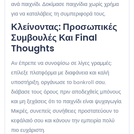
ανά παιχνίδι. Δοκίμασε παιχνίδια χωρίς χρήμα
για να καταλάβεις τη συμπεριφορά τους.
Κλείνοντας: Προσωπικές
Συμβουλές Και Final
Thoughts
Αν έπρεπε να συνοψίσω σε λίγες γραμμές:
επίλεξε πλατφόρμα με διαφάνεια και καλή
υποστήριξη, οργάνωσε το bankroll σου,
διάβασε τους όρους πριν αποδεχθείς μπόνους
και μη ξεχάσεις ότι το παιχνίδι είναι ψυχαγωγία.
Μικρές, συνεπείς συνήθειες προστατεύουν το
κεφάλαιό σου και κάνουν την εμπειρία πολύ
πιο ευχάριστη.