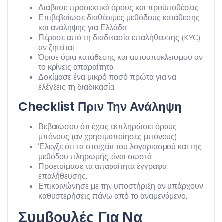
Διάβασε προσεκτικά όρους και προϋποθέσεις.
Επιβεβαίωσε διαθέσιμες μεθόδους κατάθεσης
και ανάληψης για Ελλάδα.
Πέρασε από τη διαδικασία επαλήθευσης (KYC)
αν ζητείται.
Όρισε όρια κατάθεσης και αυτοαποκλεισμού αν
το κρίνεις απαραίτητο.
Δοκίμασε ένα μικρό ποσό πρώτα για να
ελέγξεις τη διαδικασία.
Checklist Πριν Την Ανάληψη
Βεβαιώσου ότι έχεις εκπληρώσει όρους
μπόνους (αν χρησιμοποίησες μπόνους).
Έλεγξε ότι τα στοιχεία του λογαριασμού και της
μεθόδου πληρωμής είναι σωστά.
Προετοίμασε τα απαραίτητα έγγραφα
επαλήθευσης.
Επικοινώνησε με την υποστήριξη αν υπάρχουν
καθυστερήσεις πάνω από το αναμενόμενο.
Συμβουλές Για Να