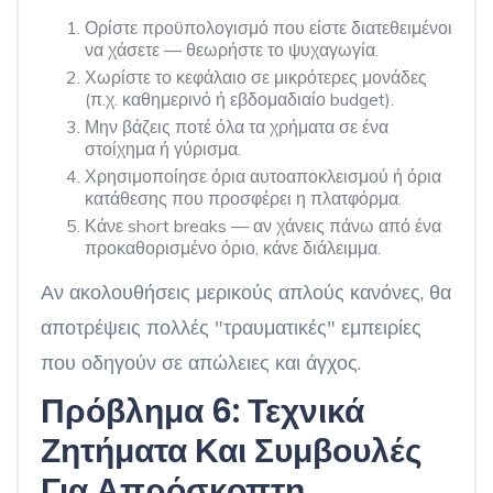
Ορίστε προϋπολογισμό που είστε διατεθειμένοι
να χάσετε — θεωρήστε το ψυχαγωγία.
Χωρίστε το κεφάλαιο σε μικρότερες μονάδες
(π.χ. καθημερινό ή εβδομαδιαίο budget).
Μην βάζεις ποτέ όλα τα χρήματα σε ένα
στοίχημα ή γύρισμα.
Χρησιμοποίησε όρια αυτοαποκλεισμού ή όρια
κατάθεσης που προσφέρει η πλατφόρμα.
Κάνε short breaks — αν χάνεις πάνω από ένα
προκαθορισμένο όριο, κάνε διάλειμμα.
Αν ακολουθήσεις μερικούς απλούς κανόνες, θα
αποτρέψεις πολλές "τραυματικές" εμπειρίες
που οδηγούν σε απώλειες και άγχος.
Πρόβλημα 6: Τεχνικά
Ζητήματα Και Συμβουλές
Για Απρόσκοπτη