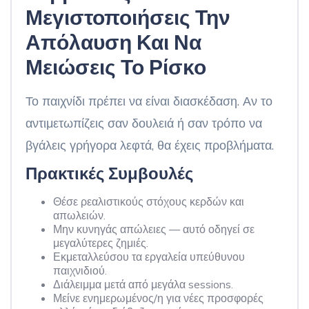
Μεγιστοποιήσεις Την
Απόλαυση Και Να
Μειώσεις Το Ρίσκο
Το παιχνίδι πρέπει να είναι διασκέδαση. Αν το
αντιμετωπίζεις σαν δουλειά ή σαν τρόπο να
βγάλεις γρήγορα λεφτά, θα έχεις προβλήματα.
Πρακτικές Συμβουλές
Θέσε ρεαλιστικούς στόχους κερδών και
απωλειών.
Μην κυνηγάς απώλειες — αυτό οδηγεί σε
μεγαλύτερες ζημιές.
Εκμεταλλεύσου τα εργαλεία υπεύθυνου
παιχνιδιού.
Διάλειμμα μετά από μεγάλα sessions.
Μείνε ενημερωμένος/η για νέες προσφορές