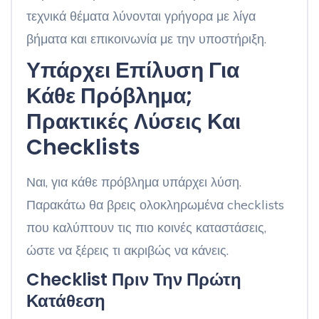
τεχνικά θέματα λύνονται γρήγορα με λίγα
βήματα και επικοινωνία με την υποστήριξη.
Υπάρχει Επίλυση Για
Κάθε Πρόβλημα;
Πρακτικές Λύσεις Και
Checklists
Ναι, για κάθε πρόβλημα υπάρχει λύση.
Παρακάτω θα βρεις ολοκληρωμένα checklists
που καλύπτουν τις πιο κοινές καταστάσεις,
ώστε να ξέρεις τι ακριβώς να κάνεις.
Checklist Πριν Την Πρώτη
Κατάθεση