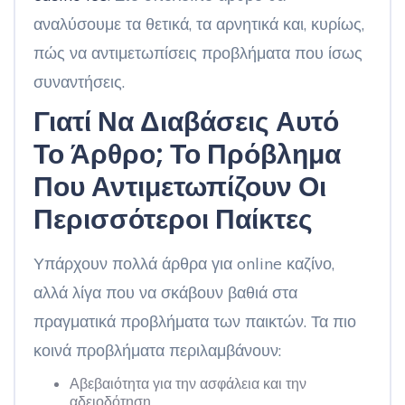
αναλύσουμε τα θετικά, τα αρνητικά και, κυρίως,
πώς να αντιμετωπίσεις προβλήματα που ίσως
συναντήσεις.
Γιατί Να Διαβάσεις Αυτό
Το Άρθρο; Το Πρόβλημα
Που Αντιμετωπίζουν Οι
Περισσότεροι Παίκτες
Υπάρχουν πολλά άρθρα για online καζίνο,
αλλά λίγα που να σκάβουν βαθιά στα
πραγματικά προβλήματα των παικτών. Τα πιο
κοινά προβλήματα περιλαμβάνουν:
Αβεβαιότητα για την ασφάλεια και την
αδειοδότηση.